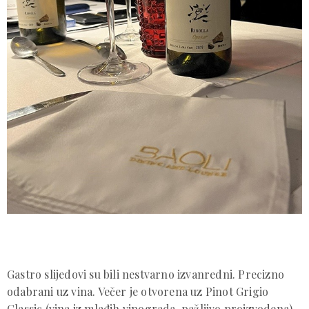
Gastro slijedovi su bili nestvarno izvanredni. Precizno
odabrani uz vina. Večer je otvorena uz Pinot Grigio
Classic (vina iz mlađih vinograda, pažljivo proizvodena),