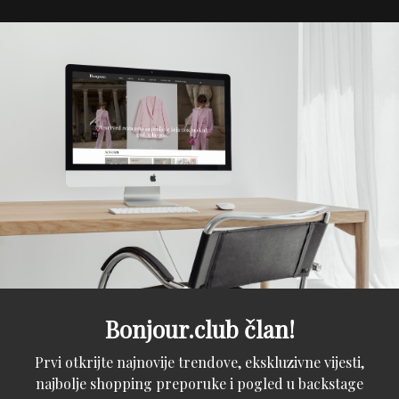
Bonjour.club član!
Prvi otkrijte najnovije trendove, ekskluzivne vijesti,
najbolje shopping preporuke i pogled u backstage