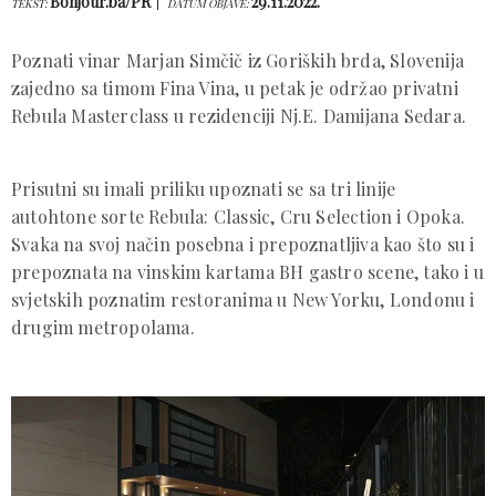
Bonjour.ba/PR
29.11.2022.
TEKST:
DATUM OBJAVE:
Poznati vinar Marjan Simčič iz Goriških brda, Slovenija
zajedno sa timom Fina Vina, u petak je održao privatni
Rebula Masterclass u rezidenciji Nj.E. Damijana Sedara.
Prisutni su imali priliku upoznati se sa tri linije
autohtone sorte Rebula: Classic, Cru Selection i Opoka.
Svaka na svoj način posebna i prepoznatljiva kao što su i
prepoznata na vinskim kartama BH gastro scene, tako i u
svjetskih poznatim restoranima u New Yorku, Londonu i
drugim metropolama.