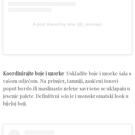
A post shared by nina (@_ninovaa)
Koordinirajte boje i uzorke
: Uskladite boje i uzorke šala s
vašom odjećom. Na primjer, tamniji, zasićeni tonovi
poput bordo ili maslinasto zelene savršeno se uklapaju u
jesenje palete. Definitivni
win
je i monokromatski look u
bijeloj boji.