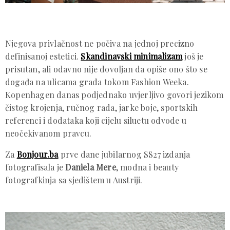
Njegova privlačnost ne počiva na jednoj precizno
definisanoj estetici.
Skandinavski minimalizam
još je
prisutan, ali odavno nije dovoljan da opiše ono što se
događa na ulicama grada tokom Fashion Weeka.
Kopenhagen danas podjednako uvjerljivo govori jezikom
čistog krojenja, ručnog rada, jarke boje, sportskih
referenci i dodataka koji cijelu siluetu odvode u
neočekivanom pravcu.
Za
Bonjour.ba
prve dane jubilarnog SS27 izdanja
fotografisala je
Daniela Mere
, modna i beauty
fotografkinja sa sjedištem u Austriji.