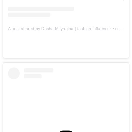
A post shared by Dasha Mityagina | fashion influencer • content creator (@mityaaagina)