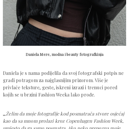
Daniela Mere, modna i beauty fotografkinja
Daniela je s nama podijelila da svoj fotografski potpis ne
gradi potragom za najglasnijim prizorom. Više je
privlače teksture, geste, iskreni izrazi i trenuci pored
kojih se u brzini Fashion Weeka lako prođe.
„
Želim da moje fotografije kod posmatrača stvore osjećaj
kao da sa mnom prolazi kroz Copenhagen Fashion Week,
umjesto da ga samo posmatra. Ako neko prepozna moje