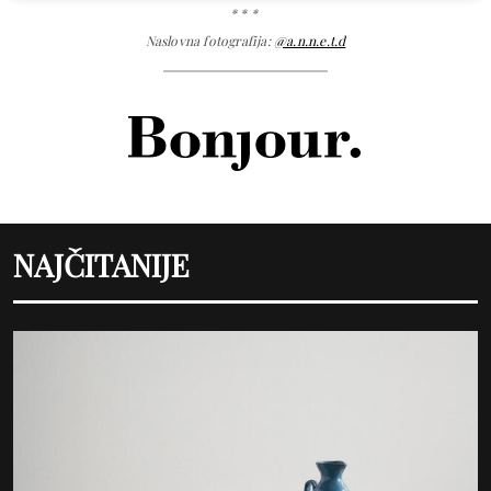
* * *
Naslovna fotografija:
@a.n.n.e.t.d
NAJČITANIJE