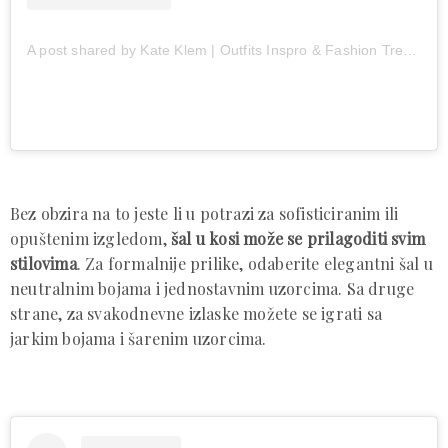
A post shared by Kate Klem | Outfits Inspro & Fashion Trends | UGC (@katyaklema)
Bez obzira na to jeste li u potrazi za sofisticiranim ili
opuštenim izgledom,
šal u kosi može se prilagoditi svim
stilovima
. Za formalnije prilike, odaberite elegantni šal u
neutralnim bojama i jednostavnim uzorcima. Sa druge
strane, za svakodnevne izlaske možete se igrati sa
jarkim bojama i šarenim uzorcima.