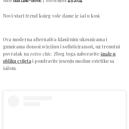
Ilda Lihić-Isović
4.9.2024.
TEKST:
DATUM OBJAVE:
Novi/stari trend kojeg vole dame je šal u kosi.
Ova moderna alternativa klasičnim ukosnicama i
gumicama donosi svježinu i sofisticiranost, uz trenutni
povratak na
retro chic
. Zbog toga zaboravite
šnale u
obliku cvijeta
i pozdravite jesenju modnu estetiku sa
šalom.