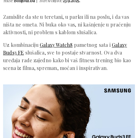
Bonjour.ba
23.9.2025.
TEKST:
DATUM OBJAVE:
Zamislite da ste u teretani, u parku ili na poslu, i da vas
ništa ne ometa. Ni buka oko vas, ni kašnjenje u praćenju
aktivnosti, ni problem s kablom slušalica.
Uz kombinaciju
Galaxy Watch8
pametnog sata i
Galaxy
Buds3 FE
slušalica, sve to postaje stvarnost. Ova dva
uređaja rade zajedno kako bi vaš fitness trening bio kao
scena iz filma, spreman, moćan i inspirativan.