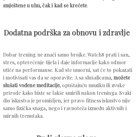
smještene u uhu, čak i kad se krećete
.
Dodatna podrška za obnovu i zdravlje
Dobar trening ne znači samo brojke. Watch8 prati i san,
stres, opterećenje tijela i daje informacije kako odmor
utiče na performanse. Kad ste umorni, sat će to pokazati
i motivisati vas da se oporavite. A sa slušalicama,
možete
slušati vođene meditacije
, opuštajuću muziku ili zvuke
prirode kako biste se lakše smirili nakon treninga. Svaki
dio iskustva je promišljen, jer pravo fitness iskustvo nije
samo fizička snaga, nego i ravnoteža između aktivnih i
mirnih trenutaka.