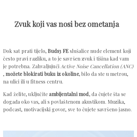
Zvuk koji vas nosi bez ometanja
Dok sat prati tijelo,
Buds3 FE
slušalice nude element koji
često pravi razliku, a to je savršen zvuk i tišina kad vam
je potrebna. Zahvaljujući
Active Noise Cancellation (ANC)
,
možete blokirati buku iz okoline
, bilo da ste u metrou,
na ulici ili u fitness centru.
Kad želite, uključite
ambijentalni mod
, da čujete šta se
događa oko vas, ali s povlaštenom akustikom. Muzika,
podcast, motivacijski govor, sve to čujete savršeno jasno.