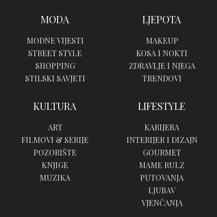
MODA
LJEPOTA
MODNE VIJESTI
MAKEUP
STREET STYLE
KOSA I NOKTI
SHOPPING
ZDRAVLJE I NJEGA
STILSKI SAVJETI
TRENDOVI
KULTURA
LIFESTYLE
ART
KARIJERA
FILMOVI & SERIJE
INTERIJER I DIZAJN
POZORIŠTE
GOURMET
KNJIGE
MAME RULZ
MUZIKA
PUTOVANJA
LJUBAV
VJENČANJA