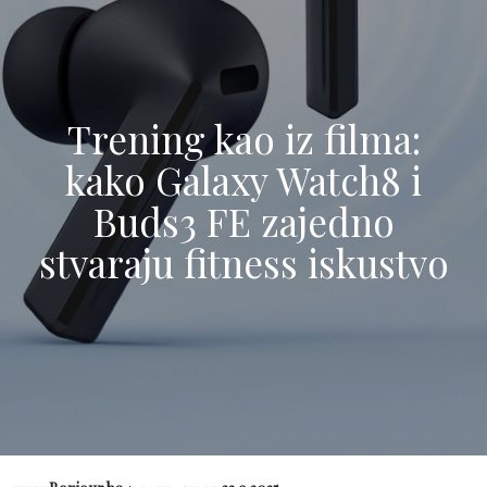
Trening kao iz filma:
kako Galaxy Watch8 i
Buds3 FE zajedno
stvaraju fitness iskustvo