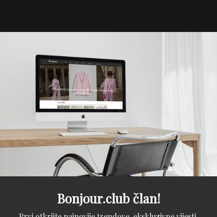
Bonjour.club član!
Prvi otkrijte najnovije trendove, ekskluzivne vijesti,