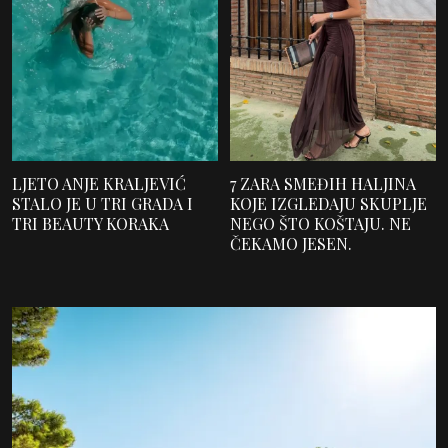
LJETO ANJE KRALJEVIĆ
7 ZARA SMEĐIH HALJINA
STALO JE U TRI GRADA I
KOJE IZGLEDAJU SKUPLJE
TRI BEAUTY KORAKA
NEGO ŠTO KOŠTAJU. NE
ČEKAMO JESEN.