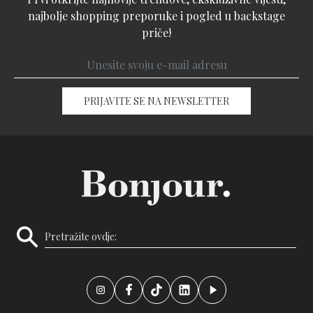
najbolje shopping preporuke i pogled u backstage
priče!
PRIJAVITE SE NA NEWSLETTER