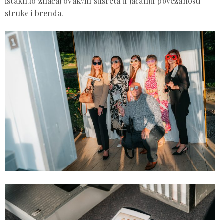
istaknuo značaj ovakvih susreta u jačanju povezanosti
struke i brenda.