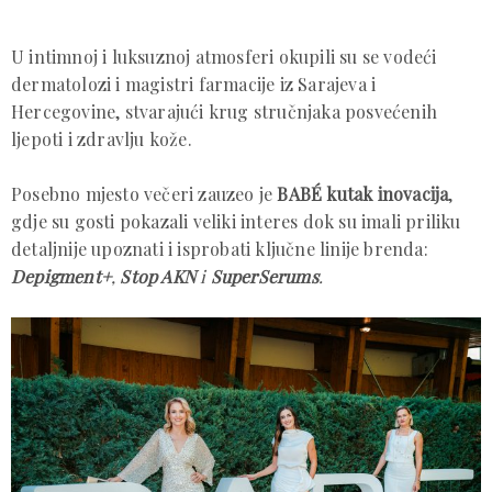
U intimnoj i luksuznoj atmosferi okupili su se vodeći
dermatolozi i magistri farmacije iz Sarajeva i
Hercegovine, stvarajući krug stručnjaka posvećenih
ljepoti i zdravlju kože.
Posebno mjesto večeri zauzeo je
BABÉ kutak inovacija
,
gdje su gosti pokazali veliki interes dok su imali priliku
detaljnije upoznati i isprobati ključne linije brenda:
Depigment+
,
Stop AKN
i
SuperSerums
.