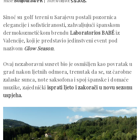
Bonjour.ba/PR
5.9.2025.
TEKST:
DATUM OBJAVE:
Sinoć su golf tereni u Sarajevu postali pozornica
elegancije i sofisticiranosti, zahvaljujući španskom
dermokozmetičkom brendu
Laboratorios BABÉ
iz
Valencije, koji je predstavio jedinstveni event pod
nazivom
Glow Season
.
Ovaj nezaboravni susret bio je osmišljen kao povratak u
grad nakon ljetnih odmora, trenutak da se, uz čarobne
zalaske sunca, note saksofona i spoj španske i domaće
muzike, zajednički
isprati ljeto i zakorači u novu sezonu
uspjeha.