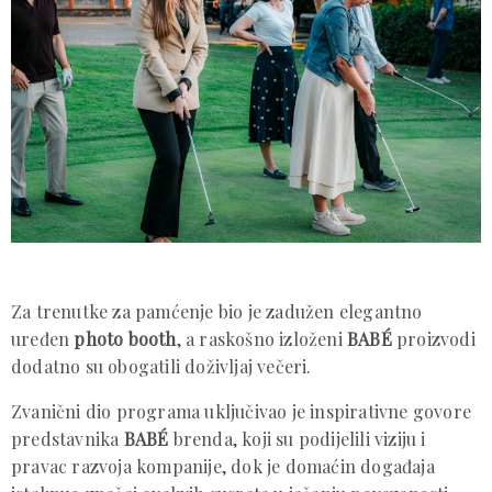
Za trenutke za pamćenje bio je zadužen elegantno
uređen
photo booth
, a raskošno izloženi
BABÉ
proizvodi
dodatno su obogatili doživljaj večeri.
Zvanični dio programa uključivao je inspirativne govore
predstavnika
BABÉ
brenda, koji su podijelili viziju i
pravac razvoja kompanije, dok je domaćin događaja