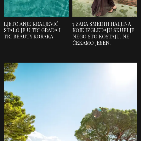
LJETO ANJE KRALJEVIĆ
7 ZARA SMEĐIH HALJINA
STALO JE U TRI GRADA I
KOJE IZGLEDAJU SKUPLJE
TRI BEAUTY KORAKA
NEGO ŠTO KOŠTAJU. NE
ČEKAMO JESEN.