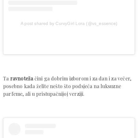
A post shared by CurvyGirl Lora (@vs_essence)
Ta
ravnoteža
čini ga dobrim izborom i za dan i za večer,
posebno kada želite nešto što podsjeća na luksuzne
parfeme, ali u pristupačnijoj verziji.