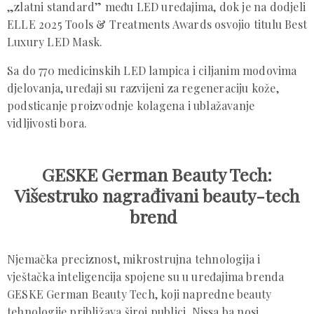
„zlatni standard” među LED uređajima, dok je na dodjeli
ELLE 2025 Tools & Treatments Awards osvojio titulu Best
Luxury LED Mask.
Sa do 770 medicinskih LED lampica i ciljanim modovima
djelovanja, uređaji su razvijeni za regeneraciju kože,
podsticanje proizvodnje kolagena i ublažavanje
vidljivosti bora.
GESKE German Beauty Tech:
Višestruko nagrađivani beauty-tech
brend
Njemačka preciznost, mikrostrujna tehnologija i
vještačka inteligencija spojene su u uređajima brenda
GESKE German Beauty Tech, koji napredne beauty
tehnologije približava široj publici. Nissa.ba nosi