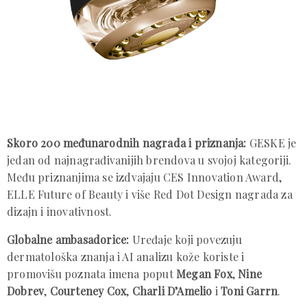
Skoro 200 međunarodnih nagrada i priznanja:
GESKE je
jedan od najnagrađivanijih brendova u svojoj kategoriji.
Među priznanjima se izdvajaju CES Innovation Award,
ELLE Future of Beauty i više Red Dot Design nagrada za
dizajn i inovativnost.
Globalne ambasadorice:
Uređaje koji povezuju
dermatološka znanja i AI analizu kože koriste i
promovišu poznata imena poput
Megan Fox
,
Nine
Dobrev
,
Courteney Cox
,
Charli D’Amelio
i
Toni Garrn
.