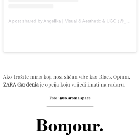
A post shared by Angelika | Visual & Aesthetic & UGC (@_anggie_)
Ako tražite miris koji nosi sličan vibe kao Black Opium,
ZARA Gardenia
je opcija koju vrijedi imati na radaru.
Foto:
@so.aroma.space