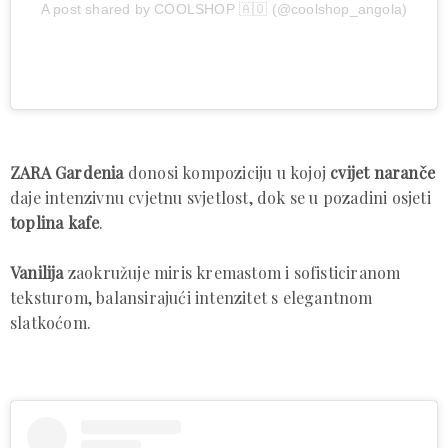
A post shared by COOLSHOP 🇦🇴 (@coolshop_angola)
ZARA Gardenia
donosi kompoziciju u kojoj
cvijet naranče
daje intenzivnu cvjetnu svjetlost, dok se u pozadini osjeti
toplina kafe
.
Vanilija
zaokružuje miris kremastom i sofisticiranom
teksturom, balansirajući intenzitet s elegantnom
slatkoćom.