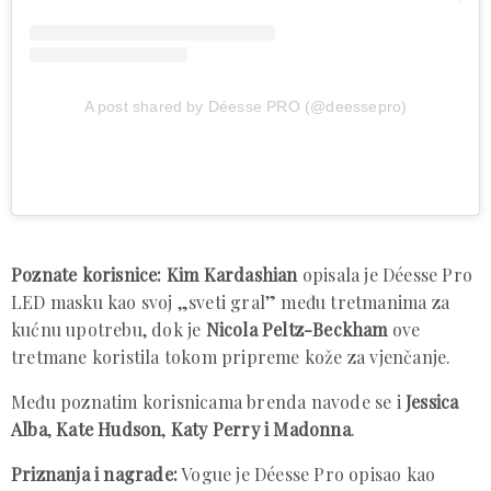
A post shared by Déesse PRO (@deessepro)
Poznate korisnice:
Kim Kardashian
opisala je Déesse Pro
LED masku kao svoj „sveti gral” među tretmanima za
kućnu upotrebu, dok je
Nicola Peltz-Beckham
ove
tretmane koristila tokom pripreme kože za vjenčanje.
Među poznatim korisnicama brenda navode se i
Jessica
Alba
,
Kate Hudson
,
Katy Perry i Madonna
.
Priznanja i nagrade:
Vogue je Déesse Pro opisao kao