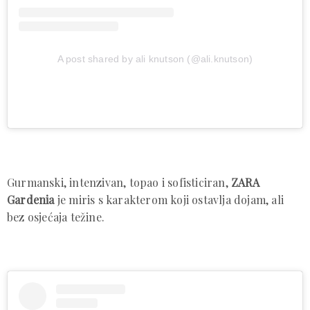
A post shared by ali knutson (@ali.knutson)
Gurmanski, intenzivan, topao i sofisticiran,
ZARA
Gardenia
je miris s karakterom koji ostavlja dojam, ali
bez osjećaja težine.