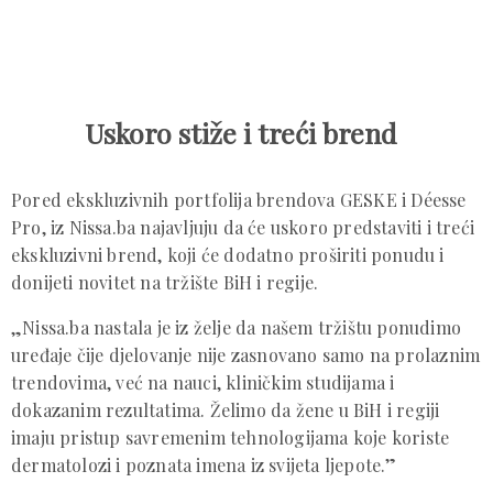
Uskoro stiže i treći brend
Pored ekskluzivnih portfolija brendova GESKE i Déesse
Pro, iz Nissa.ba najavljuju da će uskoro predstaviti i treći
ekskluzivni brend, koji će dodatno proširiti ponudu i
donijeti novitet na tržište BiH i regije.
„Nissa.ba nastala je iz želje da našem tržištu ponudimo
uređaje čije djelovanje nije zasnovano samo na prolaznim
trendovima, već na nauci, kliničkim studijama i
dokazanim rezultatima. Želimo da žene u BiH i regiji
imaju pristup savremenim tehnologijama koje koriste
dermatolozi i poznata imena iz svijeta ljepote.”