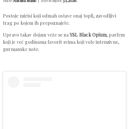
Adelisa Mašić
3.5.2026.
TEKST:
DATUM OBJAVE:
Postoje mirisi koji odmah ostave onaj topli, zavodljivi
trag po kojem ih prepoznajete.
Upravo takav dojam veže se za
YSL Black Opium
, parfem
koji je već godinama favorit svima koji vole intenzivne,
gurmanske note.