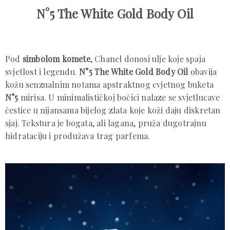
N°5 The White Gold Body Oil
Pod
simbolom komete
, Chanel donosi ulje koje spaja
svjetlost i legendu.
N°5 The White Gold Body Oil
obavija
kožu senzualnim notama apstraktnog cvjetnog buketa
N°5
mirisa. U minimalističkoj bočici nalaze se svjetlucave
čestice u nijansama bijelog zlata koje koži daju diskretan
sjaj. Tekstura je bogata, ali lagana, pruža dugotrajnu
hidrataciju i produžava trag parfema.