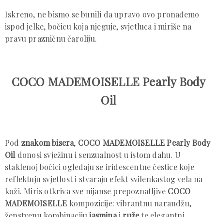
Iskreno, ne bismo se bunili da upravo ovo pronađemo
ispod jelke, bočicu koja njeguje, svjetluca i miriše na
pravu prazničnu čaroliju.
COCO MADEMOISELLE Pearly Body
Oil
Pod
znakom bisera
,
COCO MADEMOISELLE Pearly Body
Oil
donosi svježinu i senzualnost u istom dahu. U
staklenoj bočici ogledaju se iridescentne čestice koje
reflektuju svjetlost i stvaraju efekt svilenkastog vela na
koži. Miris otkriva sve nijanse prepoznatljive
COCO
MADEMOISELLE
kompozicije: vibrantnu narandžu,
ženstvenu kombinaciju
jasmina
i
ruže
te elegantni