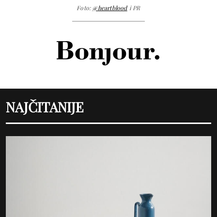
Foto:
@heartblood
i PR
NAJČITANIJE