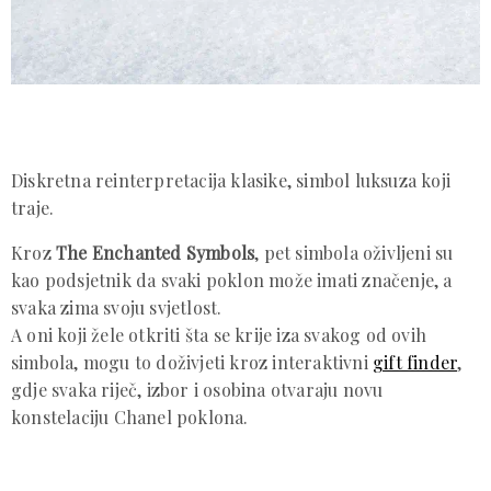
Diskretna reinterpretacija klasike, simbol luksuza koji
traje.
Kroz
The Enchanted Symbols
, pet simbola oživljeni su
kao podsjetnik da svaki poklon može imati značenje, a
svaka zima svoju svjetlost.
A oni koji žele otkriti šta se krije iza svakog od ovih
simbola, mogu to doživjeti kroz interaktivni
gift finder
,
gdje svaka riječ, izbor i osobina otvaraju novu
konstelaciju Chanel poklona.