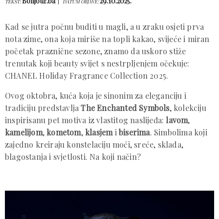
Bonjour.ba
29.10.2025.
TEKST:
DATUM OBJAVE:
Kad se jutra počnu buditi u magli, a u zraku osjeti prva
nota zime, ona koja miriše na topli kakao, svijeće i miran
početak praznične sezone, znamo da uskoro stiže
trenutak koji beauty svijet s nestrpljenjem očekuje:
CHANEL Holiday Fragrance Collection 2025.
Ovog oktobra, kuća koja je sinonim za eleganciju i
tradiciju predstavlja
The Enchanted Symbols
, kolekciju
inspirisanu pet motiva iz vlastitog naslijeđa:
lavom
,
kamelijom
,
kometom
,
klasjem
i
biserima
. Simbolima koji
zajedno kreiraju konstelaciju moći, sreće, sklada,
blagostanja i svjetlosti. Na koji način?