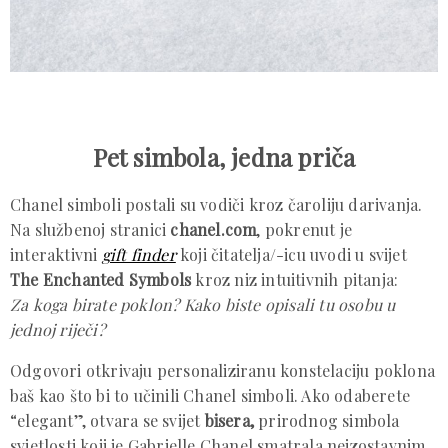
Pet simbola, jedna priča
Chanel simboli postali su vodiči kroz čaroliju darivanja.
Na službenoj stranici
chanel.com
, pokrenut je
interaktivni
gift finder
koji čitatelja/-icu uvodi u svijet
The Enchanted Symbols
kroz niz intuitivnih pitanja:
Za koga birate poklon? Kako biste opisali tu osobu u
jednoj riječi?
Odgovori otkrivaju personaliziranu konstelaciju poklona
baš kao što bi to učinili Chanel simboli. Ako odaberete
“elegant”, otvara se svijet
bisera,
prirodnog simbola
svjetlosti koji je Gabrielle Chanel smatrala neizostavnim.