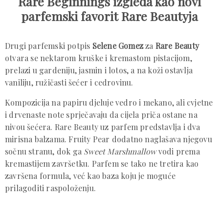
Rare Beginnings izgleda kao novi
parfemski favorit Rare Beautyja
Drugi parfemski potpis
Selene Gomez
za
Rare Beauty
otvara se nektarom kruške i kremastom pistacijom,
prelazi u gardeniju, jasmin i lotos, a na koži ostavlja
vaniliju, ružičasti šećer i cedrovinu.
Kompozicija na papiru djeluje vedro i mekano, ali cvjetne
i drvenaste note sprječavaju da cijela priča ostane na
nivou šećera. Rare Beauty uz parfem predstavlja i dva
mirisna balzama. Fruity Pear dodatno naglašava njegovu
sočnu stranu, dok ga
Sweet Marshmallow
vodi prema
kremastijem završetku. Parfem se tako ne tretira kao
završena formula, već kao baza koju je moguće
prilagoditi raspoloženju.