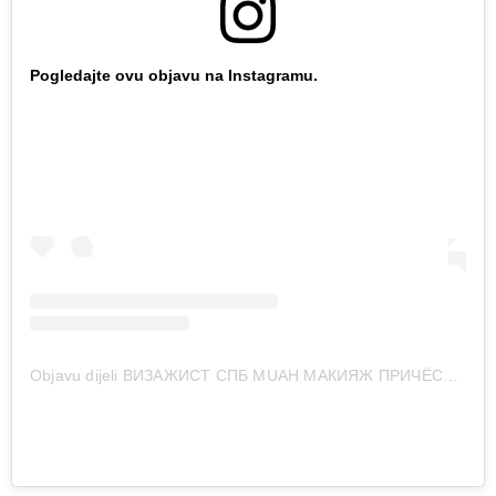
Pogledajte ovu objavu na Instagramu.
Objavu dijeli ВИЗАЖИСТ СПБ MUAH МАКИЯЖ ПРИЧЁСКИ (@yakovleva.muah)