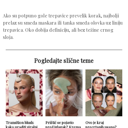
Ako su potpuno gole trepavice prevelik korak, najbolji
prelaz su smeđa maskara ili tanka smeđa olovka uz liniju
trepavica. Oko dobija definiciju, ali bez težine crnog
sloja.
Pogledajte slične teme
Transition blush:
Prištić se pojavio
Ovo je kraj
kako uraditi viralni
pred izlazak? Krema
precrtanih usana?