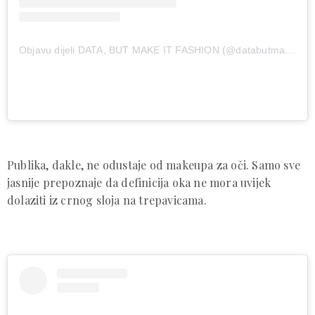
Objavu dijeli DATA, BUT MAKE IT FASHION (@databutmakeitfashion)
Publika, dakle, ne odustaje od makeupa za oči. Samo sve
jasnije prepoznaje da definicija oka ne mora uvijek
dolaziti iz crnog sloja na trepavicama.