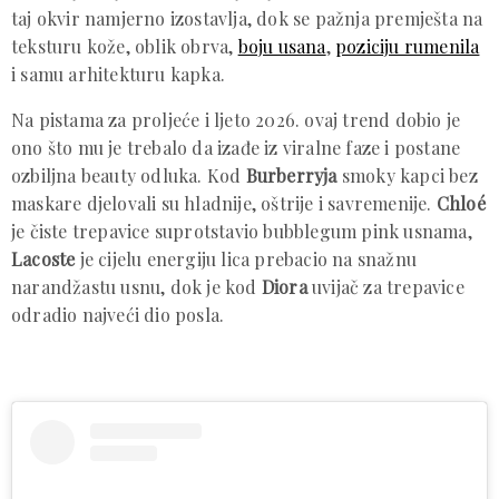
taj okvir namjerno izostavlja, dok se pažnja premješta na
teksturu kože, oblik obrva,
boju usana
,
poziciju rumenila
i samu arhitekturu kapka.
Na pistama za proljeće i ljeto 2026. ovaj trend dobio je
ono što mu je trebalo da izađe iz viralne faze i postane
ozbiljna beauty odluka. Kod
Burberryja
smoky kapci bez
maskare djelovali su hladnije, oštrije i savremenije.
Chloé
je čiste trepavice suprotstavio bubblegum pink usnama,
Lacoste
je cijelu energiju lica prebacio na snažnu
narandžastu usnu, dok je kod
Diora
uvijač za trepavice
odradio najveći dio posla.