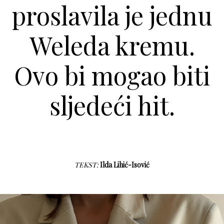
proslavila je jednu
Weleda kremu.
Ovo bi mogao biti
sljedeći hit.
TEKST:
Ilda Lihić-Isović