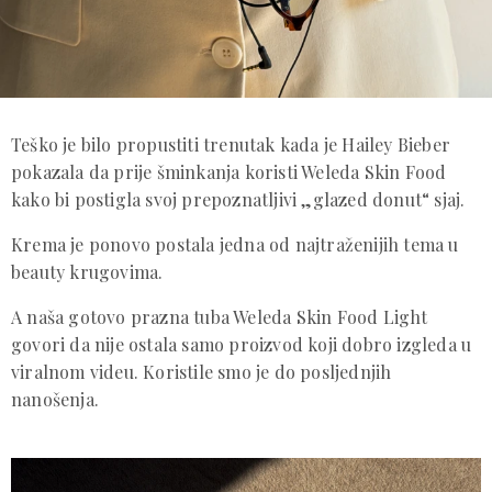
Teško je bilo propustiti trenutak kada je Hailey Bieber
pokazala da prije šminkanja koristi Weleda Skin Food
kako bi postigla svoj prepoznatljivi „glazed donut“ sjaj.
Krema je ponovo postala jedna od najtraženijih tema u
beauty krugovima.
A naša gotovo prazna tuba Weleda Skin Food Light
govori da nije ostala samo proizvod koji dobro izgleda u
viralnom videu. Koristile smo je do posljednjih
nanošenja.