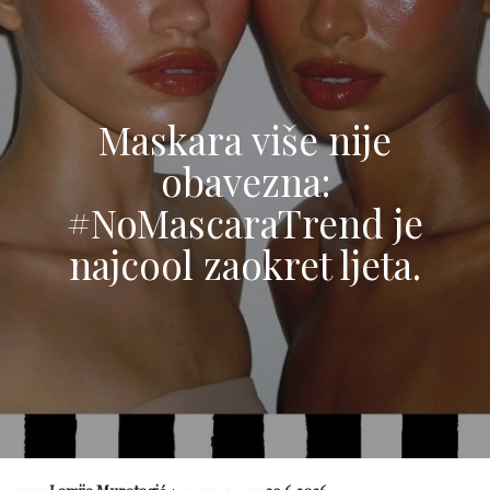
Maskara više nije
obavezna:
#NoMascaraTrend je
najcool zaokret ljeta.