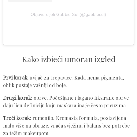
Objavu dijeli Gabbie Sul (@gabbiesul)
Kako izbjeći umoran izgled
Prvi korak
: uvijač za trepavice. Kada nema pigmenta,
oblik postaje važniji od boje.
Drugi korak:
obrve. Počešljane i lagano fiksirane obrve
daju licu definiciju koju maskara inače često preuzima.
Treći korak:
rumenilo. Kremasta formula, postavljena
malo više na obraze, vraća svježinu i balans bez potrebe
za težim makeupom.