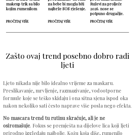
makeup trik sa bilo
za bebe bi mogla biti
Ruževi za proljeće
kojim rumenilom
najbrže SOS rješenje.
2026. nose se
potpuno drugačije.
PROČITAJ VIŠE
PROČITAJ VIŠE
PROČITAJ VIŠE
Zašto ovaj trend posebno dobro radi
ljeti
Ljeto nikada nije bilo idealno vrijeme za maskaru.
Preslikavanje, mrvljenje, razmazivanje, vodootporne
formule koje se teško skidaju i ona sitna sjena ispod oka
nakon nekoliko sati često naprave više posla nego efekta.
No mascara trend tu rutinu skraćuje, ali je ne
osiromašuje
. Fokus se premješta na dijelove lica koji ljeti
prirodno izgledaju najbolje. Kožu koja diše, rumenilo