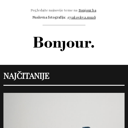
Pogledajte najnovije teme na
Bonjour.ba
Naslovna fotografija:
@yakovleva.muah
NAJČITANIJE