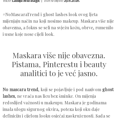
Lamija Muratagić
29.6.2026.
TEKST:
DATUM OBJAVE:
#NoMascaraTrend i ghost lashes look ovog ljeta
mijenjaju način na koji nosimo makeup. Maskara više nije
obavezna, a fokus se seli na svježu kožu, obrve, rumenilo
i usne koje nose cijeli look.
Maskara više nije obavezna.
Pistama, Pinterestu i beauty
analitici to je već jasno.
No mascara trend
, koji se pojavljuje i pod nazivom
ghost
lashes
, ne vraća nas licu bez šminke. On mijenja
redoslijed važnosti u makeupu. Maskara je godinama
imala ulogu sigurnog okvira, poteza koji oku daje
definiciju i cijelom looku osjećaj zaokruženosti. Sada se