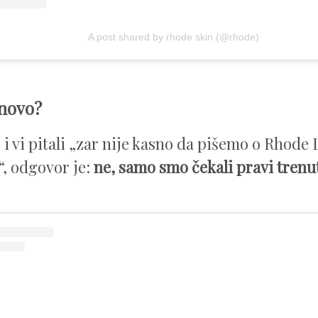
A post shared by rhode skin (@rhode)
 novo?
e i vi pitali „zar nije kasno da pišemo o Rhode
“, odgovor je:
ne, samo smo čekali pravi trenu