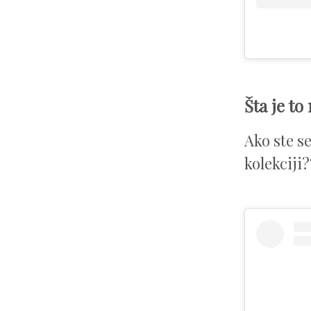
Šta je to
Ako ste s
kolekciji?