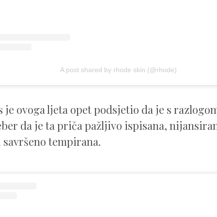
A post shared by rhode skin (@rhode)
 je ovoga ljeta opet podsjetio da je s razlogo
eber da je ta priča pažljivo ispisana, nijansi
i savršeno tempirana.