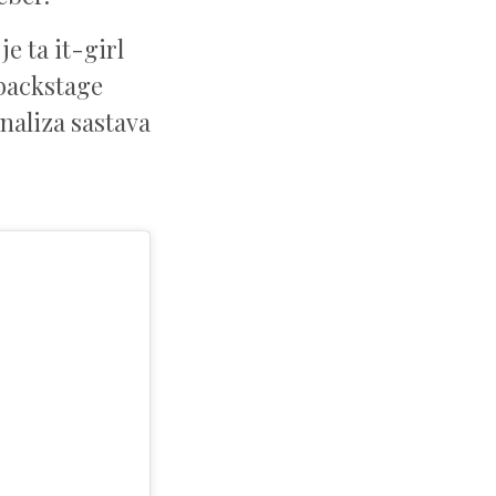
e ta it-girl
 backstage
naliza sastava