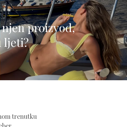
 njen proizvod,
ljeti?
ednom trenutku
eber.