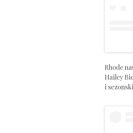
Rhode nas
Hailey Bi
i sezonsk