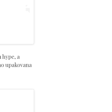
m hype, a
rano upakovana