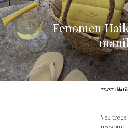
Fenomen Hailey
manik
TEKST:
Ilda Li
Već treće
prestanu 