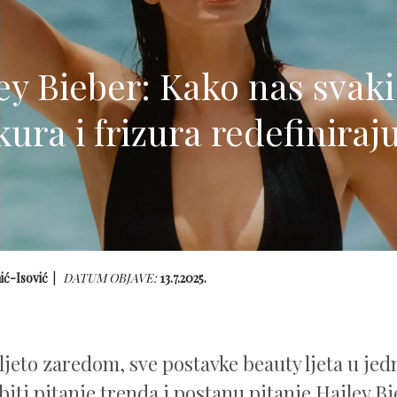
 Bieber: Kako nas svaki
ura i frizura redefiniraju 
hić-Isović
DATUM OBJAVE:
13.7.2025.
 ljeto zaredom, sve postavke beauty ljeta u j
biti pitanje trenda i postanu pitanje Hailey Bi