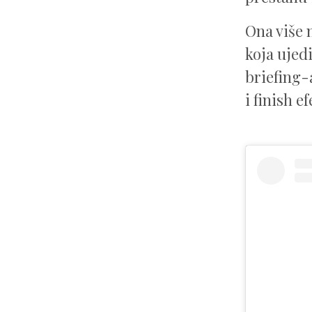
Ona više 
koja ujedi
briefing-
i finish e