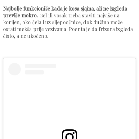
Najbolje funkcioniše kada je kosa sjajna, ali ne izgleda
previše mokro.
Gel ili vosak treba staviti najviše uz
korijen, oko čela i uz sljepoočnice, dok dužina može
ostati mekša prije vezivanja. Poenta je da frizura izgleda
čisto, a ne ukočeno.