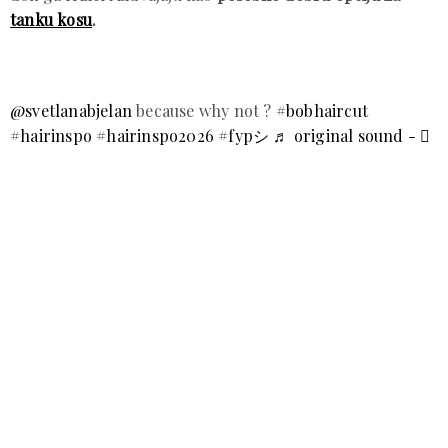
tanku kosu
.
@svetlanabjelan
because why not ?
#bobhaircut
#hairinspo
#hairinspo2026
#fypシ
♬ original sound - ⃟