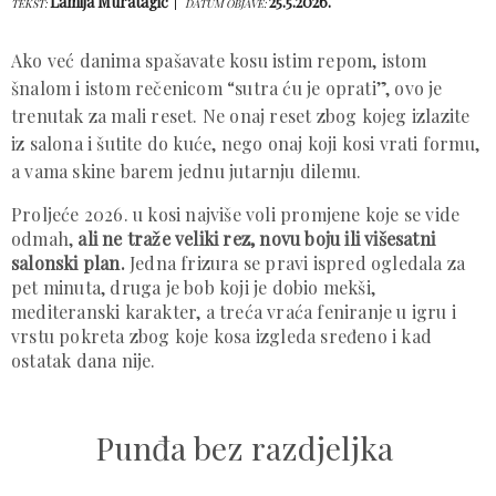
Lamija Muratagić
25.5.2026.
TEKST:
DATUM OBJAVE:
Ako već danima spašavate kosu istim repom, istom
šnalom i istom rečenicom “sutra ću je oprati”, ovo je
trenutak za mali reset. Ne onaj reset zbog kojeg izlazite
iz salona i šutite do kuće, nego onaj koji kosi vrati formu,
a vama skine barem jednu jutarnju dilemu.
Proljeće 2026. u kosi najviše voli promjene koje se vide
odmah,
ali ne traže veliki rez, novu boju ili višesatni
salonski plan.
Jedna frizura se pravi ispred ogledala za
pet minuta, druga je bob koji je dobio mekši,
mediteranski karakter, a treća vraća feniranje u igru i
vrstu pokreta zbog koje kosa izgleda sređeno i kad
ostatak dana nije.
Punđa bez razdjeljka