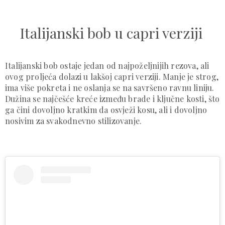
Italijanski bob u capri verziji
Italijanski bob ostaje jedan od najpoželjnijih rezova, ali
ovog proljeća dolazi u lakšoj capri verziji. Manje je strog,
ima više pokreta i ne oslanja se na savršeno ravnu liniju.
Dužina se najčešće kreće između brade i ključne kosti, što
ga čini dovoljno kratkim da osvježi kosu, ali i dovoljno
nosivim za svakodnevno stilizovanje.