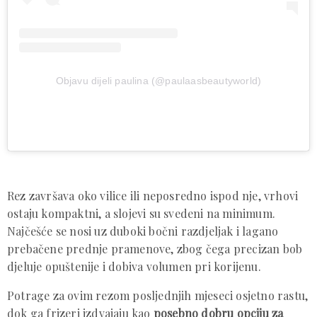
Objavu dijeli paulina (@paulaasbeautyworld)
Rez završava oko vilice ili neposredno ispod nje, vrhovi
ostaju kompaktni, a slojevi su svedeni na minimum.
Najčešće se nosi uz duboki bočni razdjeljak i lagano
prebačene prednje pramenove, zbog čega precizan bob
djeluje opuštenije i dobiva volumen pri korijenu.
Potrage za ovim rezom posljednjih mjeseci osjetno rastu,
dok ga frizeri izdvajaju kao
posebno dobru opciju za