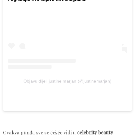
Objavu dijeli justine marjan (@justinemarjan)
Ovakva punđa sve se češće vidi u
celebrity beauty