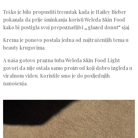
Teško je bilo propustiti trenutak kada je Hailey Bieber
pokazala da prije šminkanja koristi Weleda Skin Food
kako bi postigla svoj prepoznatljivi „glazed donut“ sjaj.
Krema je ponovo postala jedna od najtraženijih tema u
beauty krugovima.
A naša gotovo prazna tuba Weleda Skin Food Light
govori da nije ostala samo proizvod koji dobro izgleda u
viralnom videu. Koristile smo je do posljednjih
nanošenja.