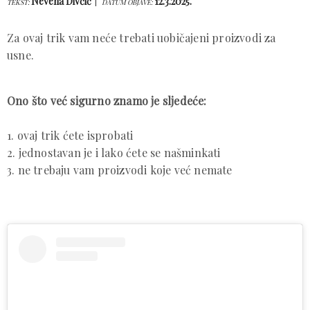
Nevena Divčić
12.3.2025.
TEKST:
DATUM OBJAVE:
Za ovaj trik vam neće trebati uobičajeni proizvodi za
usne.
Ono što već sigurno znamo je sljedeće:
1. ovaj trik ćete isprobati
2. jednostavan je i lako ćete se našminkati
3. ne trebaju vam proizvodi koje već nemate