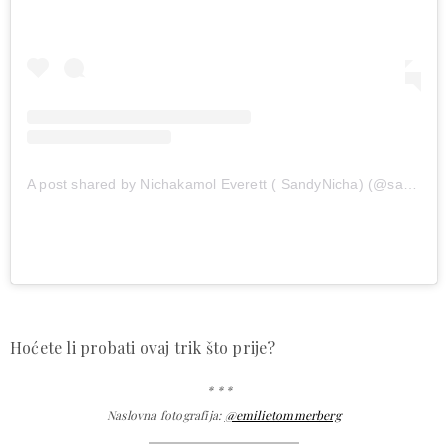
A post shared by Nichakamol Everett ( SandyNicha) (@sandynichamakeup)
Hoćete li probati ovaj trik što prije?
* * *
Naslovna fotografija:
@emilietommerberg