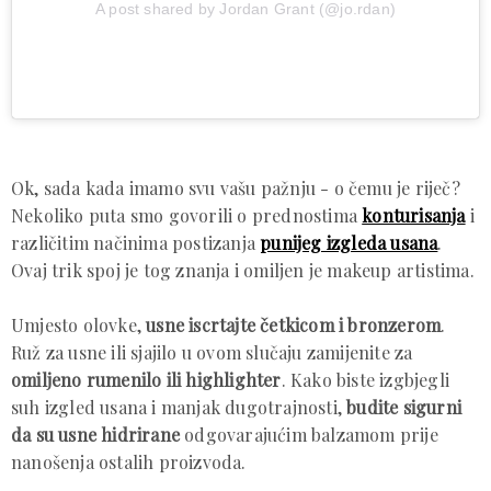
A post shared by Jordan Grant (@jo.rdan)
Ok, sada kada imamo svu vašu pažnju - o čemu je riječ?
Nekoliko puta smo govorili o prednostima
konturisanja
i
različitim načinima postizanja
punijeg izgleda usana
.
Ovaj trik spoj je tog znanja i omiljen je makeup artistima.
Umjesto olovke,
usne iscrtajte četkicom i bronzerom
.
Ruž za usne ili sjajilo u ovom slučaju zamijenite za
omiljeno rumenilo ili highlighter
. Kako biste izgbjegli
suh izgled usana i manjak dugotrajnosti,
budite sigurni
da su usne hidrirane
odgovarajućim balzamom prije
nanošenja ostalih proizvoda.