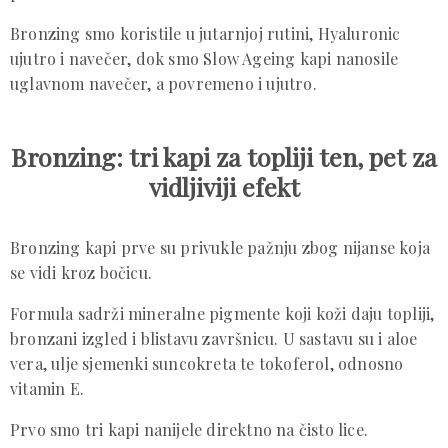
Bronzing smo koristile u jutarnjoj rutini, Hyaluronic
ujutro i navečer, dok smo Slow Ageing kapi nanosile
uglavnom navečer, a povremeno i ujutro.
Bronzing: tri kapi za topliji ten, pet za
vidljiviji efekt
Bronzing kapi prve su privukle pažnju zbog nijanse koja
se vidi kroz bočicu.
Formula sadrži mineralne pigmente koji koži daju topliji,
bronzani izgled i blistavu završnicu. U sastavu su i aloe
vera, ulje sjemenki suncokreta te tokoferol, odnosno
vitamin E.
Prvo smo tri kapi nanijele direktno na čisto lice.