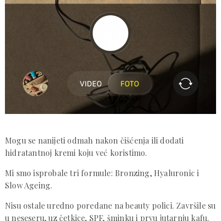
Mogu se nanijeti odmah nakon čišćenja ili dodati
hidratantnoj kremi koju već koristimo.
Mi smo isprobale tri formule: Bronzing, Hyaluronic i
Slow Ageing.
Nisu ostale uredno poredane na beauty polici. Završile su
u neseseru, uz četkice, SPF, šminku i prvu jutarnju kafu.