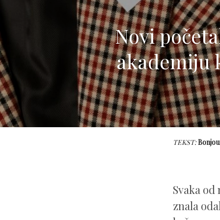
Novi početa
akademiju 
TEKST:
Bonjou
Svaka od 
znala oda