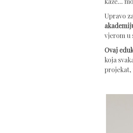
kaže… mož
Upravo z
akademij
vjerom u 
Ovaj edu
koja svak
projekat, 