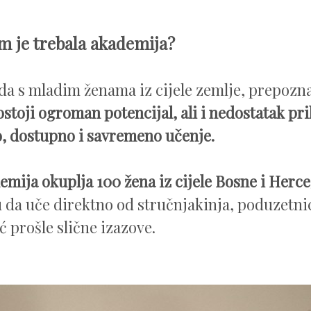
m je trebala akademija?
a s mladim ženama iz cijele zemlje, prepoznal
ostoji ogroman potencijal, ali i nedostatak pri
o, dostupno i savremeno učenje.
mija okuplja 100 žena iz cijele Bosne i Herc
u da uče direktno od stručnjakinja, poduzetnic
ć prošle slične izazove.