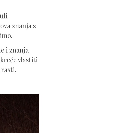
uli
nova znanja s
zimo.
te i znanja
reće vlastiti
 rasti.