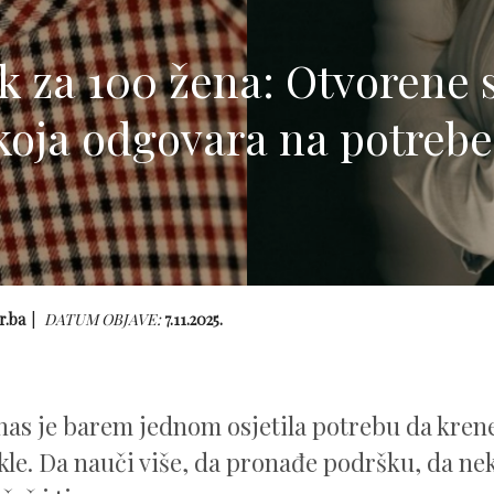
k za 100 žena: Otvorene s
koja odgovara na potrebe
r.ba
DATUM OBJAVE:
7.11.2025.
nas je barem jednom osjetila potrebu da krene d
kle. Da nauči više, da pronađe podršku, da ne