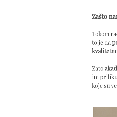
Zašto na
Tokom rad
to je da
p
kvalitetn
Zato
akade
im prilik
koje su ve