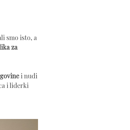
i smo isto, a
lika za
egovine
i nudi
a i liderki