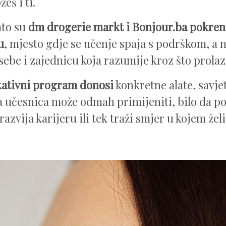
eš i ti.
ato su
dm drogerie markt i Bonjour.ba
pokren
u
, mjesto gdje se učenje spaja s podrškom, a 
sebe i zajednicu koja razumije kroz što prola
kativni program donosi
konkretne alate, savje
a učesnica može odmah primijeniti, bilo da pok
razvija karijeru ili tek traži smjer u kojem želi