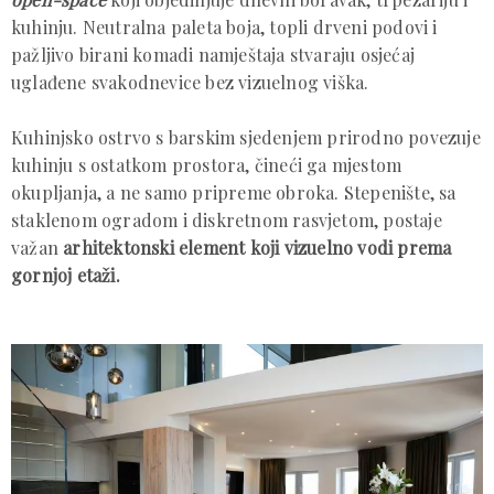
kuhinju. Neutralna paleta boja, topli drveni podovi i
pažljivo birani komadi namještaja stvaraju osjećaj
uglađene svakodnevice bez vizuelnog viška.
Kuhinjsko ostrvo s barskim sjedenjem prirodno povezuje
kuhinju s ostatkom prostora, čineći ga mjestom
okupljanja, a ne samo pripreme obroka. Stepenište, sa
staklenom ogradom i diskretnom rasvjetom, postaje
važan
arhitektonski element koji vizuelno vodi prema
gornjoj etaži.