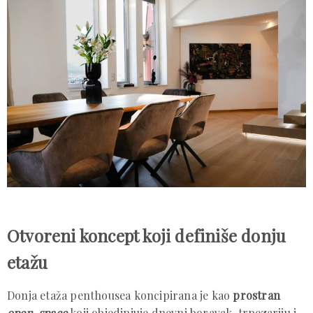
Otvoreni koncept koji definiše donju
etažu
Donja etaža penthousea koncipirana je kao
prostran
open-space
koji objedinjuje dnevni boravak, trpezariju i