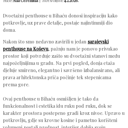
Ada Ćeremida
4.2.2026.
TEKST:
DATUM OBJAVE:
Dvoetažni penthouse u Bihaću donosi inspiraciju kako
potkrovlje, uz prave detalje, postaje najintimniji dio
doma.
Nakon što smo nedavno zavirili u jedan
sarajevski
penthouse na Koševu
, pažnju nam je ponovo privukao
prostor koji potvrđuje zašto su dvoetažni stanovi među
najpoželjnijima u gradu. Na prvi pogled, donja etaža
djeluje smireno, elegantno i savršeno izbalansirano, ali
prava arhitektonska priča počinje tek stepenicama
prema gore.
Ovaj penthouse u Bihaću osmišljen je tako da
funkcionalnost i estetika idu ruku pod ruku, dok se
karakter prostora postepeno gradi kroz nivoe. Upravo u
potkrovlju, gdje su krovne kosine i pametno korišteni
volumeni postali prednost, interijer dobija svoju