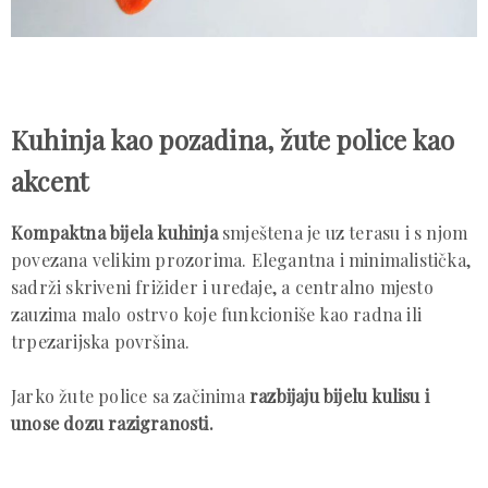
Kuhinja kao pozadina, žute police kao
akcent
Kompaktna bijela kuhinja
smještena je uz terasu i s njom
povezana velikim prozorima. Elegantna i minimalistička,
sadrži skriveni frižider i uređaje, a centralno mjesto
zauzima malo ostrvo koje funkcioniše kao radna ili
trpezarijska površina.
Jarko žute police sa začinima
razbijaju bijelu kulisu i
unose dozu razigranosti.