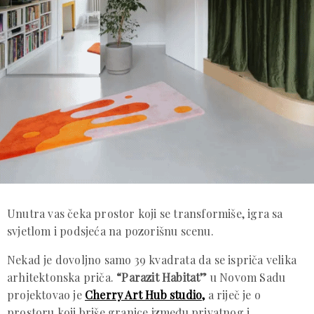
Unutra vas čeka prostor koji se transformiše, igra sa
svjetlom i podsjeća na pozorišnu scenu.
Nekad je dovoljno samo 39 kvadrata da se ispriča velika
arhitektonska priča.
“Parazit Habitat”
u Novom Sadu
projektovao je
Cherry Art Hub studio,
a riječ je o
prostoru koji briše granice između privatnog i