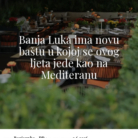
Banja Luka ima novu
baštu u kojoj se ovog
ljeta jede kao na
Mediteranu