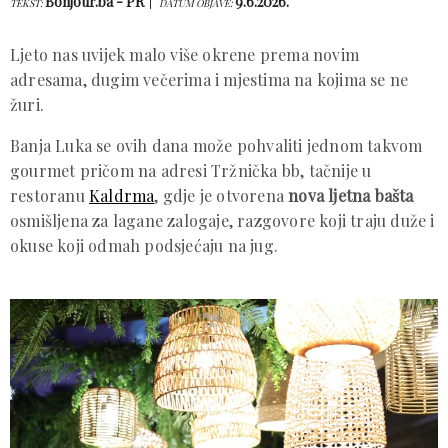
Bonjour.ba - PR
9.6.2026.
TEKST:
DATUM OBJAVE:
Ljeto nas uvijek malo više okrene prema novim
adresama, dugim večerima i mjestima na kojima se ne
žuri.
Banja Luka se ovih dana može pohvaliti jednom takvom
gourmet pričom na adresi Tržnička bb, tačnije u
restoranu
Kaldrma
, gdje je otvorena
nova ljetna bašta
osmišljena za lagane zalogaje, razgovore koji traju duže i
okuse koji odmah podsjećaju na jug.