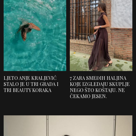
LJETO ANJE KRALJEVIĆ
7 ZARA SMEĐIH HALJINA
STALO JE U TRI GRADA I
KOJE IZGLEDAJU SKUPLJE
TRI BEAUTY KORAKA
NEGO ŠTO KOŠTAJU. NE
ČEKAMO JESEN.