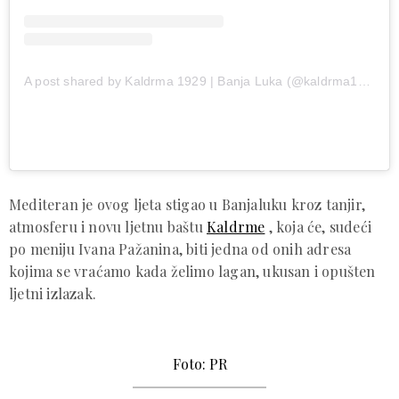
A post shared by Kaldrma 1929 | Banja Luka (@kaldrma1929)
Mediteran je ovog ljeta stigao u Banjaluku kroz tanjir,
atmosferu i novu ljetnu baštu
Kaldrme
, koja će, sudeći
po meniju Ivana Pažanina, biti jedna od onih adresa
kojima se vraćamo kada želimo lagan, ukusan i opušten
ljetni izlazak.
Foto: PR