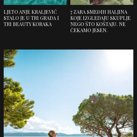
LJETO ANJE KRALJEVIĆ
7 ZARA SMEĐIH HALJINA
STALO JE U TRI GRADA I
KOJE IZGLEDAJU SKUPLJE
TRI BEAUTY KORAKA
NEGO ŠTO KOŠTAJU. NE
ČEKAMO JESEN.