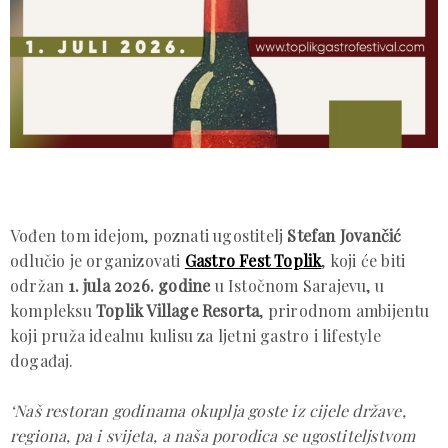
Vođen tom idejom, poznati ugostitelj
Stefan Jovančić
odlučio je organizovati
Gastro Fest Toplik
, koji će biti
održan
1. jula 2026. godine
u Istočnom Sarajevu, u
kompleksu
Toplik Village Resorta
, prirodnom ambijentu
koji pruža idealnu kulisu za ljetni gastro i lifestyle
događaj.
‘Naš restoran godinama okuplja goste iz cijele države,
regiona, pa i svijeta, a naša porodica se ugostiteljstvom