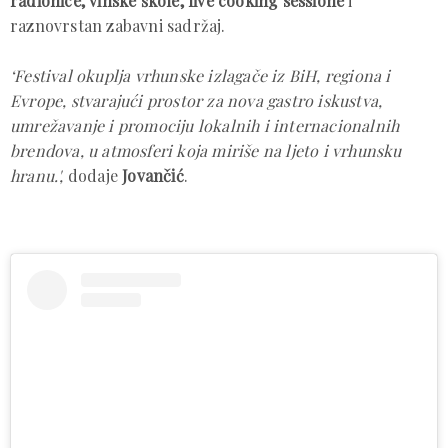
radionice, vinske škole, live cooking sessione
i
raznovrstan zabavni sadržaj.
‘Festival okuplja vrhunske izlagače iz BiH, regiona i
Evrope, stvarajući prostor za nova gastro iskustva,
umrežavanje i promociju lokalnih i internacionalnih
brendova, u atmosferi koja miriše na ljeto i vrhunsku
hranu.',
dodaje
Jovančić
.