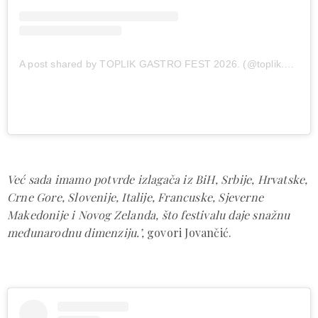
A post shared by TOPLIK GASTRO FEST 2026. (@toplik.gastrofest)
Već sada imamo potvrde izlagača iz BiH, Srbije, Hrvatske,
Crne Gore, Slovenije, Italije, Francuske, Sjeverne
Makedonije i Novog Zelanda, što festivalu daje snažnu
međunarodnu dimenziju.’,
govori Jovančić.