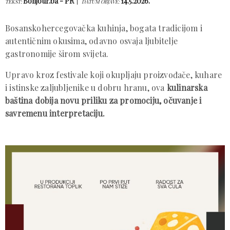
Bonjour.ba - PR
14.5.2026.
TEKST:
DATUM OBJAVE:
Bosanskohercegovačka kuhinja, bogata tradicijom i
autentičnim okusima, odavno osvaja ljubitelje
gastronomije širom svijeta.
Upravo kroz festivale koji okupljaju proizvođače, kuhare
i istinske zaljubljenike u dobru hranu, ova
kulinarska
baština dobija novu priliku za promociju, očuvanje i
savremenu interpretaciju.