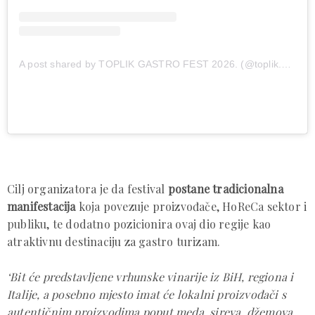
A post shared by TOPLIK GASTRO FEST 2026. (@toplik.gastrofest)
Cilj organizatora je da festival
postane tradicionalna
manifestacija
koja povezuje proizvođače, HoReCa sektor i
publiku, te dodatno pozicionira ovaj dio regije kao
atraktivnu destinaciju za gastro turizam.
‘Bit će predstavljene vrhunske vinarije iz BiH, regiona i
Italije, a posebno mjesto imat će lokalni proizvođači s
autentičnim proizvodima poput meda, sireva, džemova,