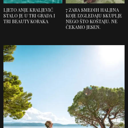
LJETO ANJE KRALJEVIĆ
7 ZARA SMEĐIH HALJINA
STALO JE U TRI GRADA I
KOJE IZGLEDAJU SKUPLJE
TRI BEAUTY KORAKA
NEGO ŠTO KOŠTAJU. NE
ČEKAMO JESEN.