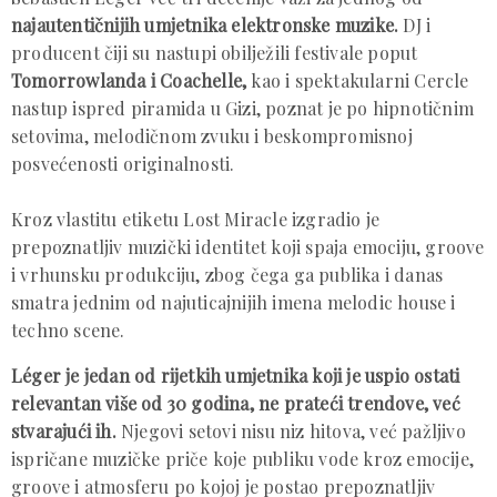
najautentičnijih umjetnika elektronske muzike.
DJ i
producent čiji su nastupi obilježili festivale poput
Tomorrowlanda i Coachelle,
kao i spektakularni Cercle
nastup ispred piramida u Gizi, poznat je po hipnotičnim
setovima, melodičnom zvuku i beskompromisnoj
posvećenosti originalnosti.
Kroz vlastitu etiketu Lost Miracle izgradio je
prepoznatljiv muzički identitet koji spaja emociju, groove
i vrhunsku produkciju, zbog čega ga publika i danas
smatra jednim od najuticajnijih imena melodic house i
techno scene.
Léger je jedan od rijetkih umjetnika koji je uspio ostati
relevantan više od 30 godina, ne prateći trendove, već
stvarajući ih.
Njegovi setovi nisu niz hitova, već pažljivo
ispričane muzičke priče koje publiku vode kroz emocije,
groove i atmosferu po kojoj je postao prepoznatljiv