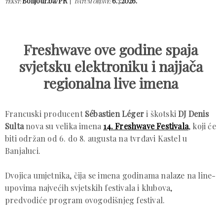
Bonjour.ba/PR
6.7.2026.
TEKST:
DATUM OBJAVE:
Freshwave ove godine spaja
svjetsku elektroniku i najjača
regionalna live imena
Francuski producent
Sébastien Léger
i škotski
DJ Denis
Sulta
nova su velika imena
14. Freshwave Festivala
, koji će
biti održan od 6. do 8. augusta na tvrđavi Kastel u
Banjaluci.
Dvojica umjetnika, čija se imena godinama nalaze na line-
upovima najvećih svjetskih festivala i klubova,
predvodiće program ovogodišnjeg festival.