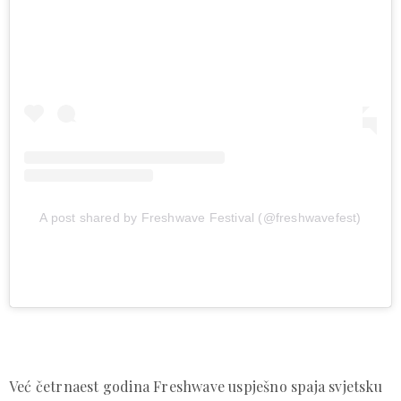
A post shared by Freshwave Festival (@freshwavefest)
Već četrnaest godina Freshwave uspješno spaja svjetsku