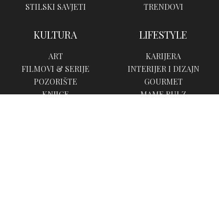
STILSKI SAVJETI
TRENDOVI
KULTURA
LIFESTYLE
ART
KARIJERA
FILMOVI & SERIJE
INTERIJER I DIZAJN
POZORIŠTE
GOURMET
KNJIGE
MAME RULZ
MUZIKA
PUTOVANJA
LJUBAV
VJENČANJA
O NAMA
IMPRESSUM
MARKETING
UVJETI KORIŠTENJA
VRH STRANICE
Copyright 2007-2026 Dream Studio d.o.o. ISSN 2712-1445
Sva prava
zadržana. Zabranjeno preuzimanje sadržaja bez dozvole izdavača.