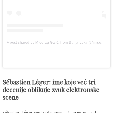
A post shared by Miodrag Gajić, from Banja Luka (@miso_81)
Sébastien Léger: ime koje već tri
decenije oblikuje zvuk elektronske
scene
Sébastien Léger već tri decenije važi za jednog od