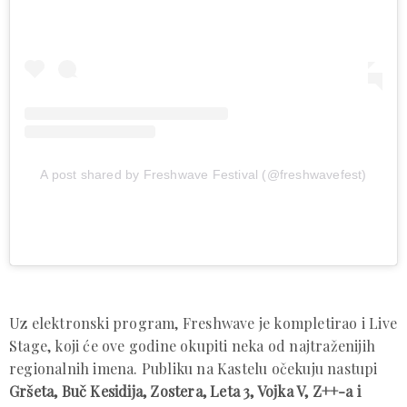
A post shared by Freshwave Festival (@freshwavefest)
Uz elektronski program, Freshwave je kompletirao i Live
Stage, koji će ove godine okupiti neka od najtraženijih
regionalnih imena. Publiku na Kastelu očekuju nastupi
Gršeta, Buč Kesidija, Zostera, Leta 3, Vojka V, Z++-a i