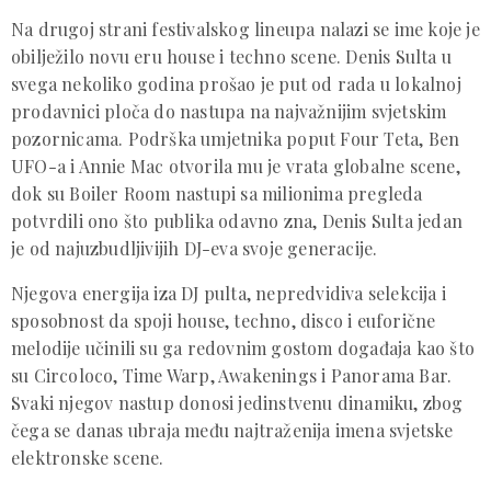
Na drugoj strani festivalskog lineupa nalazi se ime koje je
obilježilo novu eru house i techno scene. Denis Sulta u
svega nekoliko godina prošao je put od rada u lokalnoj
prodavnici ploča do nastupa na najvažnijim svjetskim
pozornicama. Podrška umjetnika poput Four Teta, Ben
UFO-a i Annie Mac otvorila mu je vrata globalne scene,
dok su Boiler Room nastupi sa milionima pregleda
potvrdili ono što publika odavno zna, Denis Sulta jedan
je od najuzbudljivijih DJ-eva svoje generacije.
Njegova energija iza DJ pulta, nepredvidiva selekcija i
sposobnost da spoji house, techno, disco i euforične
melodije učinili su ga redovnim gostom događaja kao što
su Circoloco, Time Warp, Awakenings i Panorama Bar.
Svaki njegov nastup donosi jedinstvenu dinamiku, zbog
čega se danas ubraja među najtraženija imena svjetske
elektronske scene.