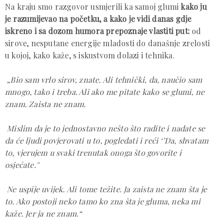
Na kraju smo razgovor usmjerili ka samoj glumi
kako ju
je razumijevao na početku, a kako je vidi danas gdje
iskreno i sa dozom humora prepoznaje vlastiti put:
od
sirove, nesputane energije mladosti do današnje zrelosti
u kojoj, kako kaže, s iskustvom dolazi i tehnika.
„Bio sam vrlo sirov, znate. Ali tehnički, da, naučio sam
mnogo, tako i treba. Ali ako me pitate kako se glumi, ne
znam. Zaista ne znam.
Mislim da je to jednostavno nešto što radite i nadate se
da će ljudi povjerovati u to, pogledati i reći ‘’Da, shvatam
to, vjerujem u svaki trenutak onoga što govorite i
osjećate.''
Ne uspije uvijek. Ali tome težite. Ja zaista ne znam šta je
to. Ako postoji neko tamo ko zna šta je gluma, neka mi
kaže. Jer ja ne znam.“