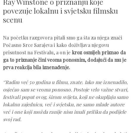
Ray Winstone o priznanju koje
povezuje lokalnu i svjetsku filmsku
scenu
Na početku razgovora pitali smo ga šta za njega znači
Počasno Srce Sarajeva i kako doživljava njegovu
prisutnost na Festivalu, a on je
kroz osmijeh priznao da
ga to priznanje čini veoma ponosnim, dodajući da mu je
prva reakcija bila iznenađenje.
‘’Radim već 50 godina u filmu, znate. Iako me iznenadilo,
osjećao sam se veoma ponosno. Postoje vrlo važne stvari,
festivali poput ovog, širom svijeta, koji ne okupljaju samo
lokalnu zajednicu, već i svjetsku, ne samo mlade autore
već i one koji možda ranije nisu imali priliku da podijele
svoj rad.