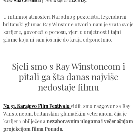
Ada Ćeremida
20.8.2025.
TEKST:
DATUM OBJAVE:
U intimnoj atmosferi Narodnog pozorišta, legendarni
britanski glumac Ray Winstone otvorio nam je vrata svoje
karijere, govoreći o ponosu, vjeri u umjetnost i tajni
glume koju ni sam još nije do kraja odgonetnuo.
Sjeli smo s Ray Winstoneom i
pitali ga šta danas najviše
nedostaje filmu
Na 31. Sarajevo Film Festivalu
vidili smo razgovor sa Ray
Winstoneom, britanskim glumačkim veteranom, čija je
karijera obilježena
nezaboravnim ulogama i večerašnjom
projekcijom filma Ponuda.