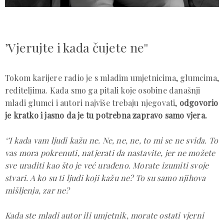
’Vjerujte i kada čujete ne''
Tokom karijere radio je s mladim umjetnicima, glumcima,
rediteljima. Kada smo ga pitali koje osobine današnji
mladi glumci i autori najviše trebaju njegovati,
odgovorio
je kratko i jasno da je tu potrebna zapravo samo vjera.
‘’I kada vam ljudi kažu ne. Ne, ne, ne, to mi se ne sviđa. To
vas mora pokrenuti, natjerati da nastavite, jer ne možete
sve uraditi kao što je već urađeno. Morate izumiti svoje
stvari. A ko su ti ljudi koji kažu ne? To su samo njihova
mišljenja, zar ne?
Kada ste mladi autor ili umjetnik, morate ostati vjerni