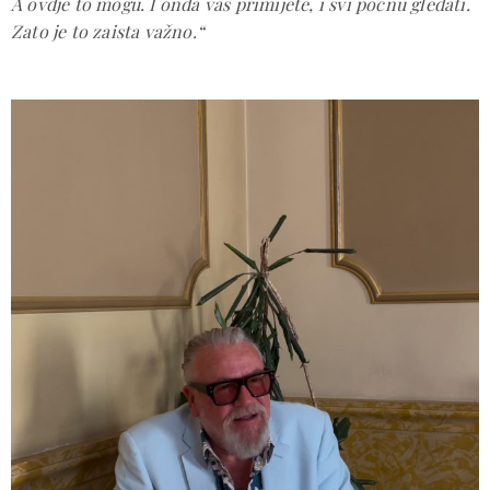
A ovdje to mogu. I onda vas primijete, i svi počnu gledati.
Zato je to zaista važno.“