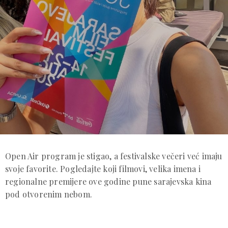
Open Air program je stigao, a festivalske večeri već imaju
svoje favorite. Pogledajte koji filmovi, velika imena i
regionalne premijere ove godine pune sarajevska kina
pod otvorenim nebom.