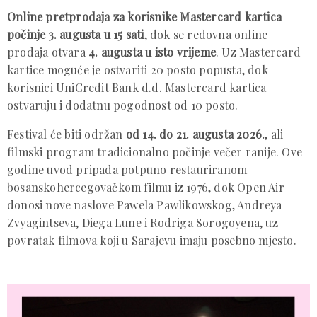
Online pretprodaja za korisnike Mastercard kartica
počinje 3. augusta u 15 sati
, dok se redovna online
prodaja otvara
4. augusta u isto vrijeme
. Uz Mastercard
kartice moguće je ostvariti 20 posto popusta, dok
korisnici UniCredit Bank d.d. Mastercard kartica
ostvaruju i dodatnu pogodnost od 10 posto.
Festival će biti održan
od 14. do 21. augusta 2026.
, ali
filmski program tradicionalno počinje večer ranije. Ove
godine uvod pripada potpuno restauriranom
bosanskohercegovačkom filmu iz 1976, dok Open Air
donosi nove naslove Pawela Pawlikowskog, Andreya
Zvyagintseva, Diega Lune i Rodriga Sorogoyena, uz
povratak filmova koji u Sarajevu imaju posebno mjesto.