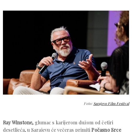
Foto:
Sarajevo Film Festival
Ray Winstone,
glumac s karijerom dužom od četiri
desetljeća, u Sarajevu će večeras primiti
Počasno Srce