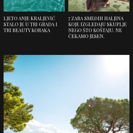
LJETO ANJE KRALJEVIĆ
7 ZARA SMEĐIH HALJINA
STALO JE U TRI GRADA I
KOJE IZGLEDAJU SKUPLJE
TRI BEAUTY KORAKA
NEGO ŠTO KOŠTAJU. NE
ČEKAMO JESEN.