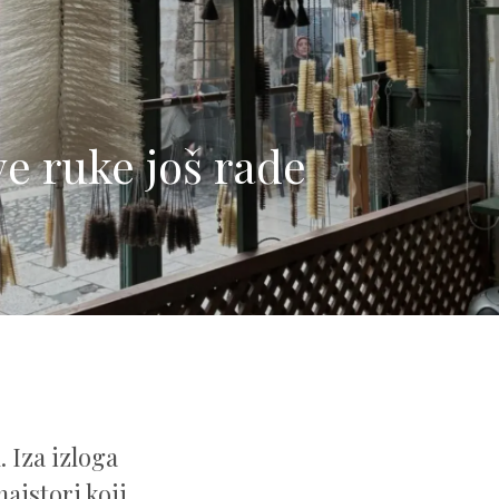
ove ruke još rade
 Iza izloga
ajstori koji