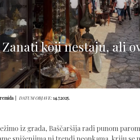
: Zanati koji nestaju, ali 
remida
DATUM OBJAVE:
14.7.2025.
ežimo iz grada, Baščaršija radi punom parom.
ame sniženjima ni trendi neonkama, kriju se m