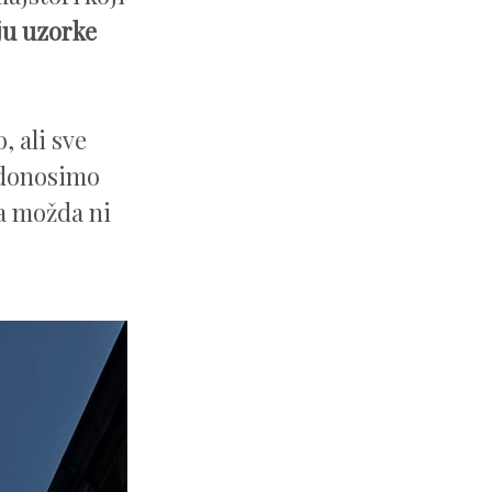
ju uzorke
, ali sve
a donosimo
(a možda ni