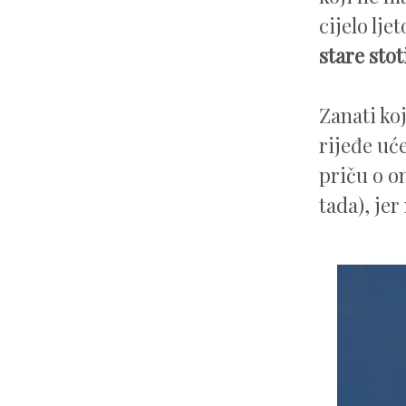
cijelo lje
stare sto
Zanati koj
rijeđe uć
priču o o
tada), je