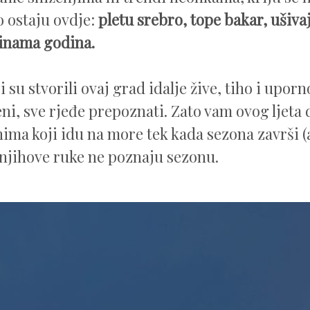
to ostaju ovdje:
pletu srebro, tope bakar, ušiva
tinama godina.
i su stvorili ovaj grad idalje žive, tiho i uporno
eni, sve rjeđe prepoznati. Zato vam ovog ljet
nima koji idu na more tek kada sezona završi 
r njihove ruke ne poznaju sezonu.