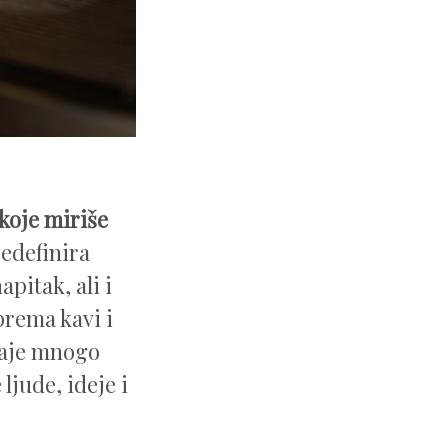
 koje miriše
redefinira
pitak, ali i
prema kavi i
taje mnogo
ljude, ideje i