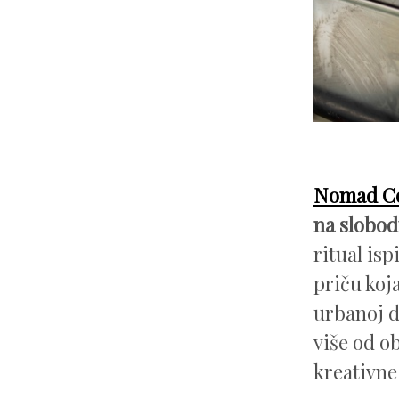
Nomad Co
na slobod
ritual isp
priču koj
urbanoj d
više od ob
kreativne