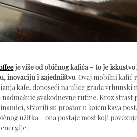
ffee
je više od običnog kafića – to je iskustvo
u, inovaciju i zajedništvo
. Ovaj mobilni kafić 
ijanja kafe, donoseći na ulice grada vrhunski na
a nadmašuje svakodnevne rutine. Kroz strast 
inamici, stvorili su prostor u kojem kava pos
ičnog užitka – ona postaje most koji povezuje 
 energije.