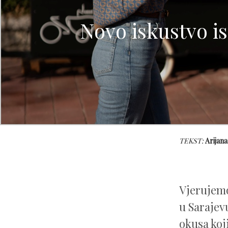
Novo iskustvo is
TEKST:
Arijana
Vjerujemo
u Sarajevu
okusa koj