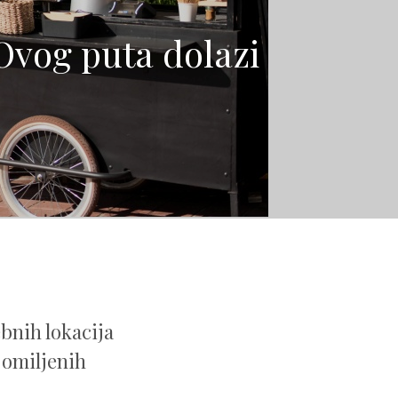
 Ovog puta dolazi
bnih lokacija
e omiljenih