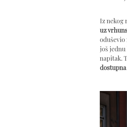
Iz nekog 
uz vrhuns
oduševio n
još jednu 
napitak. 
dostupna 