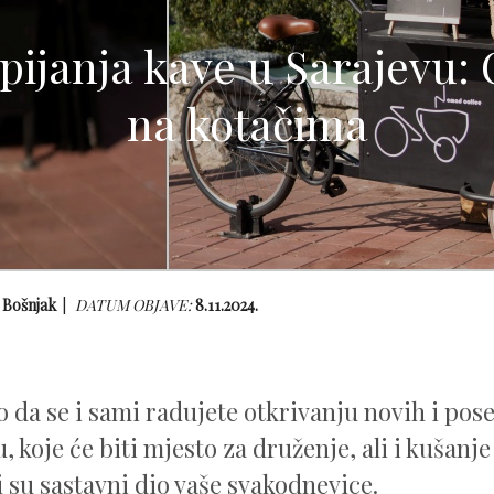
pijanja kave u Sarajevu:
na kotačima
 Bošnjak
DATUM OBJAVE:
8.11.2024.
 da se i sami radujete otkrivanju novih i pose
, koje će biti mjesto za druženje, ali i kušanj
i su sastavni dio vaše svakodnevice.