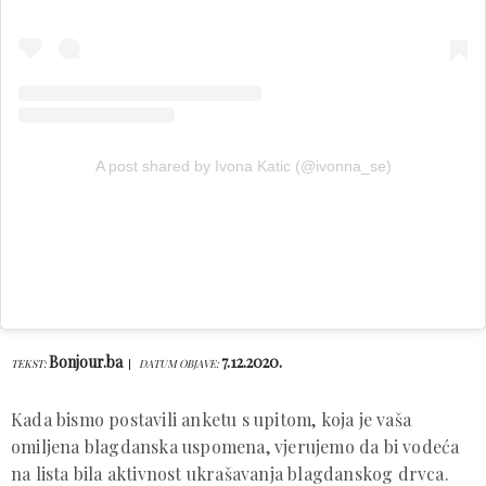
A post shared by Ivona Katic (@ivonna_se)
Bonjour.ba
7.12.2020.
TEKST:
DATUM OBJAVE:
Kada bismo postavili anketu s upitom, koja je vaša
omiljena blagdanska uspomena, vjerujemo da bi vodeća
na lista bila aktivnost ukrašavanja blagdanskog drvca.