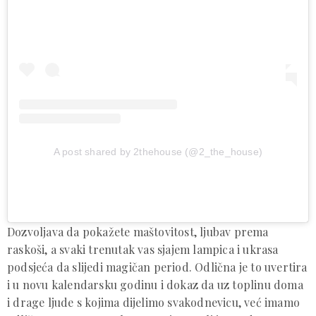
A post shared by 2thehouse (@2_the_house)
Dozvoljava da pokažete maštovitost, ljubav prema
raskoši, a svaki trenutak vas sjajem lampica i ukrasa
podsjeća da slijedi magičan period. Odlična je to uvertira
i u novu kalendarsku godinu i dokaz da uz toplinu doma
i drage ljude s kojima dijelimo svakodnevicu, već imamo