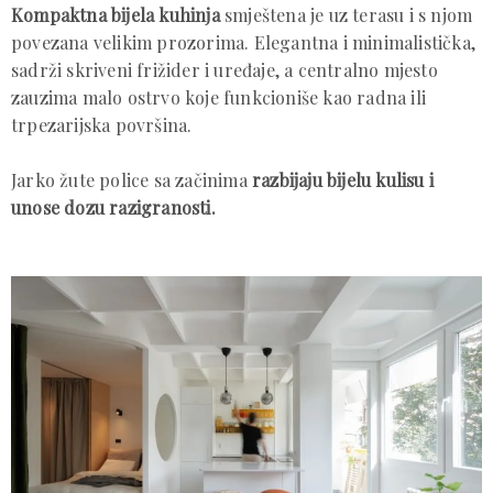
Kompaktna bijela kuhinja
smještena je uz terasu i s njom
povezana velikim prozorima. Elegantna i minimalistička,
sadrži skriveni frižider i uređaje, a centralno mjesto
zauzima malo ostrvo koje funkcioniše kao radna ili
trpezarijska površina.
Jarko žute police sa začinima
razbijaju bijelu kulisu i
unose dozu razigranosti.