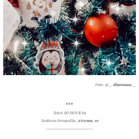
Foto:
@__dijannaaaa__
***
Tekst: BONJOUR.ba
Naslovna fotografija:
@ivonna_se