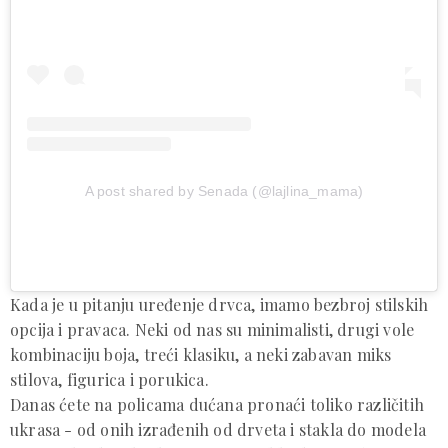
A post shared by Senada (@lajlina_mama)
Kada je u pitanju uređenje drvca, imamo bezbroj stilskih
opcija i pravaca. Neki od nas su minimalisti, drugi vole
kombinaciju boja, treći klasiku, a neki zabavan miks
stilova, figurica i porukica.
Danas ćete na policama dućana pronaći toliko različitih
ukrasa - od onih izrađenih od drveta i stakla do modela