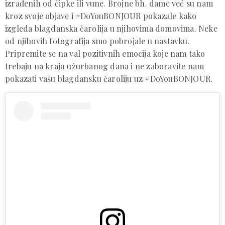
izrađenih od čipke ili vune. Brojne bh. dame već su nam
kroz svoje objave i #DoYouBONJOUR pokazale kako
izgleda blagdanska čarolija u njihovima domovima. Neke
od njihovih fotografija smo pobrojale u nastavku.
Pripremite se na val pozitivnih emocija koje nam tako
trebaju na kraju užurbanog dana i ne zaboravite nam
pokazati vašu blagdansku čaroliju uz #DoYouBONJOUR.