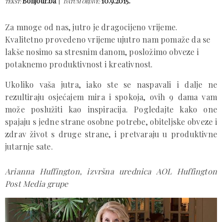
Bonjour.ba
10.9.2015.
TEKST:
DATUM OBJAVE:
Za mnoge od nas, jutro je dragocijeno vrijeme.
Kvalitetno provedeno vrijeme ujutro nam pomaže da se
lakše nosimo sa stresnim danom, posložimo obveze i
potaknemo produktivnost i kreativnost.
Ukoliko vaša jutra, iako ste se naspavali i dalje ne
rezultiraju osjećajem mira i spokoja, ovih 9 dama vam
može poslužiti kao inspiracija. Pogledajte kako one
spajaju s jedne strane osobne potrebe, obiteljske obveze i
zdrav život s druge strane, i pretvaraju u produktivne
jutarnje sate.
Arianna Huffington, izvršna urednica AOL Huffington
Post Media grupe