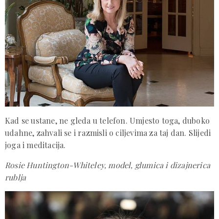
Kad se ustane, ne gleda u telefon. Umjesto toga, duboko
udahne, zahvali se i razmisli o ciljevima za taj dan. Slijedi
joga i meditacija.
Rosie Huntington-Whiteley, model, glumica i dizajnerica
rublja