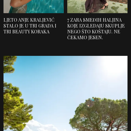
LJETO ANJE KRALJEVIĆ
7 ZARA SMEĐIH HALJINA
STALO JE U TRI GRADA I
KOJE IZGLEDAJU SKUPLJE
TRI BEAUTY KORAKA
NEGO ŠTO KOŠTAJU. NE
ČEKAMO JESEN.