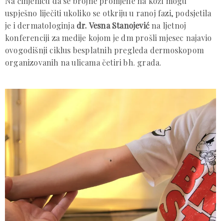
Na činjenicu da se brojne promjene na koži mogu
uspješno liječiti ukoliko se otkriju u ranoj fazi, podsjetila
je i dermatologinja
dr. Vesna Stanojević
na ljetnoj
konferenciji za medije kojom je dm prošli mjesec najavio
ovogodišnji ciklus besplatnih pregleda dermoskopom
organizovanih na ulicama četiri bh. grada.