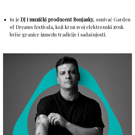
tu je
DJ i muzički producent Bonjasky
, osnivač Garden
of Dreams festivala, koji kroz svoj elektronski zvuk
briše granice između tradicije i sadašnjosti.