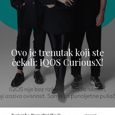
Ovo je trenutak koji ste
čekali: IQOS CuriousX!