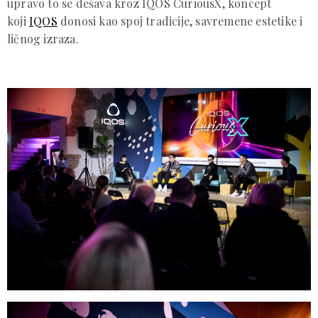
upravo to se dešava kroz IQOS CuriousX, koncept
koji
IQOS
donosi kao spoj tradicije, savremene estetike i
ličnog izraza.