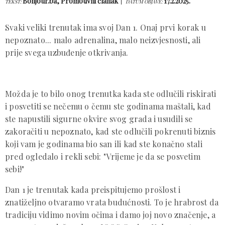
Bonjour.ba, Promotivni članak
17.2.2025.
TEKST:
DATUM OBJAVE:
Svaki veliki trenutak ima svoj Dan 1. Onaj prvi korak u
nepoznato... malo adrenalina, malo neizvjesnosti, ali
prije svega uzbuđenje otkrivanja.
Možda je to bilo onog trenutka kada ste odlučili riskirati
i posvetiti se nečemu o čemu ste godinama maštali, kad
ste napustili sigurne okvire svog grada i usudili se
zakoračiti u nepoznato, kad ste odlučili pokrenuti biznis
koji vam je godinama bio san ili kad ste konačno stali
pred ogledalo i rekli sebi: "Vrijeme je da se posvetim
sebi!"
Dan 1 je trenutak kada preispitujemo prošlost i
znatiželjno otvaramo vrata budućnosti. To je hrabrost da
tradiciju vidimo novim očima i damo joj novo značenje, a