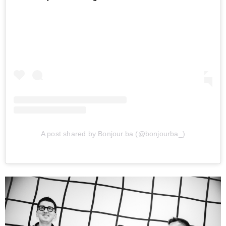
A post shared by Bonjour.ba (@bonjourba_)