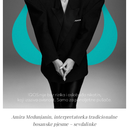
Amira Medunjanin, interpretatorka tradicionalne
bosanske pjesme – sevdalinke