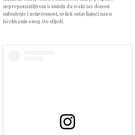
neprepoznatljivom u smislu da svaki šav donosi
uzbuđenje i neizvjesnost, uvijek ostavljajući nas u
iščekivanju onog što slijedi.