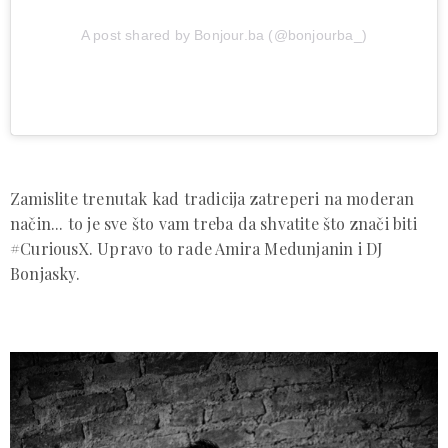
A post shared by Bonjour.ba (@bonjourba_)
Zamislite trenutak kad tradicija zatreperi na moderan
način... to je sve što vam treba da shvatite što znači biti
#CuriousX. Upravo to rade Amira Medunjanin i DJ
Bonjasky.