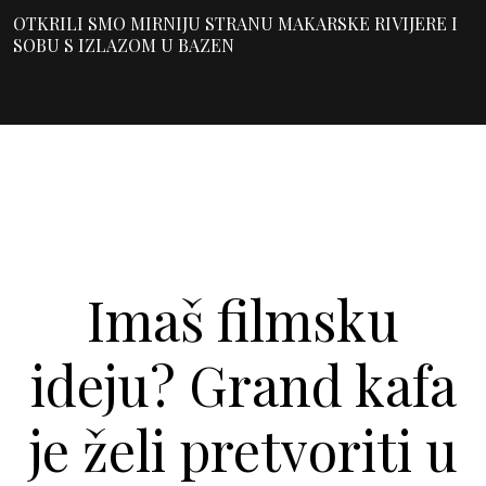
OTKRILI SMO MIRNIJU STRANU MAKARSKE RIVIJERE I
SOBU S IZLAZOM U BAZEN
Imaš filmsku
ideju? Grand kafa
je želi pretvoriti u