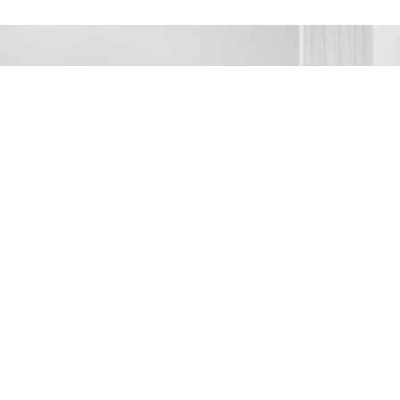
Bonjour.club član!
Prvi otkrijte najnovije trendove, ekskluzivne vijesti,
najbolje shopping preporuke i pogled u backstage