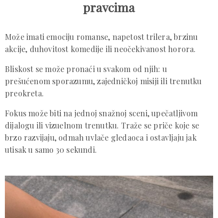
pravcima
Može imati emociju romanse, napetost trilera, brzinu
akcije, duhovitost komedije ili neočekivanost horora.
Bliskost se može pronaći u svakom od njih: u
prešućenom sporazumu, zajedničkoj misiji ili trenutku
preokreta.
Fokus može biti na jednoj snažnoj sceni, upečatljivom
dijalogu ili vizuelnom trenutku. Traže se priče koje se
brzo razvijaju, odmah uvlače gledaoca i ostavljaju jak
utisak u samo 30 sekundi.