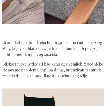
Grand kafa pritom treba biti organski dio radnje: razlog
zbog kojeg su likovi tu, zajednički ritam koji ih povezuje
ili tihi svjedok njihovog susreta.
Bliskost može izgledati kao katarzičan smijeh, zajedničko
rješavanje problema, toplina doma, intenzivan trenutak
između dvoje stranaca ili nešto sasvim drugačije.