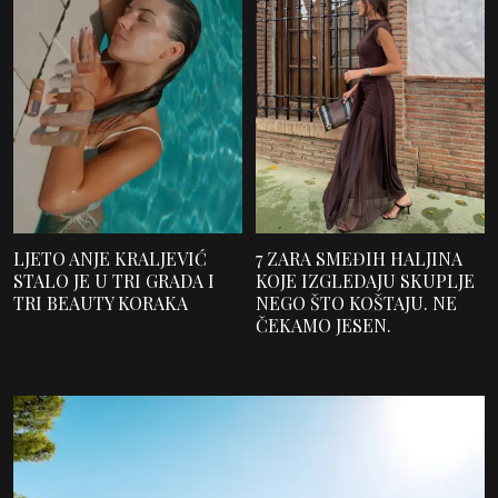
LJETO ANJE KRALJEVIĆ
7 ZARA SMEĐIH HALJINA
STALO JE U TRI GRADA I
KOJE IZGLEDAJU SKUPLJE
TRI BEAUTY KORAKA
NEGO ŠTO KOŠTAJU. NE
ČEKAMO JESEN.