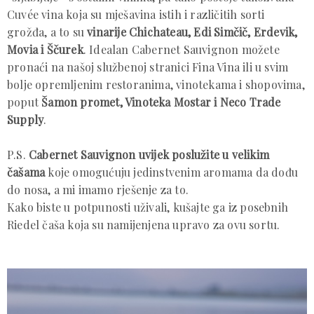
Cuvée vina koja su mješavina istih i različitih sorti
grožđa, a to su
vinarije Chichateau, Edi Simčič, Erdevik,
Movia i Ščurek
. Idealan Cabernet Sauvignon možete
pronaći na našoj službenoj stranici Fina Vina ili u svim
bolje opremljenim restoranima, vinotekama i shopovima,
poput
Šamon promet, Vinoteka Mostar i Neco Trade
Supply
.
P.S.
Cabernet Sauvignon uvijek poslužite u velikim
čašama
koje omogućuju jedinstvenim aromama da dođu
do nosa, a mi imamo rješenje za to.
Kako biste u potpunosti uživali, kušajte ga iz posebnih
Riedel čaša koja su namijenjena upravo za ovu sortu.