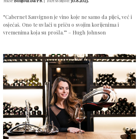
Bonjour.ba/PR
30.8.2023.
TEKST:
DATUM OBJAVE:
“Cabernet Sauvignon je vino koje ne samo da piješ, već i
osjećaš. Ono te uvlači u priču o svojim korijenima i
vremenima koja su prošla.” – Hugh Johnson