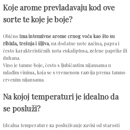
Koje arome prevladavaju kod ove
sorte te koje je boje?
Obično
ima intenzivne arome crnog voća kao što su
ribizla, trešnja i šljiva
, uz dodatne note začina, papra i
često karakterističnih nota eukaliptusa, zelene paprike ili
duhana.
Vino je tamne boje, često s ljubičastim nijansama u
mlađim vinima, koja se s vremenom razvija prema tamno
crvenim nijansama.
Na kojoj temperaturi je idealno da
se posluži?
Idealna temperature za posluživanje zavisi od starosti