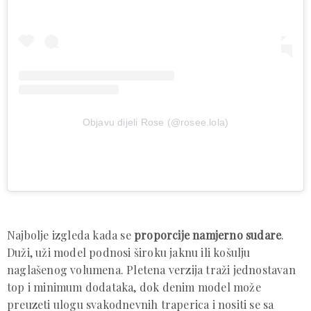
Objavu dijeli Rose (@rosee.lola)
Najbolje izgleda kada se
proporcije namjerno sudare
.
Duži, uži model podnosi široku jaknu ili košulju
naglašenog volumena. Pletena verzija traži jednostavan
top i minimum dodataka, dok denim model može
preuzeti ulogu svakodnevnih traperica i nositi se sa