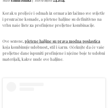
Emina Smaka
2.4.2024.
TEKST:
DATUM OBJAVE:
Korak u proljeće i odmah iz ormara izvlačimo sve svijetle
i prozračne komade, a pletene haljine su definitivno na
vrhu naše liste za profinjene proljetne kombinacije.
Ove sezone,
pletene haljine su prava modna poslastica
koja kombinuje udobnost, stil i šarm. Očekujte da će vaše
proljetne dane ispuniti profinjene i nježne boje te udobni
materijali, kakve nude ove haljine.