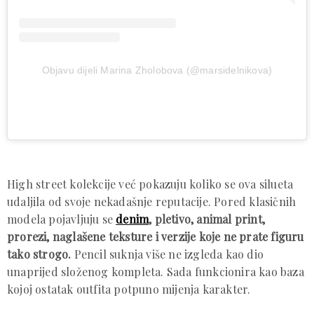
Objavu dijeli Marina Zholobova (@marsidelnikova)
High street kolekcije već pokazuju koliko se ova silueta
udaljila od svoje nekadašnje reputacije. Pored klasičnih
modela pojavljuju se
denim
, pletivo, animal print,
prorezi, naglašene teksture i verzije koje ne prate figuru
tako strogo.
Pencil suknja više ne izgleda kao dio
unaprijed složenog kompleta. Sada funkcionira kao baza
kojoj ostatak outfita potpuno mijenja karakter.