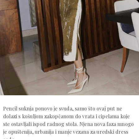
Pencil suknja ponovo je svuda, samo što ovaj put ne
dolazi s košuljom zakopčanom do vrata i cipelama koje
ste ostavljali ispod radnog stola. Njena nova faza mnogo
je opuštenija, urbanija i manje vezana za uredski dress