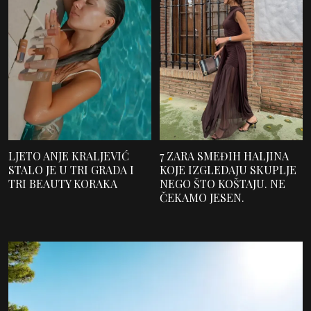
LJETO ANJE KRALJEVIĆ
7 ZARA SMEĐIH HALJINA
STALO JE U TRI GRADA I
KOJE IZGLEDAJU SKUPLJE
TRI BEAUTY KORAKA
NEGO ŠTO KOŠTAJU. NE
ČEKAMO JESEN.