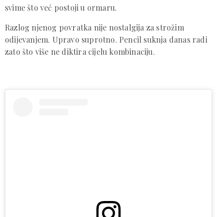
svime što već postoji u ormaru.
Razlog njenog povratka nije nostalgija za strožim
odijevanjem. Upravo suprotno. Pencil suknja danas radi
zato što više ne diktira cijelu kombinaciju.