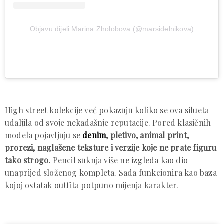
Objavu dijeli Marina Zholobova (@marsidelnikova)
High street kolekcije već pokazuju koliko se ova silueta
udaljila od svoje nekadašnje reputacije. Pored klasičnih
modela pojavljuju se
denim
, pletivo, animal print,
prorezi, naglašene teksture i verzije koje ne prate figuru
tako strogo.
Pencil suknja više ne izgleda kao dio
unaprijed složenog kompleta. Sada funkcionira kao baza
kojoj ostatak outfita potpuno mijenja karakter.