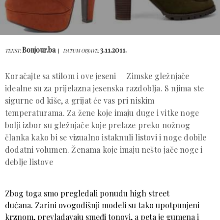
Bonjour.ba
3.11.2011.
TEKST:
DATUM OBJAVE:
Koračajte sa stilom i ove jeseni Zimske gležnjače
idealne su za prijelazna jesenska razdoblja. S njima ste
sigurne od kiše, a grijat će vas pri niskim
temperaturama. Za žene koje imaju duge i vitke noge
bolji izbor su gležnjače koje prelaze preko nožnog
članka kako bi se vizualno istaknuli listovi i noge dobile
dodatni volumen. Ženama koje imaju nešto jače noge i
deblje listove
Zbog toga smo pregledali ponudu high street
dućana. Zarini ovogodišnji modeli su tako upotpunjeni
krznom, prevladavaju smeđi tonovi, a peta je gumena i