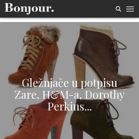
Gležnjače u potpisu
Zare, H&M-a, Dorothy
Perkins...