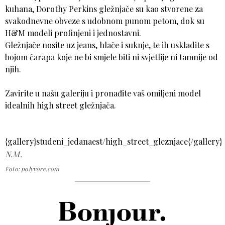
kuhana, Dorothy Perkins gležnjače su kao stvorene za
svakodnevne obveze s udobnom punom petom, dok su
H&M modeli profinjeni i jednostavni.
Gležnjače nosite uz jeans, hlače i suknje, te ih uskladite s
bojom čarapa koje ne bi smjele biti ni svjetlije ni tamnije od
njih.
Zavirite u našu galeriju i pronađite vaš omiljeni model
idealnih high street gležnjača.
{gallery}studeni_jedanaest/high_street_gleznjace{/gallery}
N.M.
Foto: polyvore.com