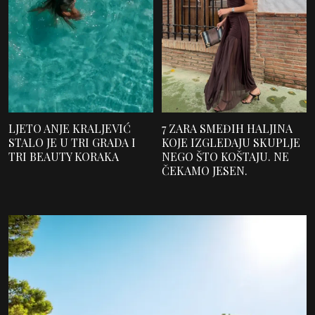
LJETO ANJE KRALJEVIĆ
7 ZARA SMEĐIH HALJINA
STALO JE U TRI GRADA I
KOJE IZGLEDAJU SKUPLJE
TRI BEAUTY KORAKA
NEGO ŠTO KOŠTAJU. NE
ČEKAMO JESEN.