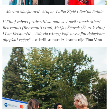
Marina Marjanović-Stupar, Lidija Žigić i Berina Belkić
U Finoj zabavi pridružili su nam se i naši vinari: Albert
Benvenuti (Benvenuti vina), Matjaz Ščurek (Ščurek vina)
i Lan Kristančić – (Movia wines) koji su svojim dolaskom
uljepšali večer.
“ – otkrili su nam iz kompanije
Fina Vina
.