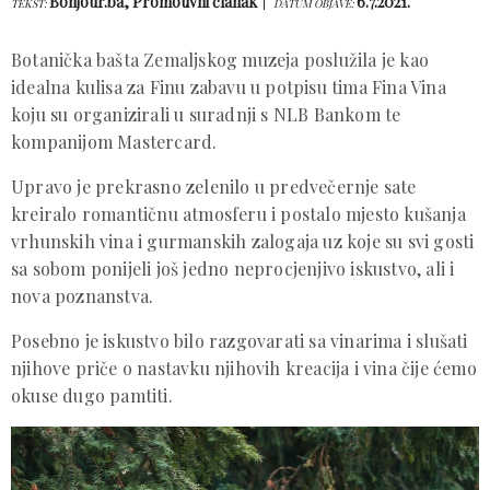
Bonjour.ba, Promotivni članak
6.7.2021.
TEKST:
DATUM OBJAVE:
Botanička bašta Zemaljskog muzeja poslužila je kao
idealna kulisa za Finu zabavu u potpisu tima Fina Vina
koju su organizirali u suradnji s NLB Bankom te
kompanijom Mastercard.
Upravo je prekrasno zelenilo u predvečernje sate
kreiralo romantičnu atmosferu i postalo mjesto kušanja
vrhunskih vina i gurmanskih zalogaja uz koje su svi gosti
sa sobom ponijeli još jedno neprocjenjivo iskustvo, ali i
nova poznanstva.
Posebno je iskustvo bilo razgovarati sa vinarima i slušati
njihove priče o nastavku njihovih kreacija i vina čije ćemo
okuse dugo pamtiti.