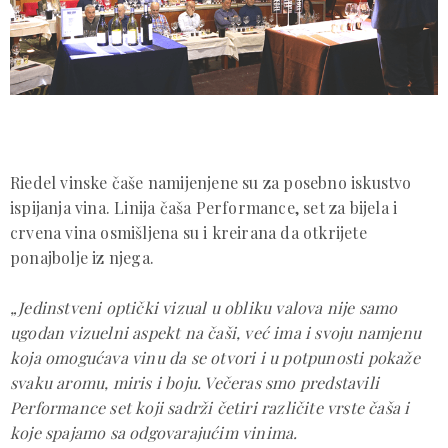
Riedel vinske čaše namijenjene su za posebno iskustvo
ispijanja vina. Linija čaša Performance, set za bijela i
crvena vina osmišljena su i kreirana da otkrijete
ponajbolje iz njega.
„Jedinstveni optički vizual u obliku valova nije samo
ugodan vizuelni aspekt na čaši, već ima i svoju namjenu
koja omogućava vinu da se otvori i u potpunosti pokaže
svaku aromu, miris i boju. Večeras smo predstavili
Performance set koji sadrži četiri različite vrste čaša i
koje spajamo sa odgovarajućim vinima.