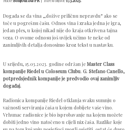
Bonjour.ba/PR
17.3.2023.
TEKST:
DATUM OBJAVE:
Događa se da vina „dožive priličnu nepravdu“ ako se
toče u pogrešnu čašu. Odnos vina i zraka jedna je igra,
jedan ples, u kojoj nikad nije do kraja otkrivena tajna
veza. O ovome odnosu još uvijek učimo te neke od
zanimljivih detalja donosimo kroz tekst u nastavku.
U srijedu, 15.03.2023. godine održan je
Master Class
kompanije Riedel u Coloseum Clubu
.
G. Stefano Canello,
potpredsjednik kompanije je predvodio ovaj zanimljiv
događaj.
Radionica kompanije Riedel otklanja svaku sumnju o
važnosti serviranja čaša u kojem dobijete vaše vino.
Vrhunac radionice je bio isprobavanje na kojem možete
dobiti jedno vino natočeno u cijeli niz čaša. Razlike koje
su na tom kušanju posjetioci mogli osjetiti, ostat će dugo