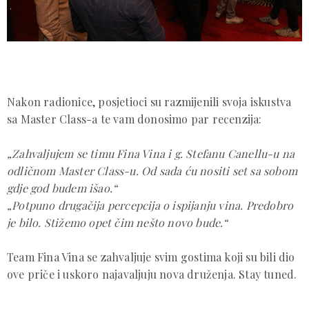
Nakon radionice, posjetioci su razmijenili svoja iskustva
sa Master Class-a te vam donosimo par recenzija:
„Zahvaljujem se timu Fina Vina i g. Stefanu Canellu-u na
odličnom Master Class-u. Od sada ću nositi set sa sobom
gdje god budem išao.“
„Potpuno drugačija percepcija o ispijanju vina. Predobro
je bilo. Stižemo opet čim nešto novo bude.“
Team Fina Vina se zahvaljuje svim gostima koji su bili dio
ove priče i uskoro najavaljuju nova druženja. Stay tuned.