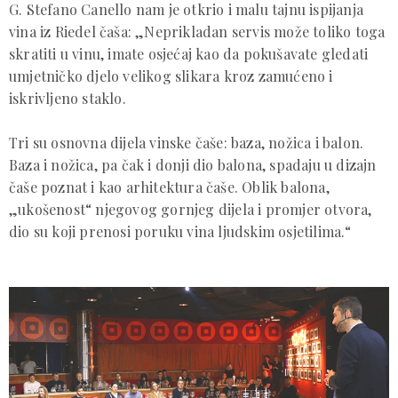
G. Stefano Canello nam je otkrio i malu tajnu ispijanja
vina iz Riedel čaša: „Neprikladan servis može toliko toga
skratiti u vinu, imate osjećaj kao da pokušavate gledati
umjetničko djelo velikog slikara kroz zamućeno i
iskrivljeno staklo.
Tri su osnovna dijela vinske čaše: baza, nožica i balon.
Baza i nožica, pa čak i donji dio balona, spadaju u dizajn
čaše poznat i kao arhitektura čaše. Oblik balona,
„ukošenost“ njegovog gornjeg dijela i promjer otvora,
dio su koji prenosi poruku vina ljudskim osjetilima.“