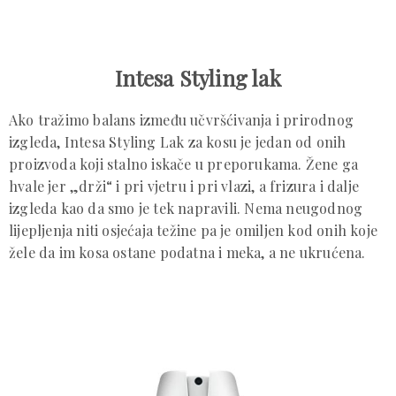
Intesa Styling lak
Ako tražimo balans između učvršćivanja i prirodnog
izgleda, Intesa Styling Lak za kosu je jedan od onih
proizvoda koji stalno iskače u preporukama. Žene ga
hvale jer „drži“ i pri vjetru i pri vlazi, a frizura i dalje
izgleda kao da smo je tek napravili. Nema neugodnog
lijepljenja niti osjećaja težine pa je omiljen kod onih koje
žele da im kosa ostane podatna i meka, a ne ukrućena.