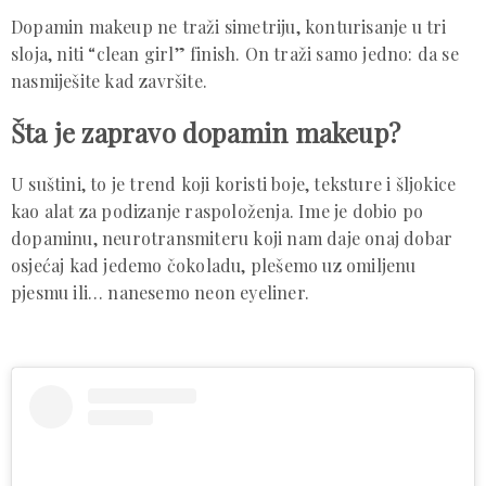
Dopamin makeup ne traži simetriju, konturisanje u tri
sloja, niti “clean girl” finish. On traži samo jedno: da se
nasmiješite kad završite.
Šta je zapravo dopamin makeup?
U suštini, to je trend koji koristi boje, teksture i šljokice
kao alat za podizanje raspoloženja. Ime je dobio po
dopaminu, neurotransmiteru koji nam daje onaj dobar
osjećaj kad jedemo čokoladu, plešemo uz omiljenu
pjesmu ili… nanesemo neon eyeliner.