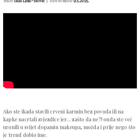
Ilda Lihić-Isović
9.5.2025.
TEKST:
DATUM OBJAVE:
Ako ste ikada stavili crveni karmin bez povoda ili na
kapke nacrtali zvjezdice jer... zašto da ne?! onda ste već
uronili u svijet dopamin makeupa, možda i prije nego što
je trend dobio ime.