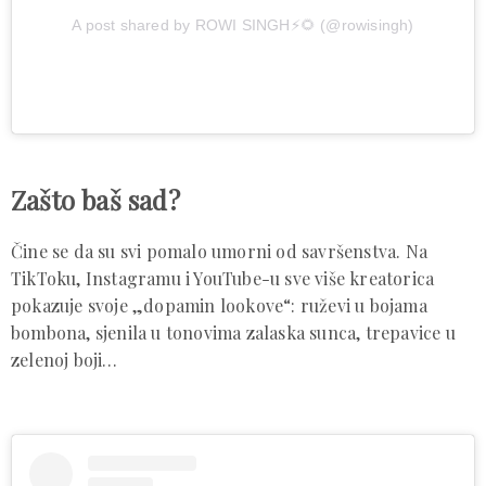
A post shared by ROWI SINGH⚡️🌻 (@rowisingh)
Zašto baš sad?
Čine se da su svi pomalo umorni od savršenstva. Na
TikToku, Instagramu i YouTube-u sve više kreatorica
pokazuje svoje „dopamin lookove“: ruževi u bojama
bombona, sjenila u tonovima zalaska sunca, trepavice u
zelenoj boji…