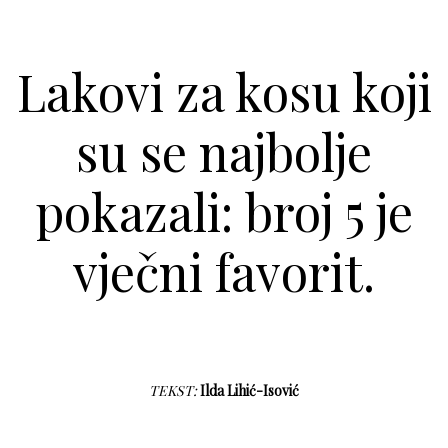
Lakovi za kosu koji
su se najbolje
pokazali: broj 5 je
vječni favorit.
TEKST:
Ilda Lihić-Isović