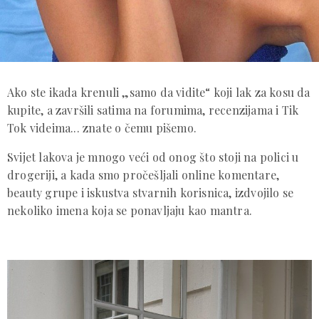
Ako ste ikada krenuli „samo da vidite“ koji lak za kosu da
kupite, a završili satima na forumima, recenzijama i Tik
Tok videima... znate o čemu pišemo.
Svijet lakova je mnogo veći od onog što stoji na polici u
drogeriji, a kada smo pročešljali online komentare,
beauty grupe i iskustva stvarnih korisnica, izdvojilo se
nekoliko imena koja se ponavljaju kao mantra.