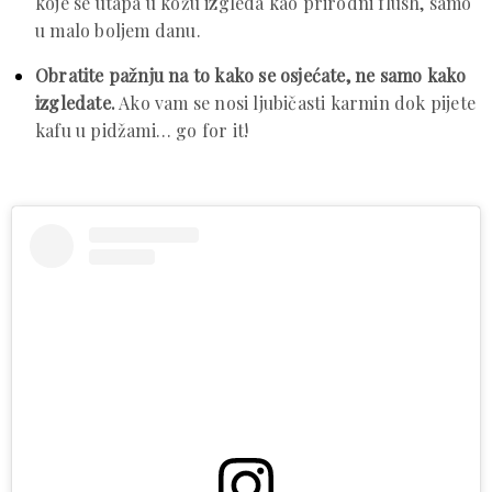
koje se utapa u kožu izgleda kao prirodni flush, samo
u malo boljem danu.
Obratite pažnju na to kako se osjećate, ne samo kako
izgledate.
Ako vam se nosi ljubičasti karmin dok pijete
kafu u pidžami… go for it!