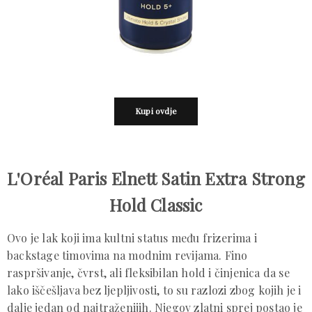
Kupi ovdje
L'Oréal Paris Elnett Satin Extra Strong
Hold Classic
Ovo je lak koji ima kultni status među frizerima i
backstage timovima na modnim revijama. Fino
raspršivanje, čvrst, ali fleksibilan hold i činjenica da se
lako iščešljava bez ljepljivosti, to su razlozi zbog kojih je i
dalje jedan od najtraženijih. Njegov zlatni sprej postao je