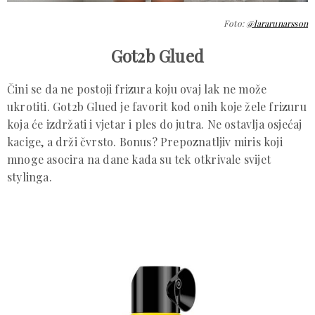
Foto:
@lararunarsson
Got2b Glued
Čini se da ne postoji frizura koju ovaj lak ne može
ukrotiti. Got2b Glued je favorit kod onih koje žele frizuru
koja će izdržati i vjetar i ples do jutra. Ne ostavlja osjećaj
kacige, a drži čvrsto. Bonus? Prepoznatljiv miris koji
mnoge asocira na dane kada su tek otkrivale svijet
stylinga.