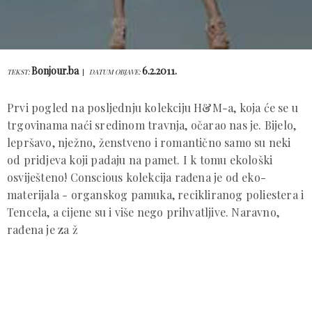
Bonjour.ba
6.2.2011.
TEKST:
DATUM OBJAVE:
Prvi pogled na posljednju kolekciju H&M-a, koja će se u
trgovinama naći sredinom travnja, očarao nas je. Bijelo,
lepršavo, nježno, ženstveno i romantično samo su neki
od pridjeva koji padaju na pamet. I k tomu ekološki
osviješteno! Conscious kolekcija rađena je od eko-
materijala - organskog pamuka, recikliranog poliestera i
Tencela, a cijene su i više nego prihvatljive. Naravno,
rađena je za ž