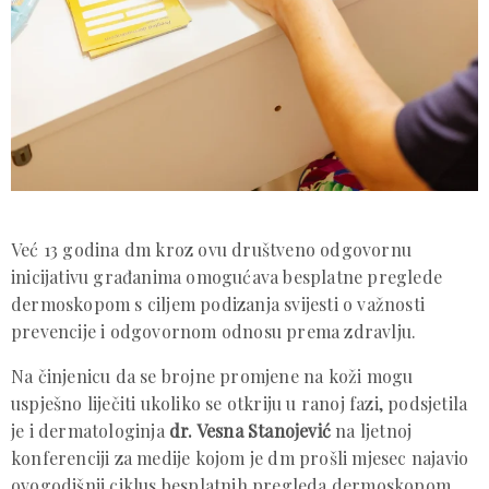
Već 13 godina dm kroz ovu društveno odgovornu
inicijativu građanima omogućava besplatne preglede
dermoskopom s ciljem podizanja svijesti o važnosti
prevencije i odgovornom odnosu prema zdravlju.
Na činjenicu da se brojne promjene na koži mogu
uspješno liječiti ukoliko se otkriju u ranoj fazi, podsjetila
je i dermatologinja
dr. Vesna Stanojević
na ljetnoj
konferenciji za medije kojom je dm prošli mjesec najavio
ovogodišnji ciklus besplatnih pregleda dermoskopom