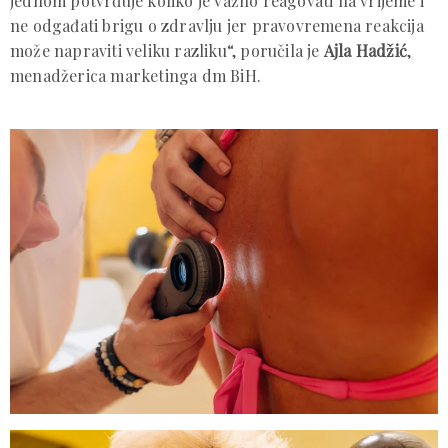
jednom potvrđuje koliko je važno reagovati na vrijeme i
ne odgađati brigu o zdravlju jer pravovremena reakcija
može napraviti veliku razliku“, poručila je
Ajla Hadžić
,
menadžerica marketinga dm BiH.