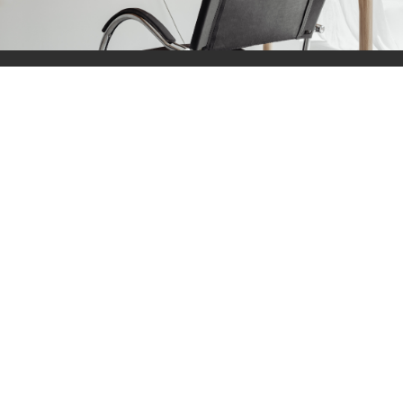
Bonjour.club član!
Prvi otkrijte najnovije trendove, ekskluzivne vijesti,
najbolje shopping preporuke i pogled u backstage
priče!
PRIJAVITE SE NA NEWSLETTER