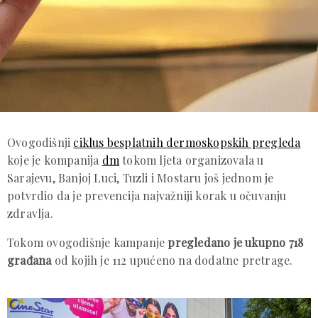
Ovogodišnji
ciklus besplatnih dermoskopskih pregleda
koje je kompanija
dm
tokom ljeta organizovala u
Sarajevu, Banjoj Luci, Tuzli i Mostaru još jednom je
potvrdio da je prevencija najvažniji korak u očuvanju
zdravlja.
Tokom ovogodišnje kampanje
pregledano je ukupno 718
građana
od kojih je 112 upućeno na dodatne pretrage.