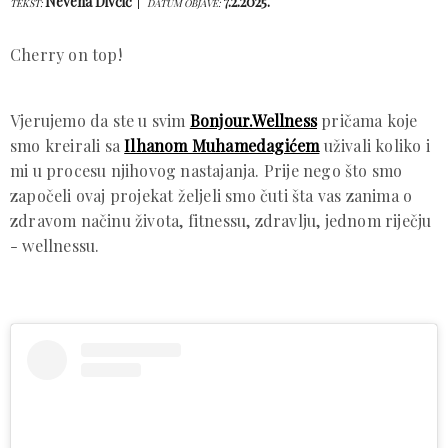
Nevena Divčić
7.2.2025.
TEKST:
DATUM OBJAVE:
Cherry on top!
Vjerujemo da ste u svim
Bonjour.Wellness
pričama koje
smo kreirali sa
Ilhanom Muhamedagićem
uživali koliko i
mi u procesu njihovog nastajanja. Prije nego što smo
započeli ovaj projekat željeli smo čuti šta vas zanima o
zdravom načinu života, fitnessu, zdravlju, jednom riječju
- wellnessu.