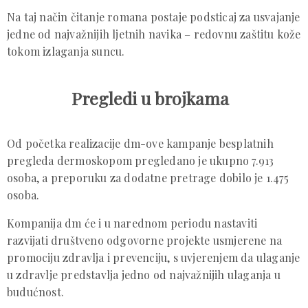
Na taj način čitanje romana postaje podsticaj za usvajanje
jedne od najvažnijih ljetnih navika – redovnu zaštitu kože
tokom izlaganja suncu.
Pregledi u brojkama
Od početka realizacije dm-ove kampanje besplatnih
pregleda dermoskopom pregledano je ukupno 7.913
osoba, a preporuku za dodatne pretrage dobilo je 1.475
osoba.
Kompanija dm će i u narednom periodu nastaviti
razvijati društveno odgovorne projekte usmjerene na
promociju zdravlja i prevenciju, s uvjerenjem da ulaganje
u zdravlje predstavlja jedno od najvažnijih ulaganja u
budućnost.