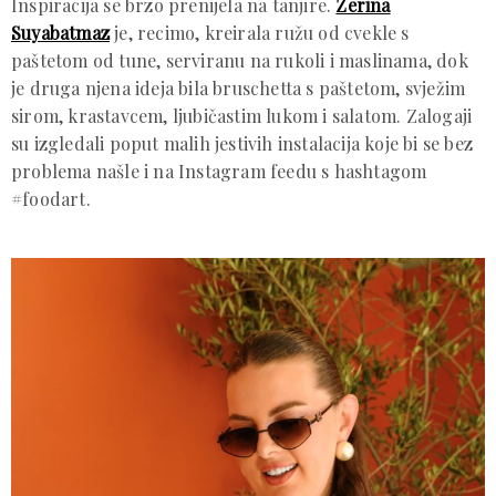
Inspiracija se brzo prenijela na tanjire.
Zerina
Suyabatmaz
je, recimo, kreirala ružu od cvekle s
paštetom od tune, serviranu na rukoli i maslinama, dok
je druga njena ideja bila bruschetta s paštetom, svježim
sirom, krastavcem, ljubičastim lukom i salatom. Zalogaji
su izgledali poput malih jestivih instalacija koje bi se bez
problema našle i na Instagram feedu s hashtagom
#foodart.