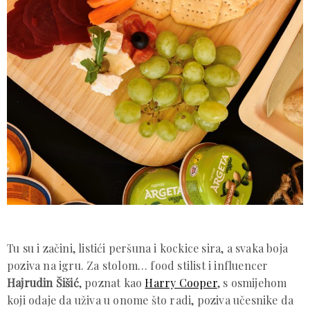
Tu su i začini, listići peršuna i kockice sira, a svaka boja
poziva na igru. Za stolom… food stilist i influencer
Hajrudin Šišić
, poznat kao
Harry Cooper
, s osmijehom
koji odaje da uživa u onome što radi, poziva učesnike da