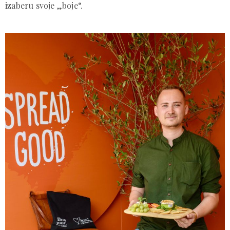
izaberu svoje „boje“.