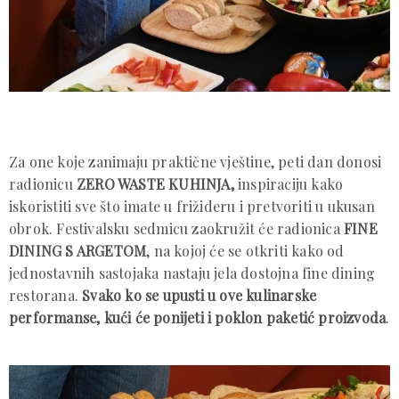
Za one koje zanimaju praktične vještine, peti dan donosi
radionicu
ZERO WASTE KUHINJA,
inspiraciju kako
iskoristiti sve što imate u frižideru i pretvoriti u ukusan
obrok. Festivalsku sedmicu zaokružit će radionica
FINE
DINING S ARGETOM
, na kojoj će se otkriti kako od
jednostavnih sastojaka nastaju jela dostojna fine dining
restorana.
Svako ko se upusti u ove kulinarske
performanse, kući će ponijeti i poklon paketić proizvoda
.