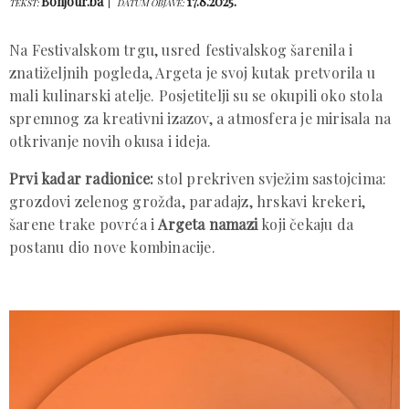
Bonjour.ba
17.8.2025.
TEKST:
DATUM OBJAVE:
Na Festivalskom trgu, usred festivalskog šarenila i
znatiželjnih pogleda, Argeta je svoj kutak pretvorila u
mali kulinarski atelje. Posjetitelji su se okupili oko stola
spremnog za kreativni izazov, a atmosfera je mirisala na
otkrivanje novih okusa i ideja.
Prvi kadar radionice:
stol prekriven svježim sastojcima:
grozdovi zelenog grožđa, paradajz, hrskavi krekeri,
šarene trake povrća i
Argeta namazi
koji čekaju da
postanu dio nove kombinacije.