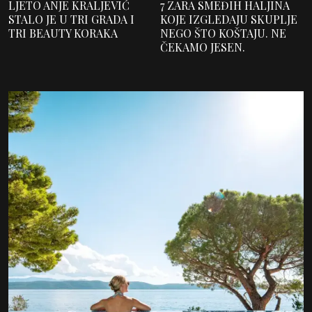
LJETO ANJE KRALJEVIĆ
7 ZARA SMEĐIH HALJINA
STALO JE U TRI GRADA I
KOJE IZGLEDAJU SKUPLJE
TRI BEAUTY KORAKA
NEGO ŠTO KOŠTAJU. NE
ČEKAMO JESEN.