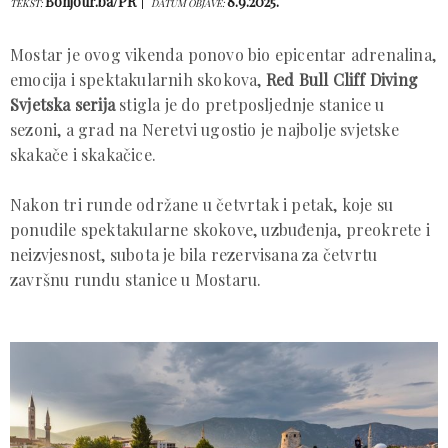
Bonjour.ba/PR
8.9.2025.
TEKST:
DATUM OBJAVE:
Mostar je ovog vikenda ponovo bio epicentar adrenalina,
emocija i spektakularnih skokova,
Red Bull Cliff Diving
Svjetska serija
stigla je do pretposljednje stanice u
sezoni, a grad na Neretvi ugostio je najbolje svjetske
skakače i skakačice.
Nakon tri runde održane u četvrtak i petak, koje su
ponudile spektakularne skokove, uzbuđenja, preokrete i
neizvjesnost, subota je bila rezervisana za četvrtu
završnu rundu stanice u Mostaru.