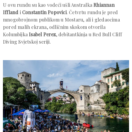
U ovu rundu su kao vodeći ušli Australka
Rhiannan
Iffland
i
Constantin Popovici
. Četvrtu rundu je pred
mnogobrojnom publikom u Mostaru, ali i gledaocima
pored malih ekrana, odličnim skokom otvorila
Kolumbijka
Isabel Perez
, debitantkinja u Red Bull Cliff
Diving Svjetskoj seriji.