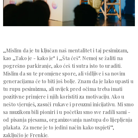
„Mislim da je tu ključan naš mentalitet i taj pesimizam,
kao „Tako je - kako je“ i „Šta ćeš“. Nemoj se žaliti na
pogrešno parkiranje, ako ćeš ti sutra isto to uraditi.
Mislim da su te promjene spore, ali vidljive i sa novim
generacijama će to biti još bolje. Znam da je lako upasti u
tu rupu pesimizma, ali uvijek pred očima treba imati
pozitivne primjere i njih koristiti za motivaciju. Ako u
nešto vjeruješ, zasuči rukave i preuzmi inicijativu. Mi smo
sa muzikom bili pioniri i u početku smo sve radili sami -
od pisanja pjesama, organizovanja nastupa do lijepljenja
plakata. Za mene je to jedini način kako uspjeti”,
zaključio je Frenkie.