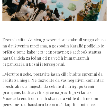
Kroz vlastita iskustva, govornici su istaknuli snagu objava
na društvenim mrežama, a gospodin Karalić podijelio je
priču o tome kako je iz jednostavnog Facebook statusa
nastala ideja za jednu od najvećih humanitarnih
organizacija u Bosni i Hercegovini.
„Vjerujte u sebe, postavite jasan cilj i budite spremni da
radite za njega. Ne dozvolite da vas negativni komentari
obeshrabre, a umjesto da čekate da drugi pokrenu
promjene, budite vi ti koji će napraviti prvi korak.
Možete krenuti od malih stvari, da vidite da li nekom
penzioneru u haustoru treba otići kupiti namirnice,