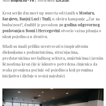
Bonjour.ba - PR
12.6.2026.
TEKST:
DATUM OBJAVE:
Kroz seriju dm meet up susreta održanih u
Mostaru
,
Sarajevu
,
Banjoj Luci
i
Tuzli
, u okviru kampanje „Žar za
budućnost“, dmBiH je povodom
20 godina odgovornog
poslovanja u Bosni i Hercegovini
otvorio važna pitanja o
ulozi pojedinca u društvu.
Mladi su imali priliku učestvovati u inspirativnim
diskusijama s poduzetnicima, stručnjacima,
predstavnicima nevladinog sektora, umjetnicima i javnim
ličnostima kroz čije je iskustvo potvrđena činjenica da
svaka promjena počinje od pojedinca koji preuzima
inicijativu i djeluje u svojoj zajednici.