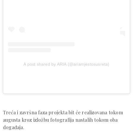
A post shared by ARIA (@ariamjestosusreta)
Treća i završna faza projekta bit će realizovana tokom
augusta kroz izložbu fotografija nastalih tokom oba
događaja.