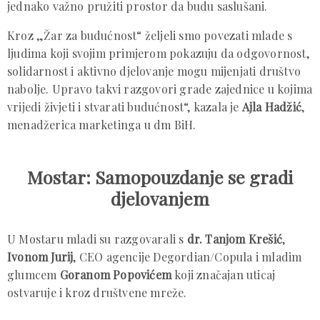
jednako važno pružiti prostor da budu saslušani.
Kroz „Žar za budućnost“ željeli smo povezati mlade s
ljudima koji svojim primjerom pokazuju da odgovornost,
solidarnost i aktivno djelovanje mogu mijenjati društvo
nabolje. Upravo takvi razgovori grade zajednice u kojima
vrijedi živjeti i stvarati budućnost“, kazala je
Ajla Hadžić
,
menadžerica marketinga u dm BiH.
Mostar: Samopouzdanje se gradi
djelovanjem
U Mostaru mladi su razgovarali s
dr. Tanjom Krešić
,
Ivonom Jurij
, CEO agencije Degordian/Copula i mladim
glumcem
Goranom Popovićem
koji značajan uticaj
ostvaruje i kroz društvene mreže.