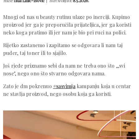
Ilda Lihić-Isović
8.5.2026.
TEKST:
DATUM OBJAVE:
Mnogi od nas u beauty rutinu ulaze po inerciji. Kupimo
proizvod jer ga je preporučila prijateljica, jer ga koristi
neko koga pratimo ili jer nam je bio pri ruci na polici.
Rijetko zastanemo i zapitamo se odgovara li nam taj
puder, taj toner ili to sjajilo.
Još rjeđe priznamo sebi da nam ne treba ono što „svi
nose", nego ono što stvarno odgovara nama.
Zato je dm pokrenuo
#sasvimja
kampanju koja u centar
ne stavlja proizvod, nego osobu koja ga koristi.