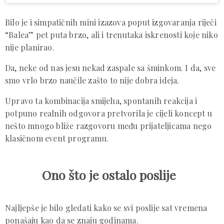
Bilo je i simpatičnih mini izazova poput izgovaranja riječi
“Balea” pet puta brzo, ali i trenutaka iskrenosti koje niko
nije planirao.
Da, neke od nas jesu nekad zaspale sa šminkom. I da, sve
smo vrlo brzo naučile zašto to nije dobra ideja.
Upravo ta kombinacija smijeha, spontanih reakcija i
potpuno realnih odgovora pretvorila je cijeli koncept u
nešto mnogo bliže razgovoru među prijateljicama nego
klasičnom event programu.
Ono što je ostalo poslije
Najljepše je bilo gledati kako se svi poslije sat vremena
ponašaju kao da se znaju godinama.