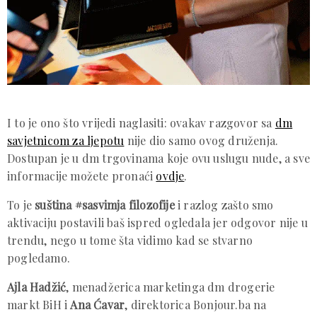
I to je ono što vrijedi naglasiti: ovakav razgovor sa
dm
savjetnicom za ljepotu
nije dio samo ovog druženja.
Dostupan je u dm trgovinama koje ovu uslugu nude, a sve
informacije možete pronaći
ovdje
.
To je
suština #sasvimja filozofije
i razlog zašto smo
aktivaciju postavili baš ispred ogledala jer odgovor nije u
trendu, nego u tome šta vidimo kad se stvarno
pogledamo.
Ajla Hadžić
, menadžerica marketinga dm drogerie
markt BiH i
Ana Ćavar
, direktorica Bonjour.ba na