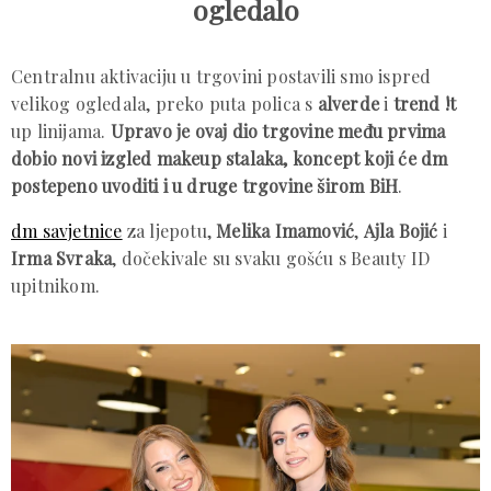
ogledalo
Centralnu aktivaciju u trgovini postavili smo ispred
velikog ogledala, preko puta polica s
alverde
i
trend !t
up linijama.
Upravo je ovaj dio trgovine među prvima
dobio novi izgled makeup stalaka, koncept koji će dm
postepeno uvoditi i u druge trgovine širom BiH
.
dm savjetnice
za ljepotu,
Melika Imamović
,
Ajla Bojić
i
Irma Svraka
, dočekivale su svaku gošću s Beauty ID
upitnikom.