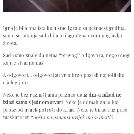
Igra je bila ona ista koju smo igrale sa petnaest godina,
samo su pitanja sada bila prilagođena ovom poglavlju
života.
Sada smo znale da nema “pravog” odgovora, nego onog
koji je stvarno naš.
A odgovori… odgovori su vrlo brzo postali najbolji dio
cijelog jutra.
Neko je bez razmišljanja priznao da
iz dm-a nikad ne
izlazi samo s jednom stvari
. Neko je odmah znao koji
proizvod uvijek potroši do kraja. Neko je birao ruž prije
maskare jer
“nešto na usnama uvijek mora imati”.