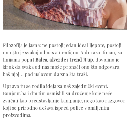
Filozofija je jasna: ne postoji jedan ideal ljepote, postoji
ono što je svakoj od nas autentično. A dm asortiman, sa
linijama poput
Balea
,
alverde
i
trend !t up
, dovoljno je
širok da svaka od nas može pronaći ono što odgovara
baš njoj… pod uslovom da zna šta traži.
Upravo tu se rodila ideja za naš zajednički event.
Bonjour.ba i dm tim osmislili su druženje koje neće
zvučati kao predstavljanje kampanje, nego kao razgovor
koji se prirodno dešava ispred police s omiljenim
proizvodima.