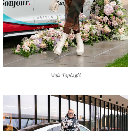
Maja Topčagić