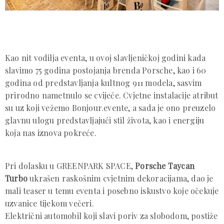
Kao nit vodilja eventa, u ovoj slavljeničkoj godini kada
slavimo 75 godina postojanja brenda Porsche, kao i 60
godina od predstavljanja kultnog 911 modela, sasvim
prirodno nametnulo se cvijeće. Cvjetne instalacije atribut
su uz koji vežemo Bonjour.evente, a sada je ono preuzelo
glavnu ulogu predstavljajući stil života, kao i energiju
koja nas iznova pokreće.
Pri dolasku u GREENPARK SPACE,
Porsche Taycan
Turbo
ukrašen raskošnim cvjetnim dekoracijama, dao je
mali teaser u temu eventa i posebno iskustvo koje očekuje
uzvanice tijekom večeri.
Električni automobil koji slavi poriv za slobodom, postiže