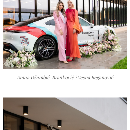
Amna Džambić-Branković i Vesna Beganović