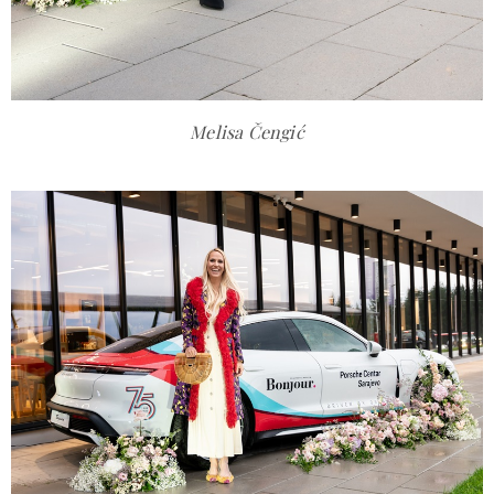
Melisa Čengić