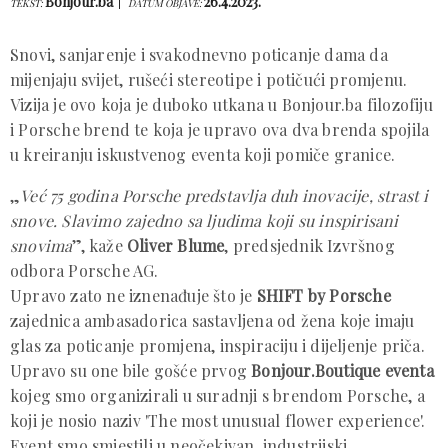
Bonjour.ba
26.4.2023.
TEKST:
DATUM OBJAVE:
Snovi, sanjarenje i svakodnevno poticanje dama da
mijenjaju svijet, rušeći stereotipe i potičući promjenu.
Vizija je ovo koja je duboko utkana u Bonjour.ba filozofiju
i Porsche brend te koja je upravo ova dva brenda spojila
u kreiranju iskustvenog eventa koji pomiče granice.
„
Već 75 godina Porsche predstavlja duh inovacije, strast i
snove. Slavimo zajedno sa ljudima koji su inspirisani
snovima
”, kaže
Oliver Blume
, predsjednik Izvršnog
odbora Porsche AG.
Upravo zato ne iznenađuje što je
SHIFT by Porsche
zajednica ambasadorica sastavljena od žena koje imaju
glas za poticanje promjena, inspiraciju i dijeljenje priča.
Upravo su one bile gošće prvog
Bonjour.Boutique eventa
kojeg smo organizirali u suradnji s brendom Porsche, a
koji je nosio naziv 'The most unusual flower experience'.
Event smo smjestili u neočekivan, industrijski