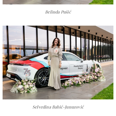
Belinda Pušić
Selvedina Babić-Junuzović