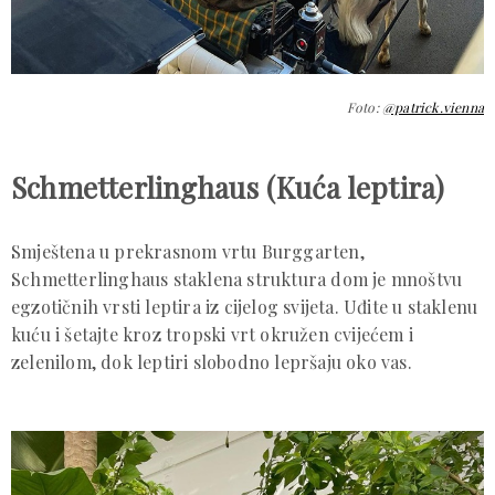
Foto:
@patrick.vienna
Schmetterlinghaus (K
uća leptira)
Smještena u prekrasnom vrtu Burggarten,
Schmetterlinghaus staklena struktura dom je mnoštvu
egzotičnih vrsti leptira iz cijelog svijeta. Uđite u staklenu
kuću i šetajte kroz tropski vrt okružen cvijećem i
zelenilom, dok leptiri slobodno lepršaju oko vas.