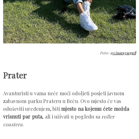
Foto:
@cinaraysegull
Prater
Avanturisti u vama neće moći odoljeti posjeti javnom
zabavnom parku Prateru u Beču. Ovo mjesto će vas
oduševiti uređenjem, biti
mjesto na kojemu ćete možda
vrisnuti par puta
, ali i uživati u pogledu sa
roller
coastera
.