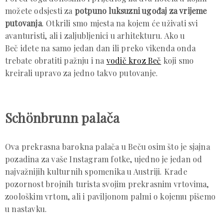
možete odsjesti za
potpuno luksuzni ugođaj za vrijeme
putovanja
. Otkrili smo mjesta na kojem će uživati svi
avanturisti, ali i zaljubljenici u arhitekturu. Ako u
Beč idete na samo jedan dan ili preko vikenda onda
trebate obratiti pažnju i na
vodič kroz Beč
koji smo
kreirali upravo za jedno takvo putovanje.
Schönbrunn palača
Ova prekrasna barokna palača u Beču osim što je sjajna
pozadina za vaše Instagram fotke, ujedno je jedan od
najvažnijih kulturnih spomenika u Austriji. Krade
pozornost brojnih turista svojim prekrasnim vrtovima,
zoološkim vrtom, ali i paviljonom palmi o kojemu pišemo
u nastavku.