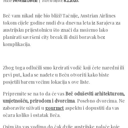
Nevena Divčić
8.2.2020.
TEKST:
DATUM OBJAVE:
Beč vam nikad nije bio bliži! Tačnije, Austrian Airlines
tokom cijele godine nudi dva dnevna leta iz Sarajeva za
austrijsku prijestolnicu što znači da možemo lako
planirati savršeni city break ili duži boravak bez
komplikacija.
Zbog toga odlučili smo kreirati vodič koji ćete naredni ili
prvi put, kada se nađete u Beču otvoriti kako biste
posjetili barem većinu lokacija s ove liste.
Pripremite se na to da će vas
Beč oduševiti arhitekturom,
umjetnošću, prirodom i dvorcima
. Posebno dvorcima. Ne
zaboravite uživati u
gourmet
aspektu i dopustiti da vas
očara koliko i ostatak Beča.
Osim što vas vodimo do čak dvije austrijske palače koje