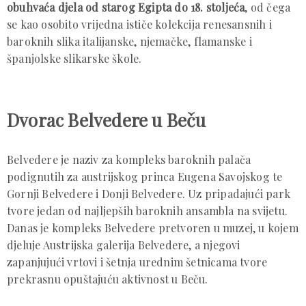
obuhvaća djela od starog Egipta do 18. stoljeća
, od čega
se kao osobito vrijedna ističe kolekcija renesansnih i
baroknih slika italijanske, njemačke, flamanske i
španjolske slikarske škole.
Dvorac Belvedere u Beču
Belvedere je naziv za kompleks baroknih palača
podignutih za austrijskog princa Eugena Savojskog te
Gornji Belvedere i Donji Belvedere. Uz pripadajući park
tvore jedan od najljepših baroknih ansambla na svijetu.
Danas je kompleks Belvedere pretvoren u muzej, u kojem
djeluje Austrijska galerija Belvedere, a njegovi
zapanjujući vrtovi i šetnja urednim šetnicama tvore
prekrasnu opuštajuću aktivnost u Beču.