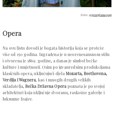
Foto:
@georgiana.pap
Opera
Na ovu listu dovodi je bogata historija koja se proteže
više od 150 godina. Izgrađena je u neorenesansnom stilu
i otvorena je 1869. godine, a danas je simbol bečke
kulture i umjetnosti. Osim po izvanrednim produkcijama
klasičnih opera, uključujući djela
Mozarta, Beethovena,
Verdija i Wagnera
, kao i mnogih drugih velikih
skladatelja,
Bečka Državna Opera
poznata je po svojoj
arhitekturi koja uključuje dvoranu, raskošne galerije i
luksuzne foajee.