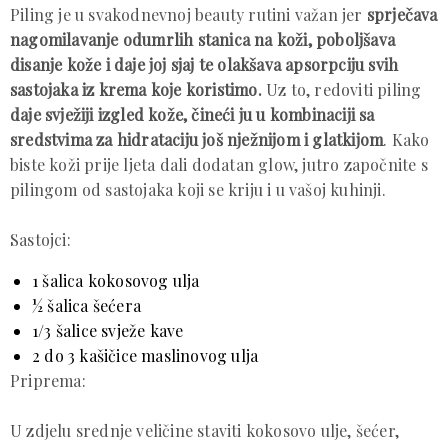
Piling je u svakodnevnoj beauty rutini važan jer
sprječava
nagomilavanje odumrlih stanica na koži, poboljšava
disanje kože i daje joj sjaj te olakšava apsorpciju svih
sastojaka iz krema koje koristimo.
Uz to, redoviti piling
daje svježiji izgled kože, čineći ju u kombinaciji sa
sredstvima za hidrataciju još nježnijom i glatkijom
. Kako
biste koži prije ljeta dali dodatan glow, jutro započnite s
pilingom od sastojaka koji se kriju i u vašoj kuhinji.
Sastojci:
1 šalica kokosovog ulja
½ šalica šećera
1/3 šalice svježe kave
2 do 3 kašičice maslinovog ulja
Priprema:
U zdjelu srednje veličine staviti kokosovo ulje, šećer,