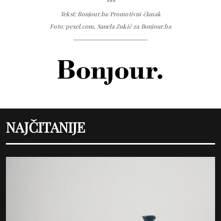
***
Tekst: Bonjour.ba/Promotivni članak
Foto: pexel.com, Sanela Zukić za Bonjour.ba
NAJČITANIJE