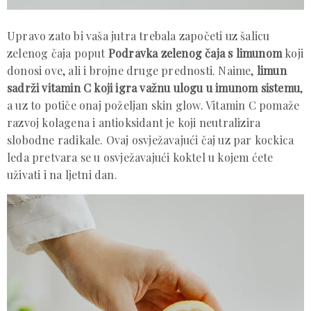
Upravo zato bi vaša jutra trebala započeti uz šalicu
zelenog čaja poput
Podravka zelenog čaja s limunom
koji
donosi ove, ali i brojne druge prednosti. Naime,
limun
sadrži vitamin C koji igra važnu ulogu u imunom sistemu
,
a uz to potiče onaj poželjan skin glow. Vitamin C pomaže
razvoj kolagena i antioksidant je koji neutralizira
slobodne radikale. Ovaj osvježavajući čaj uz par kockica
leda pretvara se u osvježavajući koktel u kojem ćete
uživati i na ljetni dan.