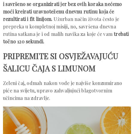
i savršeno se organizirati jer bez ovih koraka nećemo
moći kreirati uravnoteženu dnevnu rutinu koja će
rezultirati i fit linijom.
Užurban način života često je
prepreka u kompletnoj misiji, no, savršena dnevna
rutina satkana je i od malih navika za koje će vam
trebati
točno 120 sekundi.
PRIPREMITE SI OSVJEŽAVAJUĆU
ŠALICU ČAJA S LIMUNOM
Zeleni čaj, odmah nakon vode je najviše konzumirano
piće na svijetu, upravo zahvaljujući blagotvornim
učincima na zdravlje.