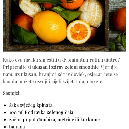
Kako ovu naviku smjestiti u dvominutnu rutinu ujutro?
Pripremite si
ukusan i zdrav zeleni smoothie
. Vjerujte
nam, uz ukusan, hranjiv i zdrav čovjek, osjećat ćete se
kao da možete osvojiti cijeli svijet. I da, možete.
Sastojci:
šaka svježeg špinata
100 ml Podravka zelenog čaja
začini poput đumbira, metvice ili kurkume
banana