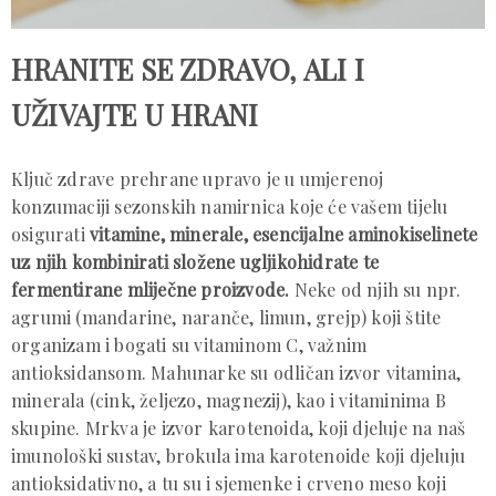
HRANITE SE ZDRAVO, ALI I
UŽIVAJTE U HRANI
Ključ zdrave prehrane upravo je u umjerenoj
konzumaciji sezonskih namirnica koje će vašem tijelu
osigurati
vitamine, minerale, esencijalne aminokiselinete
uz njih kombinirati složene ugljikohidrate te
fermentirane mliječne proizvode.
Neke od njih su npr.
agrumi (mandarine, naranče, limun, grejp) koji štite
organizam i bogati su vitaminom C, važnim
antioksidansom. Mahunarke su odličan izvor vitamina,
minerala (cink, željezo, magnezij), kao i vitaminima B
skupine. Mrkva je izvor karotenoida, koji djeluje na naš
imunološki sustav, brokula ima karotenoide koji djeluju
antioksidativno, a tu su i sjemenke i crveno meso koji