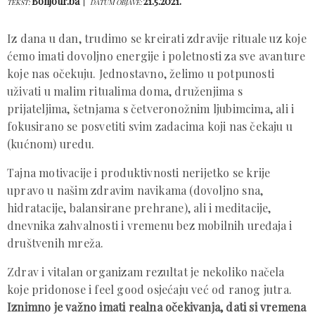
Bonjour.ba
21.5.2021.
TEKST:
DATUM OBJAVE:
Iz dana u dan, trudimo se kreirati zdravije rituale uz koje
ćemo imati dovoljno energije i poletnosti za sve avanture
koje nas očekuju. Jednostavno, želimo u potpunosti
uživati u malim ritualima doma, druženjima s
prijateljima, šetnjama s četveronožnim ljubimcima, ali i
fokusirano se posvetiti svim zadacima koji nas čekaju u
(kućnom) uredu.
Tajna motivacije i produktivnosti nerijetko se krije
upravo u našim zdravim navikama (dovoljno sna,
hidratacije, balansirane prehrane), ali i meditacije,
dnevnika zahvalnosti i vremenu bez mobilnih uređaja i
društvenih mreža.
Zdrav i vitalan organizam rezultat je nekoliko načela
koje pridonose i feel good osjećaju već od ranog jutra.
Iznimno je važno imati realna očekivanja, dati si vremena