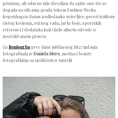
prisutan, ali odavno nije dovoljan da opiše ono što se
događa na ulicama grada tokom Fashion Weeka.
Kopenhagen danas podjednako uvjerljivo govori jezikom
čistog krojenja, ručnog rada, jarke boje, sportskih
referenci i dodataka koji cijelu siluetu odvode u
neočekivanom pravcu.
Za
Bonjour.ba
prve dane jubilarnog SS27 izdanja
fotografisala je
Daniela Mere
, modna i beauty
fotografkinja sa sjedištem u Austriji.