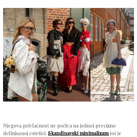
Njegova privlačnost ne počiva na jednoj precizno
definisanoj estetici.
Skandinavski minimalizam
još je