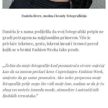
Daniela Mere, modna i beauty fotografkinja
Daniela je s nama podijelila da svoj fotografski potpis ne
gradi potragom za najglasnijim prizorom. Više je
privlače teksture, geste, iskreni izrazi i trenuci pored
kojih se u brzini Fashion Weeka lako prođe.
„
Želim da moje fotografije kod posmatrača stvore osjećaj
kao da sa mnom prolazi kroz Copenhagen Fashion Week,
umjesto da ga samo posmatra. Ako neko prepozna moje
fotografije prije nego što vidi moje ime, nadam se da je to
zbog ravnoteže između mode, atmosfere i autentičnih
ljudskih trenutaka.
“