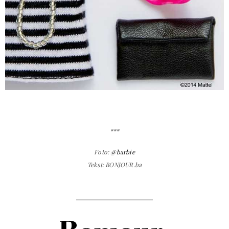
***
Foto:
@barbie
Tekst: BONJOUR.ba