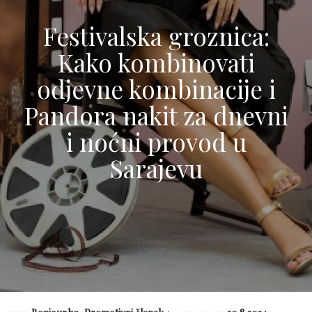
Festivalska groznica:
Kako kombinovati
odjevne kombinacije i
Pandora nakit za dnevni
i noćni provod u
Sarajevu