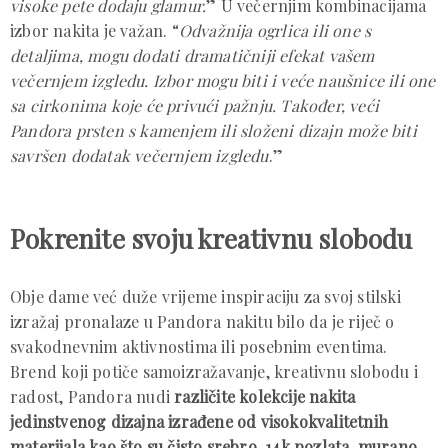
visoke pete dodaju glamur.
” U večernjim kombinacijama
izbor nakita je važan. “
Odvažnija ogrlica ili one s
detaljima, mogu dodati dramatičniji efekat vašem
večernjem izgledu. Izbor mogu biti i veće naušnice ili one
sa cirkonima koje će privući pažnju. Također, veći
Pandora prsten s kamenjem ili složeni dizajn može biti
savršen dodatak večernjem izgledu
.”
Pokrenite svoju kreativnu slobodu
Obje dame već duže vrijeme inspiraciju za svoj stilski
izražaj pronalaze u Pandora nakitu bilo da je riječ o
svakodnevnim aktivnostima ili posebnim eventima.
Brend koji potiče samoizražavanje, kreativnu slobodu i
radost, Pandora nudi
različite kolekcije nakita
jedinstvenog dizajna izrađene od visokokvalitetnih
materijala kao što su čisto srebro, 14k pozlata, murano