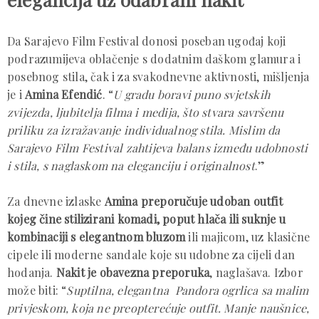
Da Sarajevo Film Festival donosi poseban ugođaj koji
podrazumijeva oblačenje s dodatnim daškom glamura i
posebnog stila, čak i za svakodnevne aktivnosti, mišljenja
je i
Amina Efendić
. “
U gradu boravi puno svjetskih
zvijezda, ljubitelja filma i medija, što stvara savršenu
priliku za izražavanje individualnog stila. Mislim da
Sarajevo Film Festival zahtijeva balans između udobnosti
i stila, s naglaskom na eleganciju i originalnost
.”
Za dnevne izlaske
Amina preporučuje udoban outfit
kojeg čine stilizirani komadi, poput hlača ili suknje u
kombinaciji s elegantnom bluzom
ili majicom, uz klasične
cipele ili moderne sandale koje su udobne za cijeli dan
hodanja.
Nakit je obavezna preporuka
, naglašava. Izbor
može biti: “
Suptilna, elegantna Pandora ogrlica sa malim
privjeskom, koja ne preopterećuje outfit. Manje naušnice,