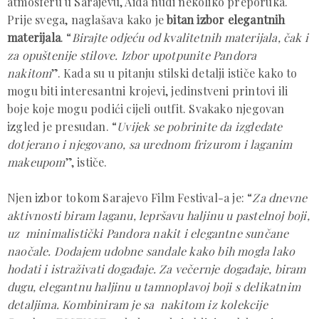
atmosferu u Sarajevu, Aida nudi nekoliko preporuka.
Prije svega, naglašava kako je
bitan izbor elegantnih
materijala
. “
Birajte odjeću od kvalitetnih materijala, čak i
za opuštenije stilove. Izbor upotpunite Pandora
nakitom
”. Kada su u pitanju stilski detalji ističe kako to
mogu biti interesantni krojevi, jedinstveni printovi ili
boje koje mogu podići cijeli outfit. Svakako njegovan
izgled je presudan. “
Uvijek se pobrinite da izgledate
dotjerano i njegovano, sa urednom frizurom i laganim
makeupom
”, ističe.
Njen izbor tokom Sarajevo Film Festival-a je: “
Za dnevne
aktivnosti biram laganu, lepršavu haljinu u pastelnoj boji,
uz minimalistički Pandora nakit i elegantne sunčane
naočale. Dodajem udobne sandale kako bih mogla lako
hodati i istraživati događaje. Za večernje događaje, biram
dugu, elegantnu haljinu u tamnoplavoj boji s delikatnim
detaljima. Kombiniram je sa nakitom iz kolekcije