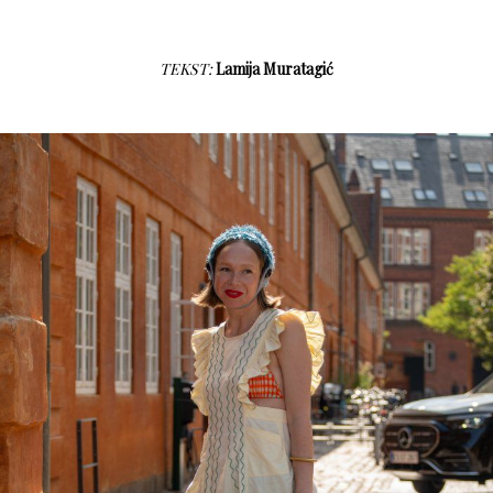
TEKST:
Lamija Muratagić