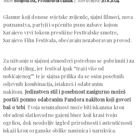
Bonjour.ba, Promotivni članak
20.8.2024.
TEKST:
DATUM OBJAVE:
Glamur koji donose svjetske zvijezde, sjajni filmovi, nova
poznanstva, partyji i općenito puno zabave kojom
Sarajevo vrvi tokom prestižne Festivalske smotre,
Sarajevo Film Festivala, obećavaju nezaboravan provod.
Za uživanje u sjajnoj atmosferi potrebno se pobrinuti i za
dobar styling, jer festival ipak “traži više od
uobičajenog” te je sjajna prilika da se osim posebnih
odjevnih kombinacija, istakneš i odabranim
nakitom.
Jedinstven stil i posebnost zasigurno možeš
postići pomno odabranim Pandora nakitom koji govori
baš o tebi
. Tvoja senzualnost može biti iskazana kroz
obrađeni slatkovodno gajeni biser koji krasi tvoju
ogrlicu, dok neodoljiv izgled prirodnosti i autentičnosti
iskaži kroz organske oblike naušnica i narukvica.