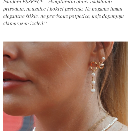
Pandora ESSENCE – skulpturalni oblici nadahnuti
prirodom, naušnice i koktel prstenje. Na nogama imam
elegantne štikle, ne previsoke potpetice, koje dopunjuju
glamurozan izgled
.”