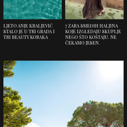
LJETO ANJE KRALJEVIĆ
7 ZARA SMEĐIH HALJINA
STALO JE U TRI GRADA I
KOJE IZGLEDAJU SKUPLJE
TRI BEAUTY KORAKA
NEGO ŠTO KOŠTAJU. NE
ČEKAMO JESEN.