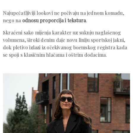
Najupečatljiviji lookovi ne počivaju na jednom komadu,
nego na
odnosu proporcija i tekstura
.
Skraćeni sako mijenja karakter uz suknju naglašenog
volumena, široki denim daje novu liniju sportskoj jakni,
dok pletivo izlazi iz očekivanog boemskog registra kada
se spoji s klasičnim hlačama i oštrim dodacima.