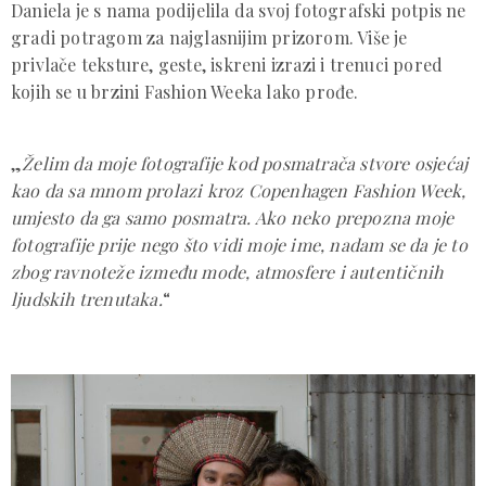
Daniela je s nama podijelila da svoj fotografski potpis ne
gradi potragom za najglasnijim prizorom. Više je
privlače teksture, geste, iskreni izrazi i trenuci pored
kojih se u brzini Fashion Weeka lako prođe.
„
Želim da moje fotografije kod posmatrača stvore osjećaj
kao da sa mnom prolazi kroz Copenhagen Fashion Week,
umjesto da ga samo posmatra. Ako neko prepozna moje
fotografije prije nego što vidi moje ime, nadam se da je to
zbog ravnoteže između mode, atmosfere i autentičnih
ljudskih trenutaka.
“