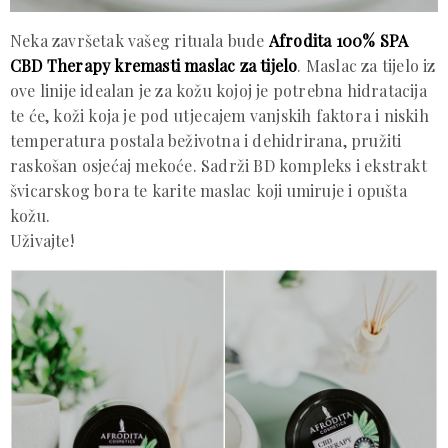
Neka završetak vašeg rituala bude
Afrodita 100% SPA
CBD Therapy
kremasti maslac za tijelo
. Maslac za tijelo iz
ove linije idealan je za kožu kojoj je potrebna hidratacija
te će, koži koja je pod utjecajem vanjskih faktora i niskih
temperatura postala beživotna i dehidrirana, pružiti
raskošan osjećaj mekoće. Sadrži BD kompleks i ekstrakt
švicarskog bora te karite maslac koji umiruje i opušta
kožu.
Uživajte!