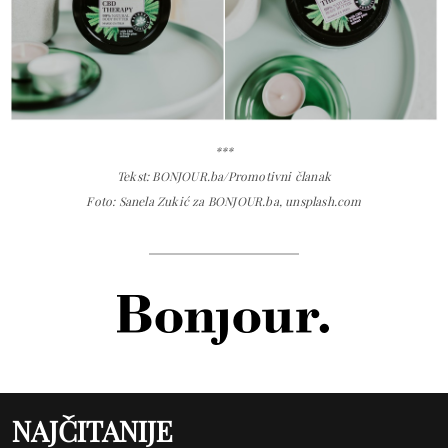
***
Tekst: BONJOUR.ba/Promotivni članak
Foto: Sanela Zukić za BONJOUR.ba, unsplash.com
NAJČITANIJE