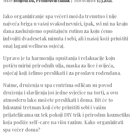
Bonjour.ba, Promotivni članak
17.3.2021.
TEKST:
DATUM OBJAVE:
Iako organiziranje spa večeri možda trenutno i nije
najveća briga u vašoj svakodnevnici, ipak, svi mi na kraju
dana zaslužujemo opuštajuću rutinu za koju ćemo
izdvojiti dvadesetak minuta i sebi, ali i našoj koži priuštiti
onaj lagani wellness osjećaj.
Upravo je ta harmonija opuštanja i relaksacije koju
potiču mirisi prirodnih ulja, maska za lice i svijeća,
osjećaj koji želimo preslikati i za proslavu rođendana.
Naime, druženja u spa centrima odličan su povod
druženja i slavljenja još jedne svjećice na torti, a ovu
atmosferu lako možete preslikati i doma. Bit će to
luksuzni tretman koji ćete priuštiti sebi i vašim
prijateljicama uz tek pokoji DIY trik i prirodnu kozmetiku
koja podiže self-care na višu razinu. Kako organizirati
spa večer doma?