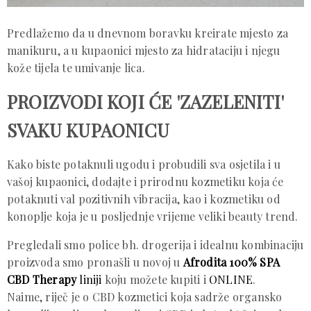
Predlažemo da u dnevnom boravku kreirate mjesto za
manikuru, a u kupaonici mjesto za hidrataciju i njegu
kože tijela te umivanje lica.
PROIZVODI KOJI ĆE 'ZAZELENITI'
SVAKU KUPAONICU
Kako biste potaknuli ugodu i probudili sva osjetila i u
vašoj kupaonici, dodajte i prirodnu kozmetiku koja će
potaknuti val pozitivnih vibracija, kao i kozmetiku od
konoplje koja je u posljednje vrijeme veliki beauty trend.
Pregledali smo police bh. drogerija i idealnu kombinaciju
proizvoda smo pronašli u novoj u
Afrodita 100% SPA
CBD Therapy
liniji
koju možete kupiti i
ONLINE
.
Naime, riječ je o CBD kozmetici koja sadrže organsko