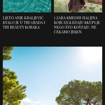
LJETO ANJE KRALJEVIĆ
7 ZARA SMEĐIH HALJINA
STALO JE U TRI GRADA I
KOJE IZGLEDAJU SKUPLJE
TRI BEAUTY KORAKA
NEGO ŠTO KOŠTAJU. NE
ČEKAMO JESEN.