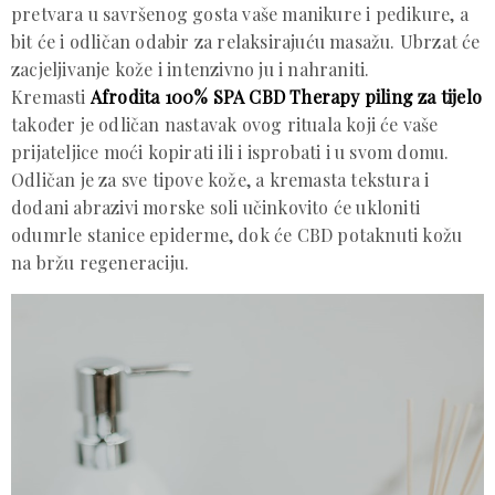
pretvara u savršenog gosta vaše manikure i pedikure, a
bit će i odličan odabir za relaksirajuću masažu. Ubrzat će
zacjeljivanje kože i intenzivno ju i nahraniti.
Kremasti
Afrodita 100% SPA CBD Therapy piling za tijelo
također je odličan nastavak ovog rituala koji će vaše
prijateljice moći kopirati ili i isprobati i u svom domu.
Odličan je za sve tipove kože, a kremasta tekstura i
dodani abrazivi morske soli učinkovito će ukloniti
odumrle stanice epiderme, dok će CBD potaknuti kožu
na bržu regeneraciju.