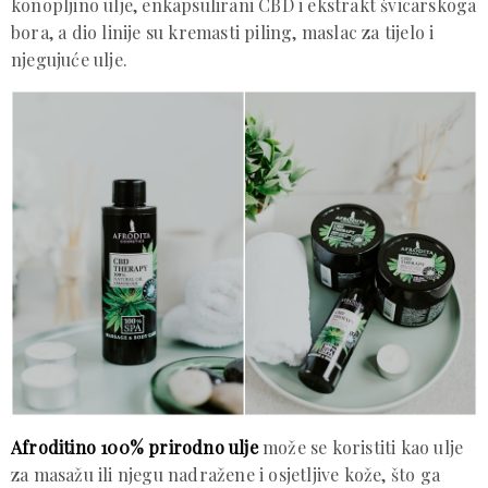
konopljino ulje, enkapsulirani CBD i ekstrakt švicarskoga
bora, a dio linije su kremasti piling, maslac za tijelo i
njegujuće ulje.
Afroditino 100% prirodno ulje
može se koristiti kao ulje
za masažu ili njegu nadražene i osjetljive kože, što ga