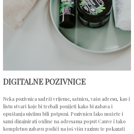
DIGITALNE POZIVNICE
Neka pozivnica sadrži vrijeme, satnicu, vašu adresu, kao i
listu stvari koje bi trebali ponijeti kako bi zabava i
opuštanja uistinu bili potpuni. Pozivnicu lako možete i
sami dizajnirati online na adresama poput Canve i tako
kompletnu zabavu podići na još višu razinu te pokazati