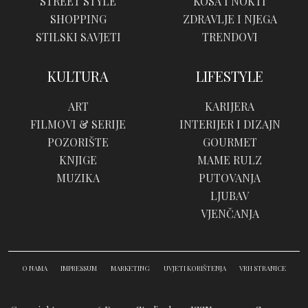
STREET STYLE
KOSA I NOKTI
SHOPPING
ZDRAVLJE I NJEGA
STILSKI SAVJETI
TRENDOVI
KULTURA
LIFESTYLE
ART
KARIJERA
FILMOVI & SERIJE
INTERIJER I DIZAJN
POZORIŠTE
GOURMET
KNJIGE
MAME RULZ
MUZIKA
PUTOVANJA
LJUBAV
VJENČANJA
O NAMA
IMPRESSUM
MARKETING
UVJETI KORIŠTENJA
VRH STRANICE