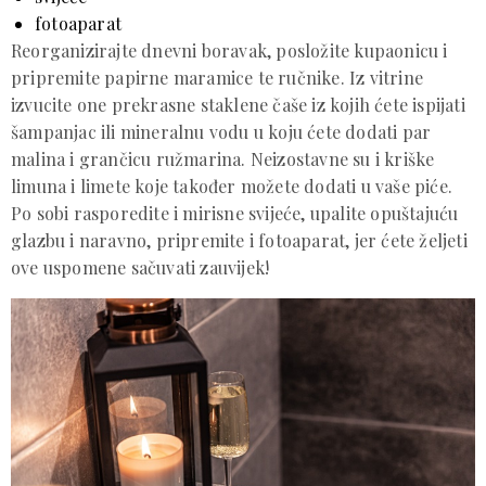
fotoaparat
Reorganizirajte dnevni boravak, posložite kupaonicu i
pripremite papirne maramice te ručnike. Iz vitrine
izvucite one prekrasne staklene čaše iz kojih ćete ispijati
šampanjac ili mineralnu vodu u koju ćete dodati par
malina i grančicu ružmarina. Neizostavne su i kriške
limuna i limete koje također možete dodati u vaše piće.
Po sobi rasporedite i mirisne svijeće, upalite opuštajuću
glazbu i naravno, pripremite i fotoaparat, jer ćete željeti
ove uspomene sačuvati zauvijek!