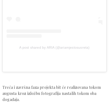
A post shared by ARIA (@ariamjestosusreta)
Treća i završna faza projekta bit će realizovana tokom
augusta kroz izložbu fotografija nastalih tokom oba
događaja.