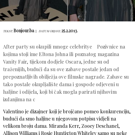
Bonjour.ba
25.2.2013.
TEKST:
DATUM OBJAVE:
After party su okupili mnoge celebritye Pozivnice na
kojima stoji ime Eltona Johna ili poznatog magazina
Vanity Fair, tijekom dodjele Oscara, jedne su od
traženijih, budući da su ove zabave postale jedan od
prepoznatljivih obilježja ove filmske nagrade. Zabave su
tako postale okupljalište dama i gospode odjeveni u
haljine i odijela, koji bi čak mogla parirati njihovim
izdanjima na c
Valentino je dizajner koji je brojčano pomeo konkurenciju,
budući da smo haljine u njegovom potpisu vidjeli na
velikom broju dama. Miranda Kerr, Zooey Deschanel,
Allison Williams i Rosie Huntigton Whiteley samo su neke