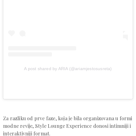
A post shared by ARIA (@ariamjestosusreta)
Za razliku od prve faze, koja je bila organizovana u formi
modne revije, Style Lounge Experience donosi intimniji i
interaktivniji format.