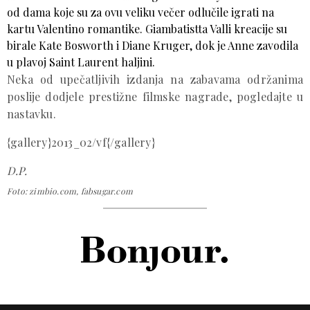
od dama koje su za ovu veliku večer odlučile igrati na
kartu Valentino romantike. Giambatistta Valli kreacije su
birale Kate Bosworth i Diane Kruger, dok je Anne zavodila
u plavoj Saint Laurent haljini.
Neka od upečatljivih izdanja na zabavama održanima
poslije dodjele prestižne filmske nagrade, pogledajte u
nastavku.
{gallery}2013_02/vf{/gallery}
D.P.
Foto: zimbio.com, fabsugar.com