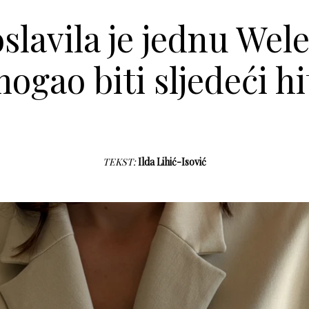
oslavila je jednu Wel
ogao biti sljedeći hi
TEKST:
Ilda Lihić-Isović