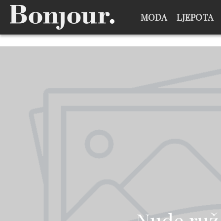
MODA
LJEPOTA
Nude ruž 