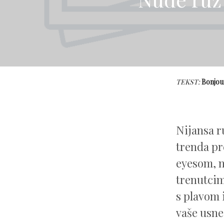
TEKST:
Bonjou
Nijansa r
trenda pr
eyesom, n
trenutcim
s plavom 
vaše usne