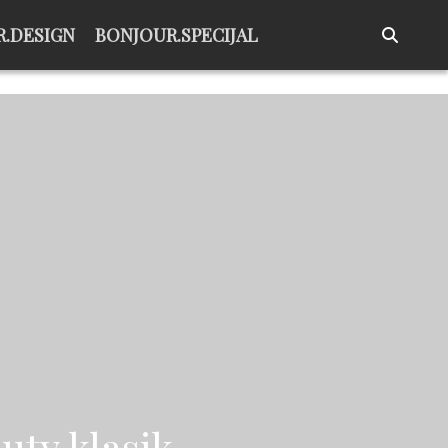
.DESIGN
BONJOUR.SPECIJAL
uty klasik