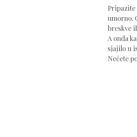
Pripazite
umorno. O
breskve il
A onda ka
sjajilo u i
Nećete pož