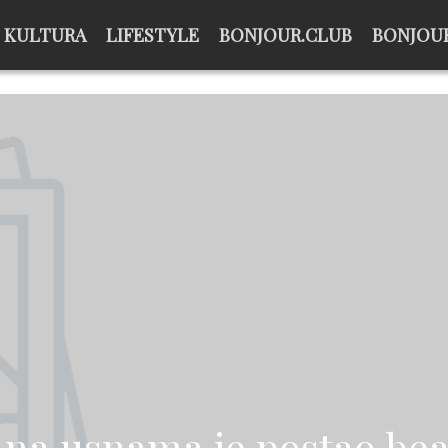
KULTURA
LIFESTYLE
BONJOUR.CLUB
BONJOUR
na usnama je postao bea