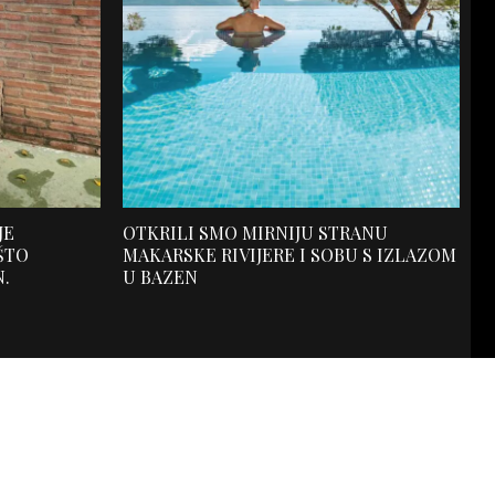
JE
OTKRILI SMO MIRNIJU STRANU
ŠTO
MAKARSKE RIVIJERE I SOBU S IZLAZOM
N.
U BAZEN