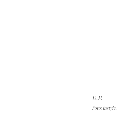
D.P.
Foto: instyl