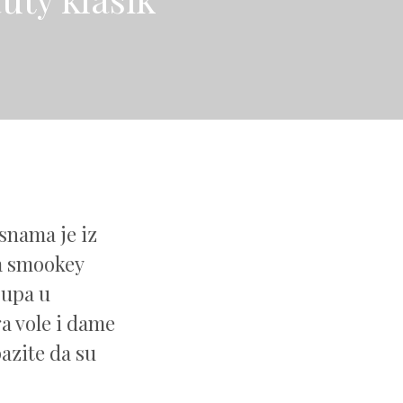
snama je iz
sa smookey
-upa u
ga vole i dame
azite da su