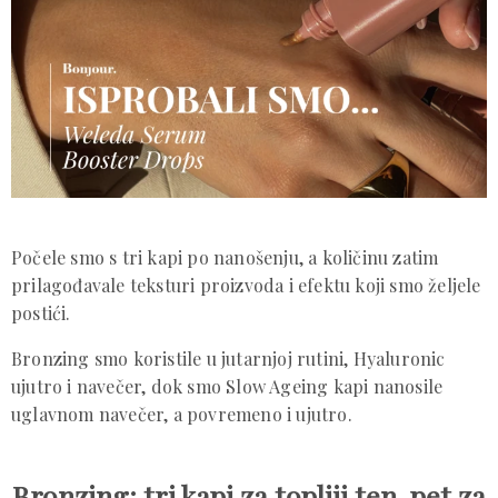
Počele smo s tri kapi po nanošenju, a količinu zatim
prilagođavale teksturi proizvoda i efektu koji smo željele
postići.
Bronzing smo koristile u jutarnjoj rutini, Hyaluronic
ujutro i navečer, dok smo Slow Ageing kapi nanosile
uglavnom navečer, a povremeno i ujutro.
Bronzing: tri kapi za topliji ten, pet za