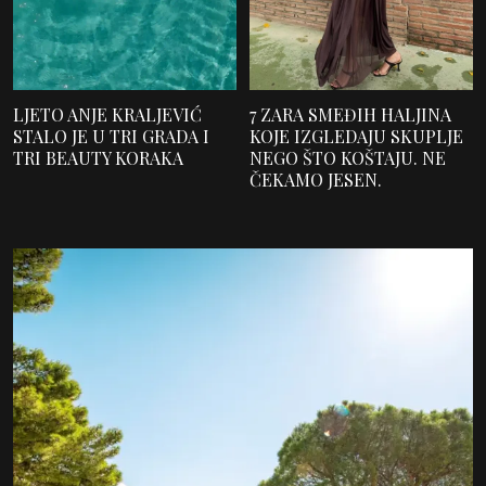
LJETO ANJE KRALJEVIĆ
7 ZARA SMEĐIH HALJINA
STALO JE U TRI GRADA I
KOJE IZGLEDAJU SKUPLJE
TRI BEAUTY KORAKA
NEGO ŠTO KOŠTAJU. NE
ČEKAMO JESEN.