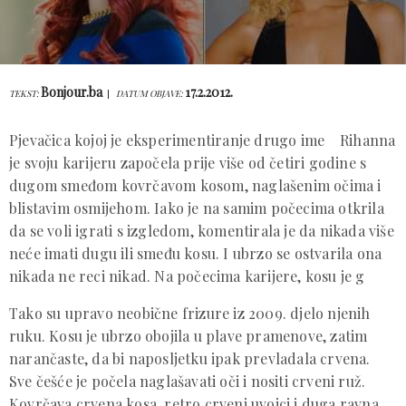
Bonjour.ba
17.2.2012.
TEKST:
DATUM OBJAVE:
Pjevačica kojoj je eksperimentiranje drugo ime Rihanna
je svoju karijeru započela prije više od četiri godine s
dugom smeđom kovrčavom kosom, naglašenim očima i
blistavim osmijehom. Iako je na samim počecima otkrila
da se voli igrati s izgledom, komentirala je da nikada više
neće imati dugu ili smeđu kosu. I ubrzo se ostvarila ona
nikada ne reci nikad. Na počecima karijere, kosu je g
Tako su upravo neobične frizure iz 2009. djelo njenih
ruku. Kosu je ubrzo obojila u plave pramenove, zatim
narančaste, da bi naposljetku ipak prevladala crvena.
Sve češće je počela naglašavati oči i nositi crveni ruž.
Kovrčava crvena kosa, retro crveni uvojci i duga ravna