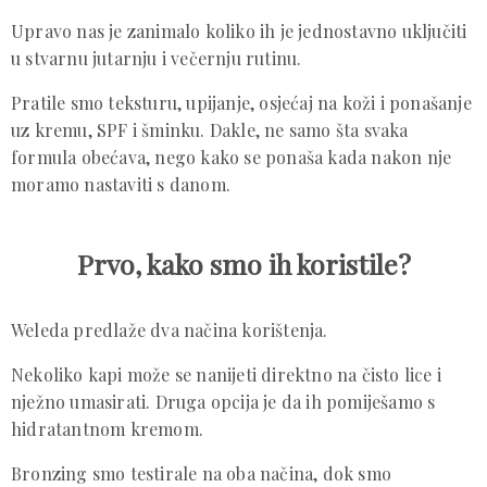
Upravo nas je zanimalo koliko ih je jednostavno uključiti
u stvarnu jutarnju i večernju rutinu.
Pratile smo teksturu, upijanje, osjećaj na koži i ponašanje
uz kremu, SPF i šminku. Dakle, ne samo šta svaka
formula obećava, nego kako se ponaša kada nakon nje
moramo nastaviti s danom.
Prvo, kako smo ih koristile?
Weleda predlaže dva načina korištenja.
Nekoliko kapi može se nanijeti direktno na čisto lice i
nježno umasirati. Druga opcija je da ih pomiješamo s
hidratantnom kremom.
Bronzing smo testirale na oba načina, dok smo