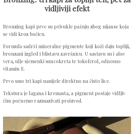
vidljiviji efekt
Bronzing kapi prve su privukle pažnju zbog nijanse koja
se vidi kroz bočicu.
Formula sadrži mineralne pigmente koji koži daju topliji,
bronzani izgled i blistavu završnicu. U sastavu su i aloe
vera, ulje sjemenki suncokreta te tokoferol, odnosno
vitamin E.
Prvo smo tri kapi nanijele direktno na čisto lice.
Tekstura je lagana i kremasta, a pigment postaje vidljiv
čim počnemo razmazivati proizvod.