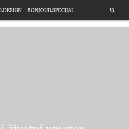
.DESIGN
BONJOUR.SPECIJAL
š životni prostor