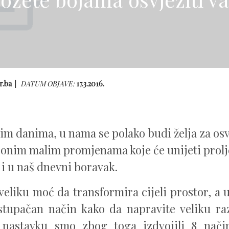
r.ba
DATUM OBJAVE:
17.3.2016.
nim danima, u nama se polako budi želja za o
 onim malim promjenama koje će unijeti prolj
 i u naš dnevni boravak.
eliku moć da transformira cijeli prostor, a uz
stupačan način kako da napravite veliku ra
 nastavku smo zbog toga izdvojili 8 nači