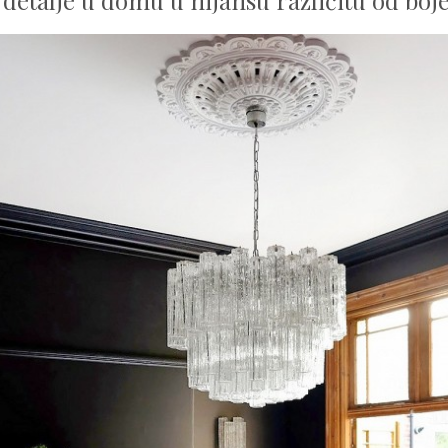
detalje u domu u nijansu različitu od boje