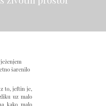
svježenjem
etno šarenilo
 to, jeftin je,
zliku uz malo
na kako malo