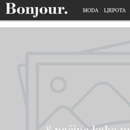
MODA
LJEPOTA
8 načina kako mo