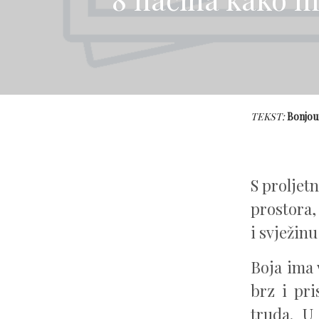
TEKST:
Bonjou
S proljet
prostora,
i svježinu
Boja ima v
brz i pri
truda. U