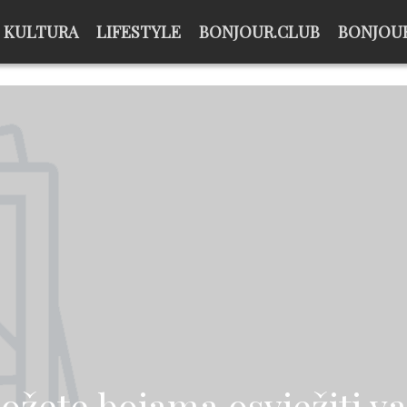
KULTURA
LIFESTYLE
BONJOUR.CLUB
BONJOUR
žete bojama osvježiti va