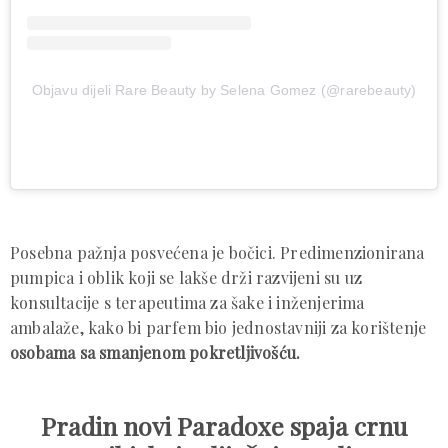
Objavu dijeli Rare Beauty by Selena Gomez (@rarebeauty)
Posebna pažnja posvećena je bočici. Predimenzionirana
pumpica i oblik koji se lakše drži razvijeni su uz
konsultacije s terapeutima za šake i inženjerima
ambalaže, kako bi parfem bio jednostavniji za korištenje
osobama sa smanjenom pokretljivošću.
Pradin novi Paradoxe spaja crnu