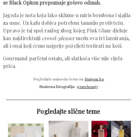
se Black Opium prepoznaje gotovo odmah.
Jagoda je nota koja lako sklizne u miris bombona i sjajila
za usne. Uz kafu dobiva potrebnu tamniju protivtežu.
Upravo je taj spoj razlog zbog kojeg Pink Glaze djeluje
kao najdirektniji
crowd-pleaser
među ova tri lansiranja,
ali i onaj koji ćemo najprije poželjeti testirati na koži.
Gourmand parfemi ostaju, ali slatkoća više nije cijela
priča.
Pogledajte najnovije teme na
Bonjour.ba
Naslovna fotografija:
@rarebeauty
Pogledajte slične teme