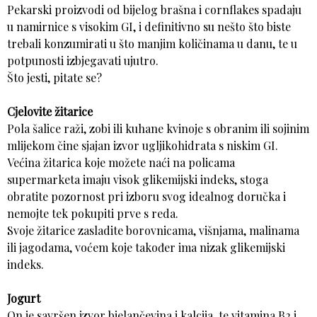
Pekarski proizvodi od bijelog brašna i cornflakes spadaju
u namirnice s visokim GI, i definitivno su nešto što biste
trebali konzumirati u što manjim količinama u danu, te u
potpunosti izbjegavati ujutro.
Što jesti, pitate se?
Cjelovite žitarice
Pola šalice raži, zobi ili kuhane kvinoje s obranim ili sojinim
mlijekom čine sjajan izvor ugljikohidrata s niskim GI.
Većina žitarica koje možete naći na policama
supermarketa imaju visok glikemijski indeks, stoga
obratite pozornost pri izboru svog idealnog doručka i
nemojte tek pokupiti prve s reda.
Svoje žitarice zasladite borovnicama, višnjama, malinama
ili jagodama, voćem koje također ima nizak glikemijski
indeks.
Jogurt
On je savršen izvor bjelančevina i kalcija, te vitamina B2 i