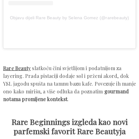
Objavu dijeli Rare Beauty by Selena Gomez (@rarebeauty)
Rare Beauty
slatkoću čini svjetlijom i podatnijom za
layering. Prada pistaciji dodaje sol i prženi akord, dok
YSL jagodu spušta na tamnu bazu kafe. Povezuje ih manje
ono kako mirišu, a više odluka da poznatim
gourmand
notama promijene kontekst
.
Rare Beginnings izgleda kao novi
parfemski favorit Rare Beautyja