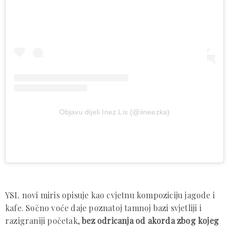
Objavu dijeli Inez Lis (@iineezka)
YSL novi miris opisuje kao cvjetnu kompoziciju jagode i
kafe. Sočno voće daje poznatoj tamnoj bazi svjetliji i
razigraniji početak,
bez odricanja od akorda zbog kojeg