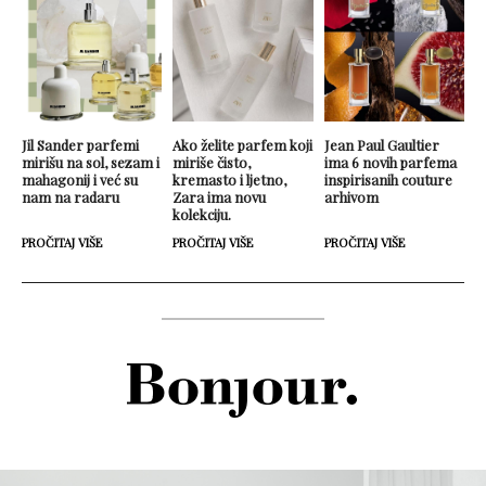
Jil Sander parfemi
Ako želite parfem koji
Jean Paul Gaultier
mirišu na sol, sezam i
miriše čisto,
ima 6 novih parfema
mahagonij i već su
kremasto i ljetno,
inspirisanih couture
nam na radaru
Zara ima novu
arhivom
kolekciju.
PROČITAJ VIŠE
PROČITAJ VIŠE
PROČITAJ VIŠE