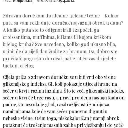
Bonjour.ba
29.4.2012.
TEKST:
DATUM OBJAVE:
Zdravim doručkom do idealne tjelesne težine Koliko
puta su vam rekli da je doručak najvažniji obrok u danu?
A koliko puta ste to odignorirali i započeli ga
croissantima, muffinima, kiflama ili kojom kriškom
bijelog kruha? Sve navedeno, koliko god ukusno bilo,
učinit će da cijeli dan žudite za hranom. Da, dobro ste
pročitali, pogrešan doručak natjerat će vas da jedete
tijekom cijelog
Cijela priča o zdravom doručku se u biti vrti oko visine
glikemijskog indeksa GI, koji pokazuje utjecaj hrane na
šećer u krvi i razinu inzulina. Što je veći glikemijski indeks,
šećer u krvi će brže rasti, a pravi problemi nastaju kada on
padne, što uzrokuje glad, razdražljivost i žudnju za
namirnicama koje će vam šećer ponovno dignuti u
nebeske visine. Osim toga, niskokaloričan jutarnji obrok
potaknut će trošenje masnih zaliha pri vježbanju i do 50%!