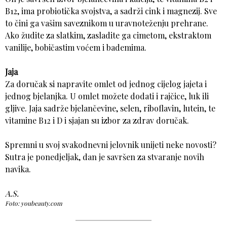
B12, ima probiotička svojstva, a sadrži cink i magnezij. Sve
to čini ga vašim saveznikom u uravnoteženju prehrane.
Ako žudite za slatkim, zasladite ga cimetom, ekstraktom
vanilije, bobičastim voćem i bademima.
Jaja
Za doručak si napravite omlet od jednog cijelog jajeta i
jednog bjelanjka. U omlet možete dodati i rajčice, luk ili
gljive. Jaja sadrže bjelančevine, selen, riboflavin, lutein, te
vitamine B12 i D i sjajan su izbor za zdrav doručak.
Spremni u svoj svakodnevni jelovnik unijeti neke novosti?
Sutra je ponedjeljak, dan je savršen za stvaranje novih
navika.
A.S.
Foto: youbeauty.com