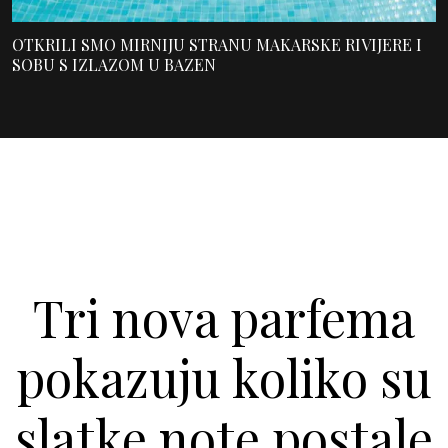
OTKRILI SMO MIRNIJU STRANU MAKARSKE RIVIJERE I
SOBU S IZLAZOM U BAZEN
Tri nova parfema
pokazuju koliko su
slatke note postale