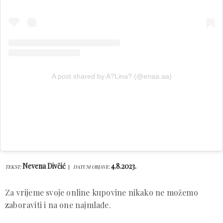
A post shared by A?Lina? (@enaa.aa)
Nevena Divčić
4.8.2023.
TEKST:
DATUM OBJAVE:
Za vrijeme svoje online kupovine nikako ne možemo
zaboraviti i na one najmlađe.