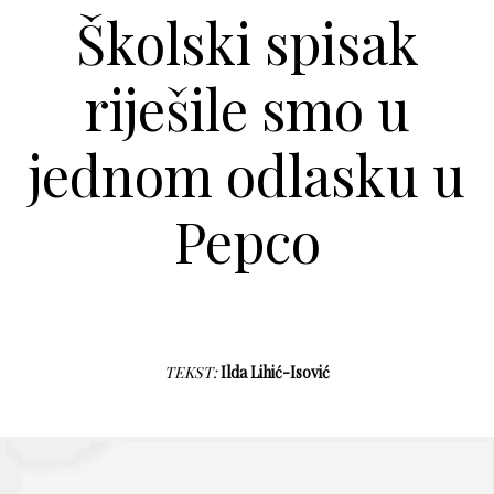
Školski spisak
riješile smo u
jednom odlasku u
Pepco
TEKST:
Ilda Lihić-Isović