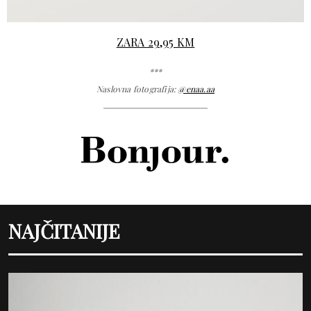
ZARA 29,95 KM
***
Naslovna fotografija:
@enaa.aa
NAJČITANIJE