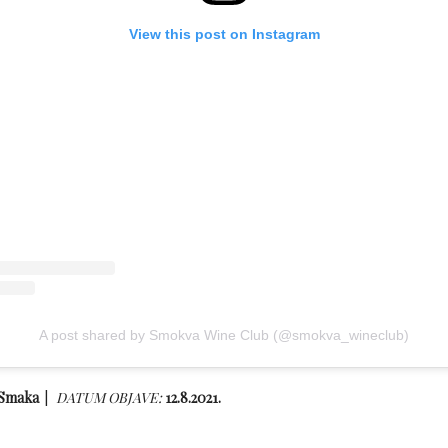
View this post on Instagram
A post shared by Smokva Wine Club (@smokva_wineclub)
 Smaka
DATUM OBJAVE:
12.8.2021.