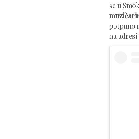
se u Smo
muzičari
potpuno no
na adresi