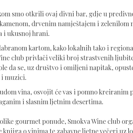
om smo otkrili ovaj divni bar, gdje u predivno
kamenom, drvenim namještajem i zelenilom m
a i ukusnoj hrani.
branom kartom, kako lokalnih tako i regional
e club privlači veliki broj strastvenih ljubitel
vole da se, uz društvo i omiljeni napitak, opus
 i muzici.
dom vina, osvojit će vas i pomno kreiranim 
laganim i slasnim ljetnim desertima.
olike gourmet ponude, Smokva Wine club orga
 knjiga o vinima te zabavne ljetne večeri uz l