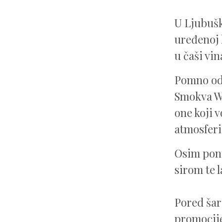
U Ljubušk
uređenoj 
u čaši vin
Pomno oda
Smokva Win
one koji 
atmosferi
Osim ponu
sirom te 
Pored šar
promocije