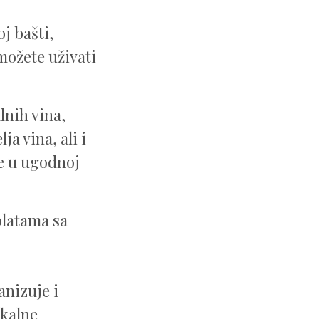
j bašti,
ožete uživati
nih vina,
ja vina, ali i
te u ugodnoj
platama sa
nizuje i
okalne