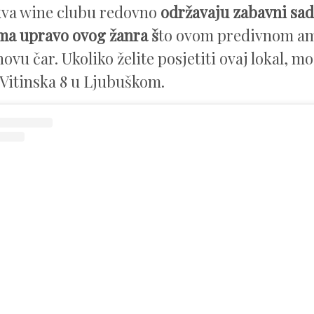
kva wine clubu redovno
održavaju zabavni sad
ma upravo ovog žanra š
to ovom predivnom am
vu čar. Ukoliko želite posjetiti ovaj lokal, mo
 Vitinska 8 u Ljubuškom.