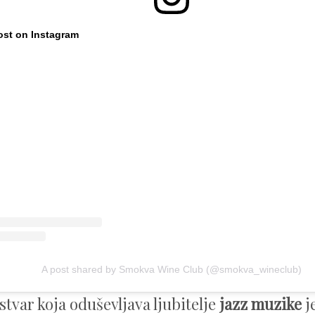
ost on Instagram
A post shared by Smokva Wine Club (@smokva_wineclub)
stvar koja oduševljava ljubitelje
jazz muzike
j