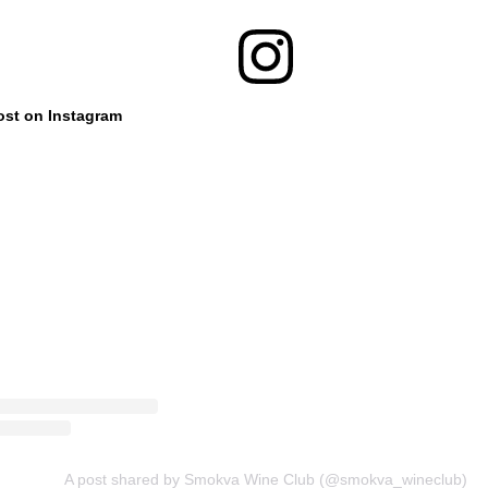
ost on Instagram
A post shared by Smokva Wine Club (@smokva_wineclub)