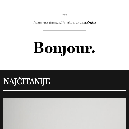
***
Naslovna fotografija:
@narancastabuba
NAJČITANIJE