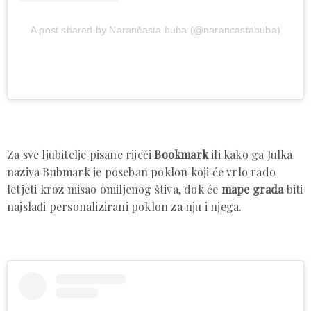
A post shared by Narančasta buba (@narancastabuba)
Za sve ljubitelje pisane riječi
Bookmark
ili kako ga Julka
naziva Bubmark je poseban poklon koji će vrlo rado
letjeti kroz misao omiljenog štiva, dok će
mape grada
biti
najslađi personalizirani poklon za nju i njega.