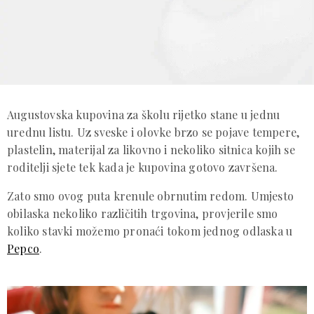
Augustovska kupovina za školu rijetko stane u jednu
urednu listu. Uz sveske i olovke brzo se pojave tempere,
plastelin, materijal za likovno i nekoliko sitnica kojih se
roditelji sjete tek kada je kupovina gotovo završena.
Zato smo ovog puta krenule obrnutim redom. Umjesto
obilaska nekoliko različitih trgovina, provjerile smo
koliko stavki možemo pronaći tokom jednog odlaska u
Pepco
.