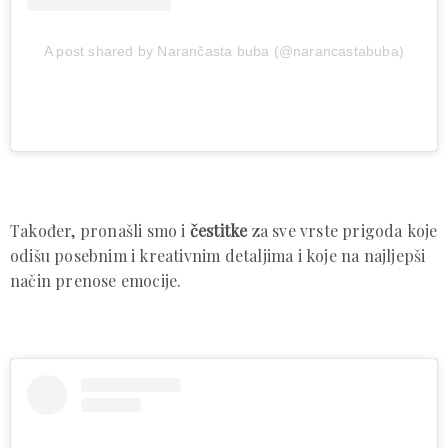
A post shared by Narančasta buba (@narancastabuba)
Također, pronašli smo i
čestitke
za sve vrste prigoda koje
odišu posebnim i kreativnim detaljima i koje na najljepši
način prenose emocije.