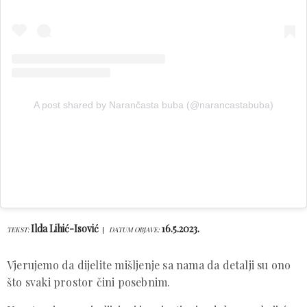
A post shared by Narančasta buba (@narancastabuba)
Ilda Lihić-Isović
16.5.2023.
TEKST:
DATUM OBJAVE:
Vjerujemo da dijelite mišljenje sa nama da detalji su ono
što svaki prostor čini posebnim.