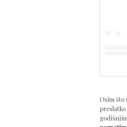
Osim što 
preslatko 
godišnji