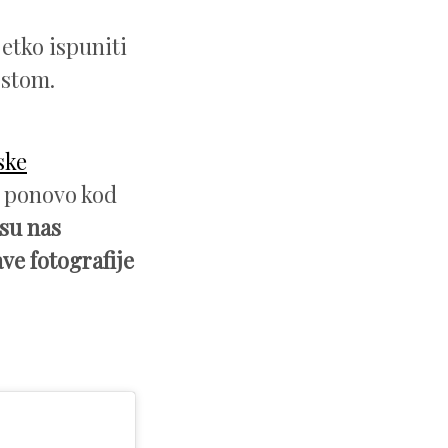
etko ispuniti
ostom.
ske
a ponovo kod
su nas
ve fotografije