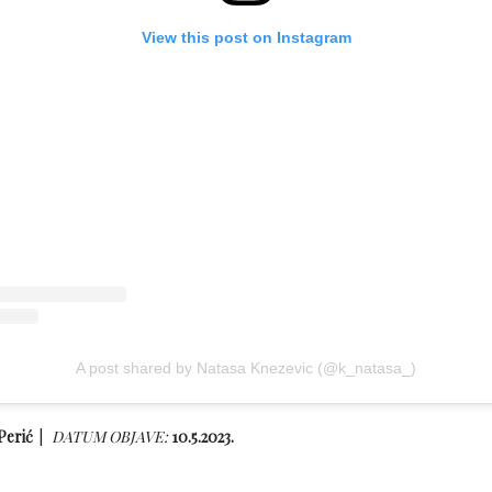
View this post on Instagram
A post shared by Natasa Knezevic (@k_natasa_)
Perić
DATUM OBJAVE:
10.5.2023.