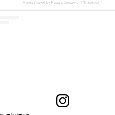
A post shared by Natasa Knezevic (@k_natasa_)
ost on Instagram