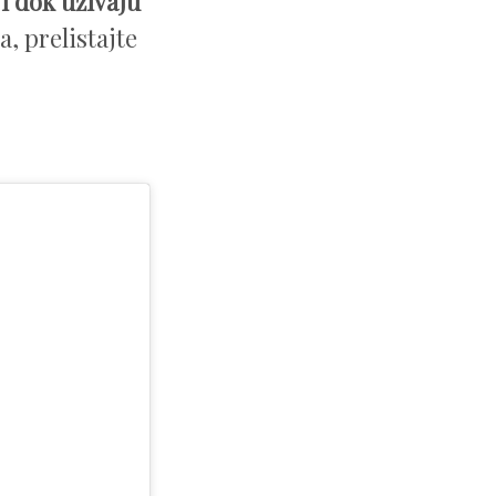
i dok uživaju
a, prelistajte