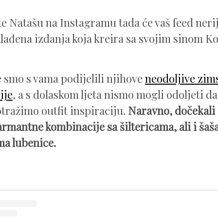
te Natašu na Instagramu tada će vaš feed nerij
klađena izdanja koja kreira sa svojim sinom K
e smo s vama podijelili njihove
neodoljive zim
ije
, a s dolaskom ljeta nismo mogli odoljeti d
otražimo outfit inspiraciju.
Naravno, dočekali 
armantne kombinacije sa šiltericama, ali i šaša
ma lubenice.