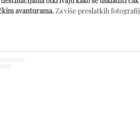
destinacijama otkrivaju kako se uskladiti čak 
ičkim avanturama.
Za više preslatkih fotografij