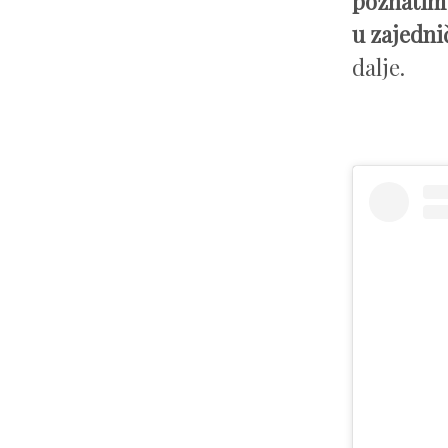
poznatim 
u zajedn
dalje.