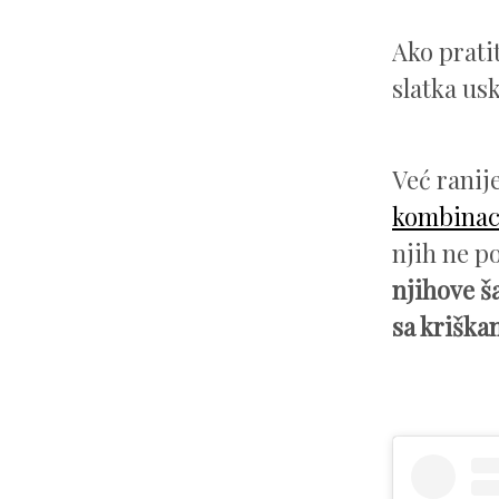
Ako prati
slatka us
Već ranij
kombinac
njih ne p
njihove š
sa kriška