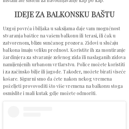
instalirate sistem za navodnjavanje kap po kap.
IDEJE ZA BALKONSKU BAŠTU
Uzgoj povrća i biljaka u saksijama daje vam mogućnost
stvaranja baštice na vašem balkonu ili terasi, ili čak u
zatvorenom, blizu sunčanog prozora. Zidovi u slučaju
balkona imaju veliku prednost. Koristite ih za montiranje
žardinjera za stvaranje zelenog zida ili naslaganih zidova
namijenjenih urbanom vrtlarstvu. Police možete koristiti
i za začinsko bilje ili jagode. Također, možete birati viseće
košare. Sigurni smo da ćete nakon nekog vremena
poželjeti provovoditi što više vremena na balkonu stoga
osmislite i mali kutak gdje možete odmoriti.