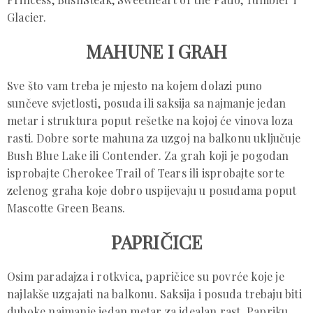
Glacier.
MAHUNE I GRAH
Sve što vam treba je mjesto na kojem dolazi puno
sunčeve svjetlosti, posuda ili saksija sa najmanje jedan
metar i struktura poput rešetke na kojoj će vinova loza
rasti. Dobre sorte mahuna za uzgoj na balkonu uključuje
Bush Blue Lake ili Contender. Za grah koji je pogodan
isprobajte Cherokee Trail of Tears ili isprobajte sorte
zelenog graha koje dobro uspijevaju u posudama poput
Mascotte Green Beans.
PAPRIČICE
Osim paradajza i rotkvica, papričice su povrće koje je
najlakše uzgajati na balkonu. Saksija i posuda trebaju biti
duboke najmanje jedan metar za idealan rast. Papriku