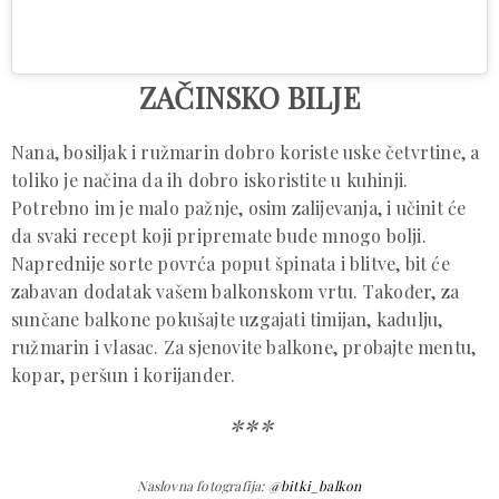
ZAČINSKO BILJE
Nana, bosiljak i ružmarin dobro koriste uske četvrtine, a
toliko je načina da ih dobro iskoristite u kuhinji.
Potrebno im je malo pažnje, osim zalijevanja, i učinit će
da svaki recept koji pripremate bude mnogo bolji.
Naprednije sorte povrća poput špinata i blitve, bit će
zabavan dodatak vašem balkonskom vrtu. Također, za
sunčane balkone pokušajte uzgajati timijan, kadulju,
ružmarin i vlasac. Za sjenovite balkone, probajte mentu,
kopar, peršun i korijander.
***
Naslovna fotografija:
@bitki_balkon