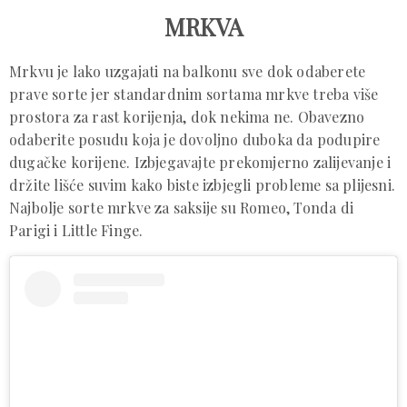
MRKVA
Mrkvu je lako uzgajati na balkonu sve dok odaberete
prave sorte jer standardnim sortama mrkve treba više
prostora za rast korijenja, dok nekima ne. Obavezno
odaberite posudu koja je dovoljno duboka da podupire
dugačke korijene. Izbjegavajte prekomjerno zalijevanje i
držite lišće suvim kako biste izbjegli probleme sa plijesni.
Najbolje sorte mrkve za saksije su Romeo, Tonda di
Parigi i Little Finge.