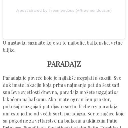
A post shared by Treemendous (@treemendous.in)
U nastavku saznajte koje su to najbolje, balkonske, vrtne
biljke.
PARADAJZ
Paradajz je povrće koje je najlakše uzgajati u saksiji. Sve
dok imate lokaciju koja prima najmanje pet do šest sati
sunčeve svjetlosti dnevno, paradajz možete uzgajati sa
lakoćom na balkonu. Ako imate ograničen prostor,
pokušajte uzgajati patuljastu sortu ili cherry paradajz
umjesto jedne od većih sorti paradajza. Sorte rajčice koje
su pogodne za vrtlarstvo na balkonu a uključuju Patio
Princess, BushSteak, Sweetheart of the Patio, Tumbler i