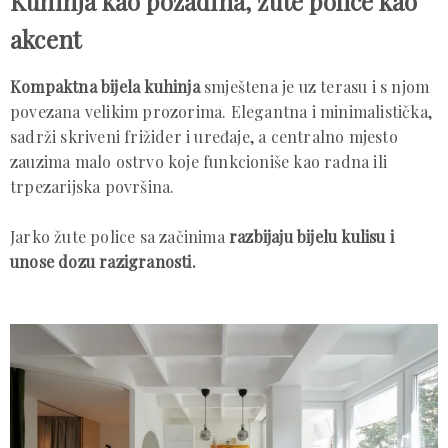
Kuhinja kao pozadina, žute police kao
akcent
Kompaktna bijela kuhinja
smještena je uz terasu i s njom
povezana velikim prozorima. Elegantna i minimalistička,
sadrži skriveni frižider i uređaje, a centralno mjesto
zauzima malo ostrvo koje funkcioniše kao radna ili
trpezarijska površina.
Jarko žute police sa začinima
razbijaju bijelu kulisu i
unose dozu razigranosti.