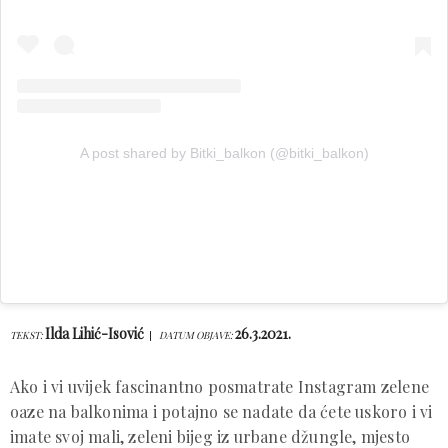
A post shared by Bitki_balkon (@bitki_balkon)
Ilda Lihić-Isović
26.3.2021.
TEKST:
DATUM OBJAVE:
Ako i vi uvijek fascinantno posmatrate Instagram zelene
oaze na balkonima i potajno se nadate da ćete uskoro i vi
imate svoj mali, zeleni bijeg iz urbane džungle, mjesto