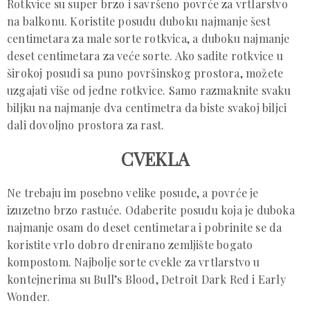
Rotkvice su super brzo i savršeno povrće za vrtlarstvo
na balkonu. Koristite posudu duboku najmanje šest
centimetara za male sorte rotkvica, a duboku najmanje
deset centimetara za veće sorte. Ako sadite rotkvice u
širokoj posudi sa puno površinskog prostora, možete
uzgajati više od jedne rotkvice. Samo razmaknite svaku
biljku na najmanje dva centimetra da biste svakoj biljci
dali dovoljno prostora za rast.
CVEKLA
Ne trebaju im posebno velike posude, a povrće je
izuzetno brzo rastuće. Odaberite posudu koja je duboka
najmanje osam do deset centimetara i pobrinite se da
koristite vrlo dobro drenirano zemljište bogato
kompostom. Najbolje sorte cvekle za vrtlarstvo u
kontejnerima su Bull’s Blood, Detroit Dark Red i Early
Wonder.