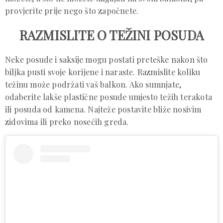
provjerite prije nego što započnete.
RAZMISLITE O TEŽINI POSUDA
Neke posude i saksije mogu postati preteške nakon što
biljka pusti svoje korijene i naraste. Razmislite koliku
težinu može podržati vaš balkon. Ako sumnjate,
odaberite lakše plastične posude umjesto težih terakota
ili posuda od kamena. Najteže postavite bliže nosivim
zidovima ili preko nosećih greda.