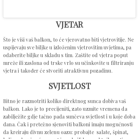
VJETAR
Što je viši vaš balkon, to će vjerovatno biti vjetrovitije. Ne
uspijevaju sve biljke u izloženim vjetrovitim uvjetima, pa
odaberite biljke u skladu s tim. Zaštite od vjetra poput
mreže ili zaslona od trske vrlo su učinkovite u filtriranju
vjetra i također će stvoriti atraktivnu pozadinu.
SVJETLOST
Bitno je razmotriti koliko direktnog sunca dobiva vaš
balkon. Lako je to precijeniti, zato uzmite vremena da
zabilježite gdje tačno pada sunčeva svjetlost i u koje doba
dana. Čak i pretežno sjenoviti balkoni imaju mogućnosti
da kreiraju divnu zelenu oazu: probajte salate, špinat,