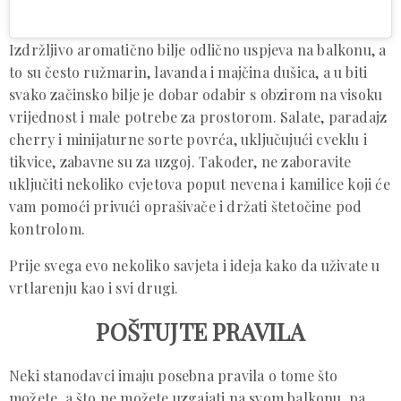
Izdržljivo aromatično bilje odlično uspjeva na balkonu, a
to su često ružmarin, lavanda i majčina dušica, a u biti
svako začinsko bilje je dobar odabir s obzirom na visoku
vrijednost i male potrebe za prostorom. Salate, paradajz
cherry i minijaturne sorte povrća, uključujući cveklu i
tikvice, zabavne su za uzgoj. Također, ne zaboravite
uključiti nekoliko cvjetova poput nevena i kamilice koji će
vam pomoći privući oprašivače i držati štetočine pod
kontrolom.
Prije svega evo nekoliko savjeta i ideja kako da uživate u
vrtlarenju kao i svi drugi.
POŠTUJTE PRAVILA
Neki stanodavci imaju posebna pravila o tome što
možete, a što ne možete uzgajati na svom balkonu, pa