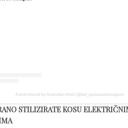
A post shared by Australian Artist (@bel_pipsqueekinsaigon)
RANO STILIZIRATE KOSU ELEKTRIČN
TIMA