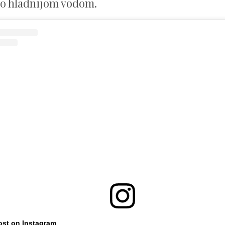
što hladnijom vodom.
ost on Instagram