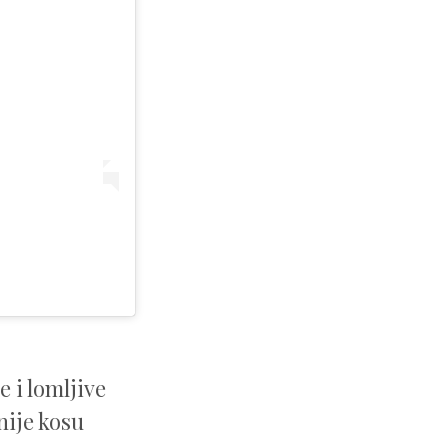
e i lomljive
nije kosu