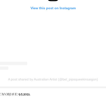
View this post on Instagram
A post shared by Australian Artist (@bel_pipsqueekinsaigon)
UM OBJAVE:
9.5.2021.