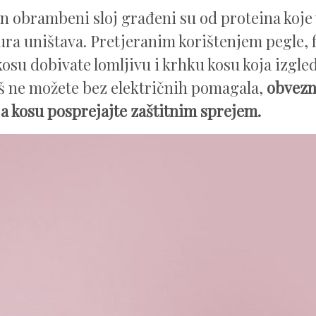
en obrambeni sloj građeni su od proteina koje
ra uništava. Pretjeranim korištenjem pegle, fi
 kosu dobivate lomljivu i krhku kosu koja izgle
š ne možete bez električnih pomagala,
obvezn
nja kosu posprejajte zaštitnim sprejem.