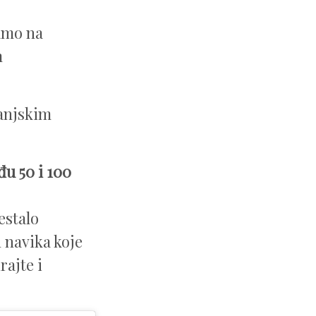
samo na
m
anjskim
u 50 i 100
estalo
h navika koje
rajte i