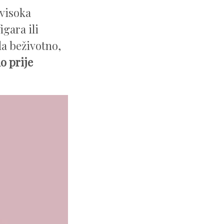
 visoka
gara ili
da beživotno,
o prije