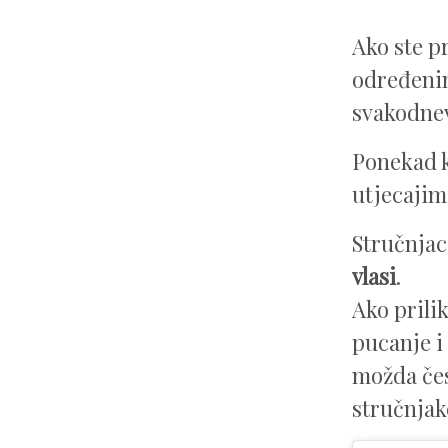
Ako ste p
određenim
svakodne
Ponekad k
utjecajim
Stručnjac
vlasi
.
Ako prilik
pucanje i 
možda čest
stručnjak