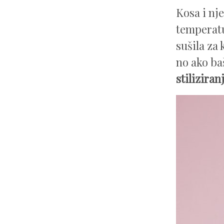
Kosa i nj
temperatu
sušila za
no ako ba
stilizira