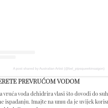
A post shared by Australian Artist (@bel_pipsqueekinsaigon)
ERETE PREVRUĆOM VODOM
a vruća voda dehidrira vlasi što dovodi do suh
ne ispadanju. Imajte na umu da je uvijek koris