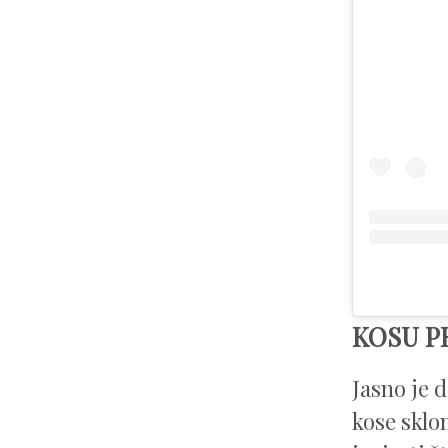
KOSU P
Jasno je d
kose sklo