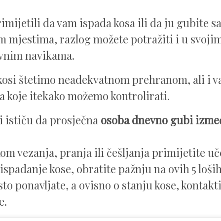
rimijetili da vam ispada kosa ili da ju gubite 
 mjestima, razlog možete potražiti i u svoji
vnim navikama.
osi štetimo neadekvatnom prehranom, ali i v
a koje itekako možemo kontrolirati.
i ističu da prosječna
osoba dnevno gubi izmeđ
om vezanja, pranja ili češljanja primijetite uč
ispadanje kose, obratite pažnju na ovih 5 loši
o ponavljate, a ovisno o stanju kose, kontakti
e.